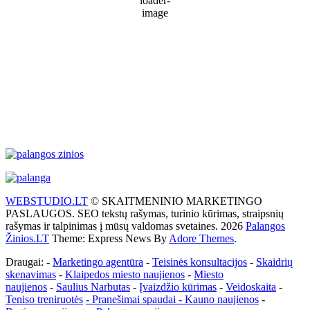
71 %
1021 mb
23 Km/h
Wind Gust:
31 Km/h
Clouds:
16%
Visibility:
10 km
Sunrise:
5:53 am
Sunset:
9:28 pm
Weather from WeatherAPI
WEBSTUDIO.LT
© SKAITMENINIO MARKETINGO
PASLAUGOS. SEO tekstų rašymas, turinio kūrimas, straipsnių
rašymas ir talpinimas į mūsų valdomas svetaines. 2026
Palangos
Žinios.LT
Theme: Express News By
Adore Themes
.
Draugai: -
Marketingo agentūra
-
Teisinės konsultacijos
-
Skaidrių
skenavimas
-
Klaipedos miesto naujienos
-
Miesto
naujienos
-
Saulius Narbutas
-
Įvaizdžio kūrimas
-
Veidoskaita
-
Teniso treniruotės
- Pranešimai spaudai -
Kauno naujienos
-