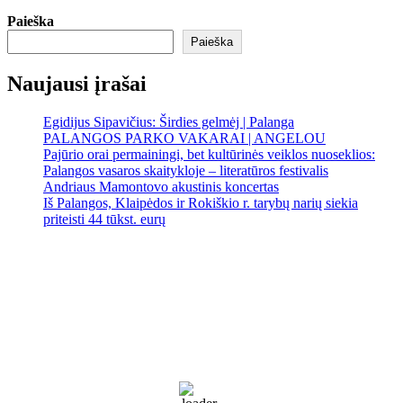
Paieška
Paieška
Naujausi įrašai
Egidijus Sipavičius: Širdies gelmėj | Palanga
PALANGOS PARKO VAKARAI | ANGELOU
Pajūrio orai permainingi, bet kultūrinės veiklos nuoseklios:
Palangos vasaros skaitykloje – literatūros festivalis
Andriaus Mamontovo akustinis koncertas
Iš Palangos, Klaipėdos ir Rokiškio r. tarybų narių siekia
priteisti 44 tūkst. eurų
Palanga
Palanga
7:55 pm,
Rgp 8, 2026
17
°C
Sunny