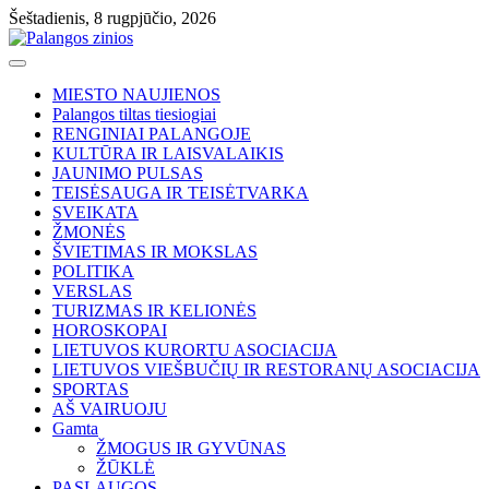
Skip
Šeštadienis, 8 rugpjūčio, 2026
to
content
MIESTO NAUJIENOS
Palangos tiltas tiesiogiai
RENGINIAI PALANGOJE
KULTŪRA IR LAISVALAIKIS
JAUNIMO PULSAS
TEISĖSAUGA IR TEISĖTVARKA
SVEIKATA
ŽMONĖS
ŠVIETIMAS IR MOKSLAS
POLITIKA
VERSLAS
TURIZMAS IR KELIONĖS
HOROSKOPAI
LIETUVOS KURORTU ASOCIACIJA
LIETUVOS VIEŠBUČIŲ IR RESTORANŲ ASOCIACIJA
SPORTAS
AŠ VAIRUOJU
Gamta
ŽMOGUS IR GYVŪNAS
ŽŪKLĖ
PASLAUGOS