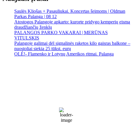
Saulės Kliošas + Pasauliukai. Koncertas šeimoms | Oldman
Parkas Palanga | 08 12
Atostogos Palangoje apkarto: kurorte pridygo kemperių eismą
draudžiančių ženklų
PALANGOS PARKO VAKARAI | MERŪNAS
VITULSKIS
Palangoje galimai dėl signalinės raketos kilo gaisras balkone –
nuostoliai siekia 25 tūkst. eurų
OLÉ!- Flamenko ir Lotynų Amerikos ritmai. Palanga
Palanga
Palanga
1:48 pm,
Rgp 6, 2026
24
°C
Sunny
57 %
1014 mb
11 Km/h