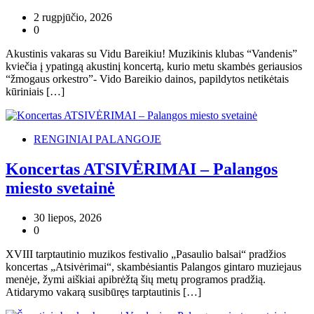
2 rugpjūčio, 2026
0
Akustinis vakaras su Vidu Bareikiu! Muzikinis klubas “Vandenis”
kviečia į ypatingą akustinį koncertą, kurio metu skambės geriausios
“žmogaus orkestro”- Vido Bareikio dainos, papildytos netikėtais
kūriniais […]
RENGINIAI PALANGOJE
Koncertas ATSIVĖRIMAI – Palangos
miesto svetainė
30 liepos, 2026
0
XVIII tarptautinio muzikos festivalio „Pasaulio balsai“ pradžios
koncertas „Atsivėrimai“, skambėsiantis Palangos gintaro muziejaus
menėje, žymi aiškiai apibrėžtą šių metų programos pradžią.
Atidarymo vakarą susibūręs tarptautinis […]