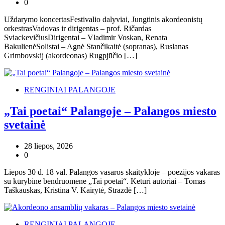
0
Uždarymo koncertasFestivalio dalyviai, Jungtinis akordeonistų
orkestrasVadovas ir dirigentas – prof. Ričardas
SviackevičiusDirigentai – Vladimir Voskan, Renata
BakulienėSolistai – Agnė Stančikaitė (sopranas), Ruslanas
Grimbovskij (akordeonas) Rugpjūčio […]
RENGINIAI PALANGOJE
„Tai poetai“ Palangoje – Palangos miesto
svetainė
28 liepos, 2026
0
Liepos 30 d. 18 val. Palangos vasaros skaitykloje – poezijos vakaras
su kūrybine bendruomene „Tai poetai“. Keturi autoriai – Tomas
Taškauskas, Kristina V. Kairytė, Strazdė […]
RENGINIAI PALANGOJE