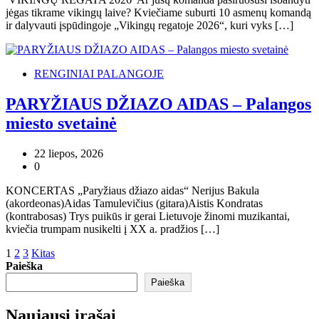
jėgas tikrame vikingų laive? Kviečiame suburti 10 asmenų komandą
ir dalyvauti įspūdingoje „Vikingų regatoje 2026“, kuri vyks […]
RENGINIAI PALANGOJE
PARYŽIAUS DŽIAZO AIDAS – Palangos
miesto svetainė
22 liepos, 2026
0
KONCERTAS „Paryžiaus džiazo aidas“ Nerijus Bakula
(akordeonas)Aidas Tamulevičius (gitara)Aistis Kondratas
(kontrabosas) Trys puikūs ir gerai Lietuvoje žinomi muzikantai,
kviečia trumpam nusikelti į XX a. pradžios […]
Įrašų
1
2
3
Kitas
Paieška
puslapiavimas
Paieška
Naujausi įrašai