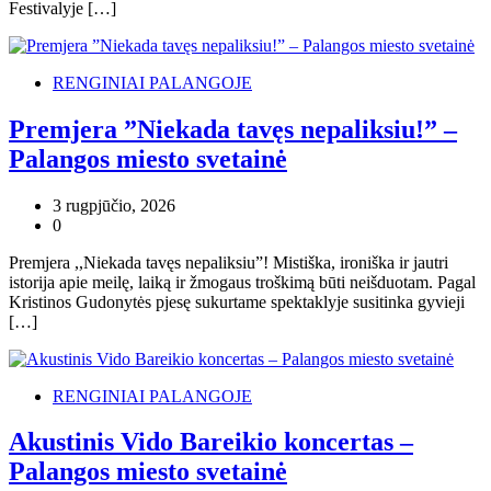
Festivalyje […]
RENGINIAI PALANGOJE
Premjera ”Niekada tavęs nepaliksiu!” –
Palangos miesto svetainė
3 rugpjūčio, 2026
0
Premjera ,,Niekada tavęs nepaliksiu”! Mistiška, ironiška ir jautri
istorija apie meilę, laiką ir žmogaus troškimą būti neišduotam. Pagal
Kristinos Gudonytės pjesę sukurtame spektaklyje susitinka gyvieji
[…]
RENGINIAI PALANGOJE
Akustinis Vido Bareikio koncertas –
Palangos miesto svetainė