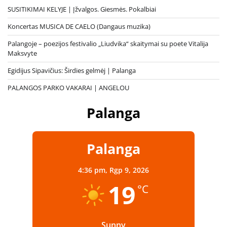
SUSITIKIMAI KELYJE | Įžvalgos. Giesmės. Pokalbiai
Koncertas MUSICA DE CAELO (Dangaus muzika)
Palangoje – poezijos festivalio „Liudvika“ skaitymai su poete Vitalija
Maksvyte
Egidijus Sipavičius: Širdies gelmėj | Palanga
PALANGOS PARKO VAKARAI | ANGELOU
Palanga
Palanga
4:36 pm,
Rgp 9, 2026
19
°C
Sunny