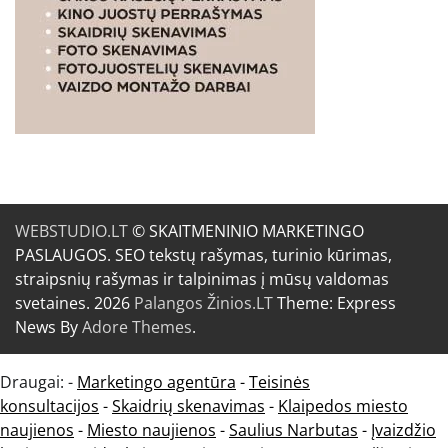
WEBSTUDIO.LT
© SKAITMENINIO MARKETINGO
PASLAUGOS. SEO tekstų rašymas, turinio kūrimas,
straipsnių rašymas ir talpinimas į mūsų valdomas
svetaines. 2026
Palangos Žinios.LT
Theme: Express
News By
Adore Themes
.
Draugai: -
Marketingo agentūra
-
Teisinės
konsultacijos
-
Skaidrių skenavimas
-
Klaipedos miesto
naujienos
-
Miesto naujienos
-
Saulius Narbutas
-
Įvaizdžio