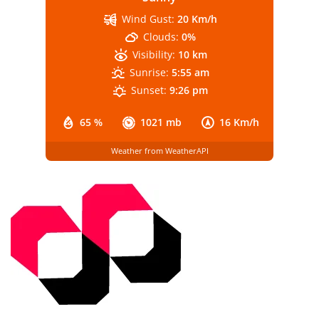
Wind Gust:
20 Km/h
Clouds:
0%
Visibility:
10 km
Sunrise:
5:55 am
Sunset:
9:26 pm
65 %
1021 mb
16 Km/h
Weather from WeatherAPI