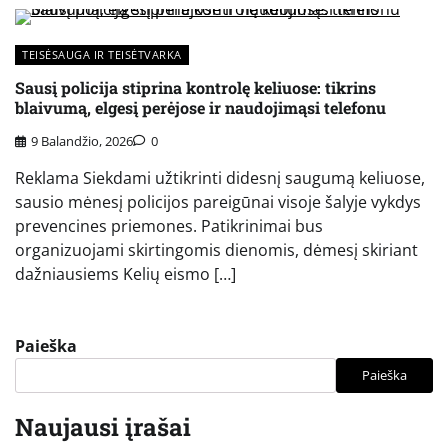
TEISĖSAUGA IR TEISĖTVARKA
Sausį policija stiprina kontrolę keliuose: tikrins
blaivumą, elgesį perėjose ir naudojimąsi telefonu
9 Balandžio, 2026
0
Reklama Siekdami užtikrinti didesnį saugumą keliuose,
sausio mėnesį policijos pareigūnai visoje šalyje vykdys
prevencines priemones. Patikrinimai bus
organizuojami skirtingomis dienomis, dėmesį skiriant
dažniausiems Kelių eismo […]
Paieška
Paieška
Naujausi įrašai