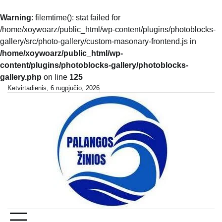
Warning
: filemtime(): stat failed for
/home/xoywoarz/public_html/wp-content/plugins/photoblocks-
gallery/src/photo-gallery/custom-masonary-frontend.js in
/home/xoywoarz/public_html/wp-
content/plugins/photoblocks-gallery/photoblocks-
gallery.php
on line
125
Skip
Ketvirtadienis, 6 rugpjūčio, 2026
to
content