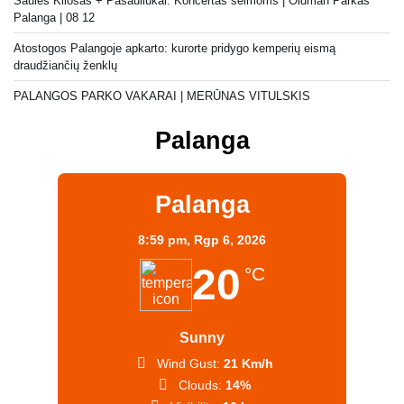
Saulės Kliošas + Pasauliukai. Koncertas šeimoms | Oldman Parkas
Palanga | 08 12
Atostogos Palangoje apkarto: kurorte pridygo kemperių eismą
draudžiančių ženklų
PALANGOS PARKO VAKARAI | MERŪNAS VITULSKIS
Palanga
Palanga
8:59 pm,
Rgp 6, 2026
20
°C
Sunny
Wind Gust:
21 Km/h
Clouds:
14%