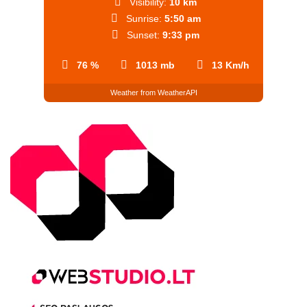
Visibility:
10 km
Sunrise:
5:50 am
Sunset:
9:33 pm
76 %
1013 mb
13 Km/h
Weather from WeatherAPI