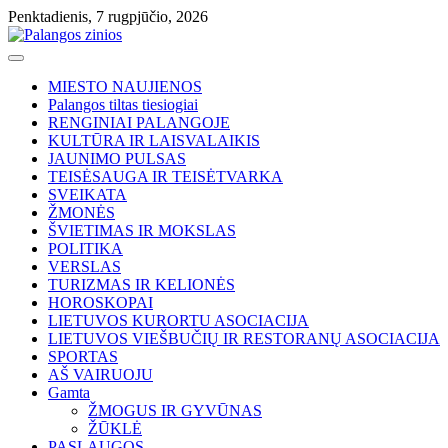
Skip
Penktadienis, 7 rugpjūčio, 2026
to
content
MIESTO NAUJIENOS
Palangos tiltas tiesiogiai
RENGINIAI PALANGOJE
KULTŪRA IR LAISVALAIKIS
JAUNIMO PULSAS
TEISĖSAUGA IR TEISĖTVARKA
SVEIKATA
ŽMONĖS
ŠVIETIMAS IR MOKSLAS
POLITIKA
VERSLAS
TURIZMAS IR KELIONĖS
HOROSKOPAI
LIETUVOS KURORTU ASOCIACIJA
LIETUVOS VIEŠBUČIŲ IR RESTORANŲ ASOCIACIJA
SPORTAS
AŠ VAIRUOJU
Gamta
ŽMOGUS IR GYVŪNAS
ŽŪKLĖ
PASLAUGOS