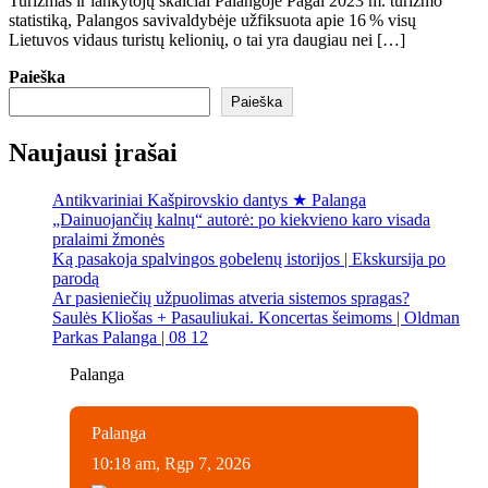
Turizmas ir lankytojų skaičiai Palangoje Pagal 2023 m. turizmo
statistiką, Palangos savivaldybėje užfiksuota apie 16 % visų
Lietuvos vidaus turistų kelionių, o tai yra daugiau nei […]
Paieška
Paieška
Naujausi įrašai
Antikvariniai Kašpirovskio dantys ★ Palanga
„Dainuojančių kalnų“ autorė: po kiekvieno karo visada
pralaimi žmonės
Ką pasakoja spalvingos gobelenų istorijos | Ekskursija po
parodą
Ar pasieniečių užpuolimas atveria sistemos spragas?
Saulės Kliošas + Pasauliukai. Koncertas šeimoms | Oldman
Parkas Palanga | 08 12
Palanga
Palanga
10:18 am,
Rgp 7, 2026