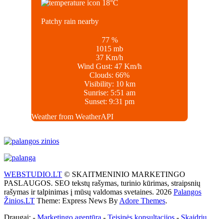
18
°C
Patchy rain nearby
77 %
1015 mb
37 Km/h
Wind Gust:
47 Km/h
Clouds:
66%
Visibility:
10 km
Sunrise:
5:51 am
Sunset:
9:31 pm
Weather from WeatherAPI
WEBSTUDIO.LT
© SKAITMENINIO MARKETINGO
PASLAUGOS. SEO tekstų rašymas, turinio kūrimas, straipsnių
rašymas ir talpinimas į mūsų valdomas svetaines. 2026
Palangos
Žinios.LT
Theme: Express News By
Adore Themes
.
Draugai: -
Marketingo agentūra
-
Teisinės konsultacijos
-
Skaidrių