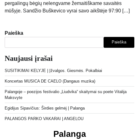
pergalingų bėgių nelengvame žemaitiškame savaitės
mūšyje. Sandžio Buškevico vyrai savo aikštėje 97:90 […]
Paieška
Paieška
Naujausi įrašai
SUSITIKIMAI KELYJE | Įžvalgos. Giesmės. Pokalbiai
Koncertas MUSICA DE CAELO (Dangaus muzika)
Palangoje – poezijos festivalio „Liudvika“ skaitymai su poete Vitalija
Maksvyte
Egidijus Sipavičius: Širdies gelmėj | Palanga
PALANGOS PARKO VAKARAI | ANGELOU
Palanga