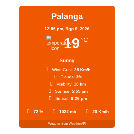
Palanga
12:56 pm,
Rgp 9, 2026
19
°C
Sunny
Wind Gust:
25 Km/h
Clouds:
3%
Visibility:
10 km
Sunrise:
5:55 am
Sunset:
9:26 pm
72 %
1022 mb
20 Km/h
Weather from WeatherAPI