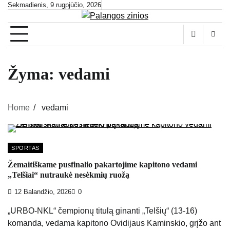
Skip
Sekmadienis, 9 rugpjūčio, 2026
to
content
Žyma:
vedami
Home
vedami
SPORTAS
Žemaitiškame pusfinalio pakartojime kapitono vedami
„Telšiai“ nutraukė nesėkmių ruožą
12 Balandžio, 2026
0
„URBO-NKL“ čempionų titulą ginanti „Telšių“ (13-16)
komanda, vedama kapitono Ovidijaus Kaminskio, grįžo ant