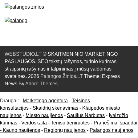
WEBSTUDIO.LT
© SKAITMENINIO MARKETINGO
PASLAUGOS. SEO tekstų rašymas, turinio kūrimas,
straipsnių rašymas ir talpinimas į mūsų valdomas
svetaines. 2026
Palangos Žinios.LT
Theme: Express
News By
Adore Themes
.
Draugai: -
Marketingo agentūra
-
Teisinės
konsultacijos
-
Skaidrių skenavimas
-
Klaipedos miesto
naujienos
-
Miesto naujienos
-
Saulius Narbutas
-
Įvaizdžio
kūrimas
-
Veidoskaita
-
Teniso treniruotės
- Pranešimai spaudai
-
Kauno naujienos
-
Regionų naujienos
-
Palangos naujienos