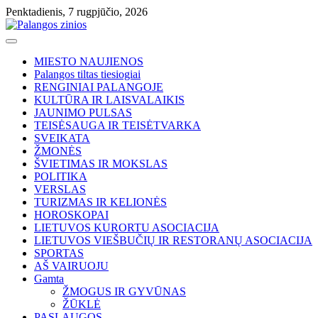
Skip
Penktadienis, 7 rugpjūčio, 2026
to
content
MIESTO NAUJIENOS
Palangos tiltas tiesiogiai
RENGINIAI PALANGOJE
KULTŪRA IR LAISVALAIKIS
JAUNIMO PULSAS
TEISĖSAUGA IR TEISĖTVARKA
SVEIKATA
ŽMONĖS
ŠVIETIMAS IR MOKSLAS
POLITIKA
VERSLAS
TURIZMAS IR KELIONĖS
HOROSKOPAI
LIETUVOS KURORTU ASOCIACIJA
LIETUVOS VIEŠBUČIŲ IR RESTORANŲ ASOCIACIJA
SPORTAS
AŠ VAIRUOJU
Gamta
ŽMOGUS IR GYVŪNAS
ŽŪKLĖ
PASLAUGOS