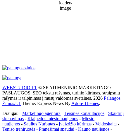
66 %
1017 mb
31 Km/h
Wind Gust:
43 Km/h
Clouds:
86%
Visibility:
10 km
Sunrise:
5:51 am
Sunset:
9:31 pm
Weather from WeatherAPI
WEBSTUDIO.LT
© SKAITMENINIO MARKETINGO
PASLAUGOS. SEO tekstų rašymas, turinio kūrimas, straipsnių
rašymas ir talpinimas į mūsų valdomas svetaines. 2026
Palangos
Žinios.LT
Theme: Express News By
Adore Themes
.
Draugai: -
Marketingo agentūra
-
Teisinės konsultacijos
-
Skaidrių
skenavimas
-
Klaipedos miesto naujienos
-
Miesto
naujienos
-
Saulius Narbutas
-
Įvaizdžio kūrimas
-
Veidoskaita
-
Teniso treniruotės
- Pranešimai spaudai -
Kauno naujienos
-