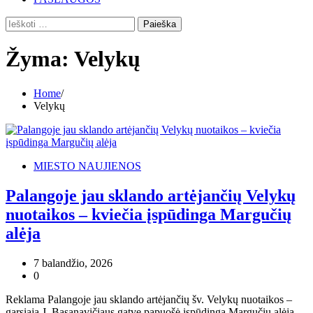
Ieškoti:
Žyma:
Velykų
Home
Velykų
MIESTO NAUJIENOS
Palangoje jau sklando artėjančių Velykų
nuotaikos – kviečia įspūdinga Margučių
alėja
7 balandžio, 2026
0
Reklama Palangoje jau sklando artėjančių šv. Velykų nuotaikos –
garsiąją J. Basanavičiaus gatvę papuošė įspūdinga Margučių alėja.