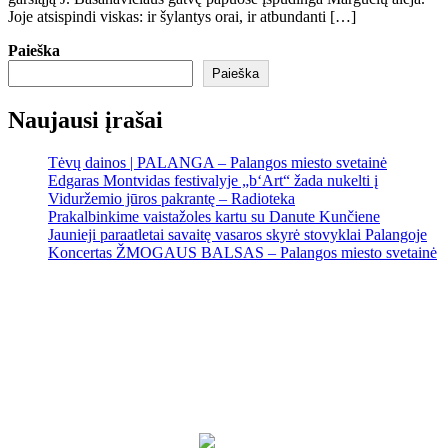
Joje atsispindi viskas: ir šylantys orai, ir atbundanti […]
Paieška
Paieška
Naujausi įrašai
Tėvų dainos | PALANGA – Palangos miesto svetainė
Edgaras Montvidas festivalyje „b‘Art“ žada nukelti į
Viduržemio jūros pakrantę – Radioteka
Prakalbinkime vaistažoles kartu su Danute Kunčiene
Jaunieji paraatletai savaitę vasaros skyrė stovyklai Palangoje
Koncertas ŽMOGAUS BALSAS – Palangos miesto svetainė
Palanga
Palanga
8:04 pm,
Rgp 7, 2026
17
°C
Patchy rain nearby