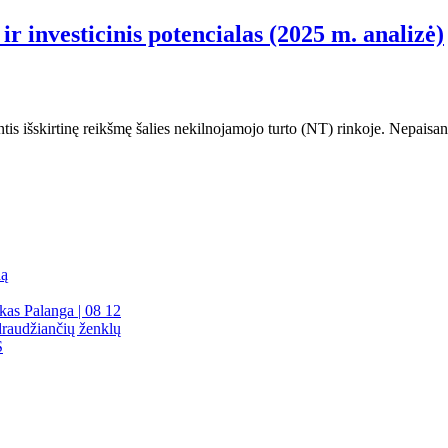
ir investicinis potencialas (2025 m. analizė)
ntis išskirtinę reikšmę šalies nekilnojamojo turto (NT) rinkoje. Nepaisa
dą
kas Palanga | 08 12
draudžiančių ženklų
S
Palanga
Palanga