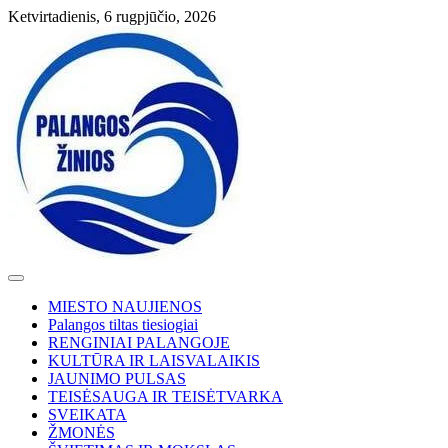
Skip
Ketvirtadienis, 6 rugpjūčio, 2026
to
content
MIESTO NAUJIENOS
Palangos tiltas tiesiogiai
RENGINIAI PALANGOJE
KULTŪRA IR LAISVALAIKIS
JAUNIMO PULSAS
TEISĖSAUGA IR TEISĖTVARKA
SVEIKATA
ŽMONĖS