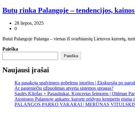
Butų rinka Palangoje – tendencijos, kainos 
28 liepos, 2025
0
Butai Palangoje Palanga – vienas iš svarbiausių Lietuvos kurortų, turi
Paieška
Paieška
Naujausi įrašai
Ką pasakoja spalvingos gobelenų istorijos | Ekskursija po paro
Ar pasieniečių užpuolimas atveria sistemos spragas?
Saulės Kliošas + Pasauliukai. Koncertas šeimoms | Oldman Par
Atostogos Palangoje apkarto: kurorte pridygo kemperių eismą 
PALANGOS PARKO VAKARAI | MERŪNAS VITULSKI