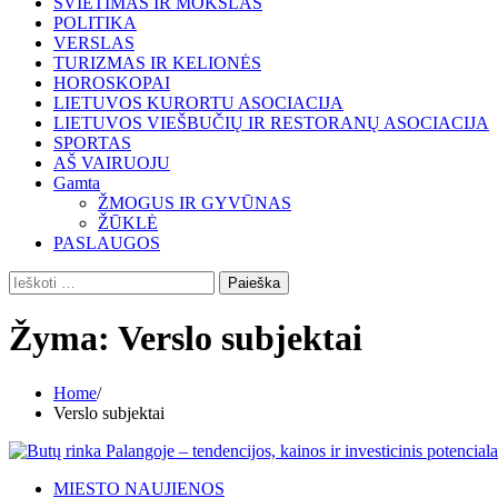
ŠVIETIMAS IR MOKSLAS
POLITIKA
VERSLAS
TURIZMAS IR KELIONĖS
HOROSKOPAI
LIETUVOS KURORTU ASOCIACIJA
LIETUVOS VIEŠBUČIŲ IR RESTORANŲ ASOCIACIJA
SPORTAS
AŠ VAIRUOJU
Gamta
ŽMOGUS IR GYVŪNAS
ŽŪKLĖ
PASLAUGOS
Ieškoti:
Žyma:
Verslo subjektai
Home
Verslo subjektai
MIESTO NAUJIENOS