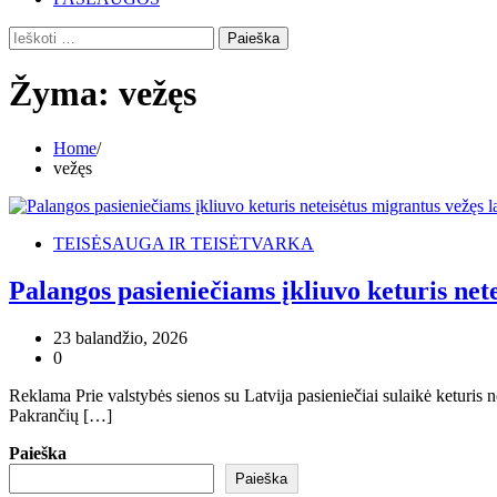
Ieškoti:
Žyma:
vežęs
Home
vežęs
TEISĖSAUGA IR TEISĖTVARKA
Palangos pasieniečiams įkliuvo keturis nete
23 balandžio, 2026
0
Reklama Prie valstybės sienos su Latvija pasieniečiai sulaikė keturis
Pakrančių […]
Paieška
Paieška