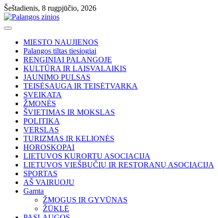
Skip
Šeštadienis, 8 rugpjūčio, 2026
to
content
MIESTO NAUJIENOS
Palangos tiltas tiesiogiai
RENGINIAI PALANGOJE
KULTŪRA IR LAISVALAIKIS
JAUNIMO PULSAS
TEISĖSAUGA IR TEISĖTVARKA
SVEIKATA
ŽMONĖS
ŠVIETIMAS IR MOKSLAS
POLITIKA
VERSLAS
TURIZMAS IR KELIONĖS
HOROSKOPAI
LIETUVOS KURORTU ASOCIACIJA
LIETUVOS VIEŠBUČIŲ IR RESTORANŲ ASOCIACIJA
SPORTAS
AŠ VAIRUOJU
Gamta
ŽMOGUS IR GYVŪNAS
ŽŪKLĖ
PASLAUGOS