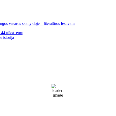
gos vasaros skaitykloje – literatūros festivalis
i 44 tūkst. eurų
 istorija
Palanga
Palanga
4:46 pm,
Rgp 8, 2026
18
°C
Partly Cloudy
68 %
1020 mb
30 Km/h
Wind Gust:
37 Km/h
Clouds:
40%