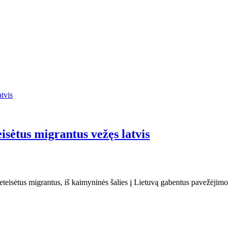
isėtus migrantus vežęs latvis
 neteisėtus migrantus, iš kaimyninės šalies į Lietuvą gabentus pavežėji