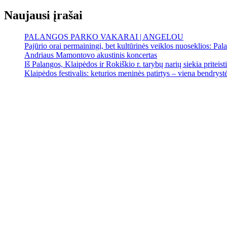
Naujausi įrašai
PALANGOS PARKO VAKARAI | ANGELOU
Pajūrio orai permainingi, bet kultūrinės veiklos nuoseklios: Palan
Andriaus Mamontovo akustinis koncertas
Iš Palangos, Klaipėdos ir Rokiškio r. tarybų narių siekia priteist
Klaipėdos festivalis: keturios meninės patirtys – viena bendrystės