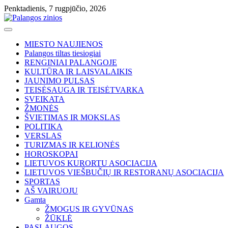
Skip
Penktadienis, 7 rugpjūčio, 2026
to
content
MIESTO NAUJIENOS
Palangos tiltas tiesiogiai
RENGINIAI PALANGOJE
KULTŪRA IR LAISVALAIKIS
JAUNIMO PULSAS
TEISĖSAUGA IR TEISĖTVARKA
SVEIKATA
ŽMONĖS
ŠVIETIMAS IR MOKSLAS
POLITIKA
VERSLAS
TURIZMAS IR KELIONĖS
HOROSKOPAI
LIETUVOS KURORTU ASOCIACIJA
LIETUVOS VIEŠBUČIŲ IR RESTORANŲ ASOCIACIJA
SPORTAS
AŠ VAIRUOJU
Gamta
ŽMOGUS IR GYVŪNAS
ŽŪKLĖ
PASLAUGOS