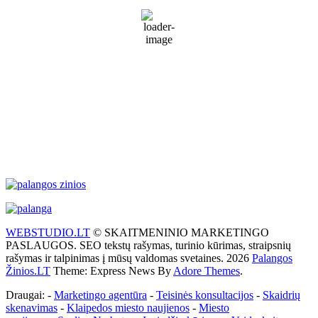
Partly Cloudy
80 %
1014 mb
37 Km/h
Wind Gust:
52 Km/h
Clouds:
26%
Visibility:
10 km
Sunrise:
5:51 am
Sunset:
9:31 pm
Weather from WeatherAPI
WEBSTUDIO.LT
© SKAITMENINIO MARKETINGO
PASLAUGOS. SEO tekstų rašymas, turinio kūrimas, straipsnių
rašymas ir talpinimas į mūsų valdomas svetaines. 2026
Palangos
Žinios.LT
Theme: Express News By
Adore Themes
.
Draugai: -
Marketingo agentūra
-
Teisinės konsultacijos
-
Skaidrių
skenavimas
-
Klaipedos miesto naujienos
-
Miesto