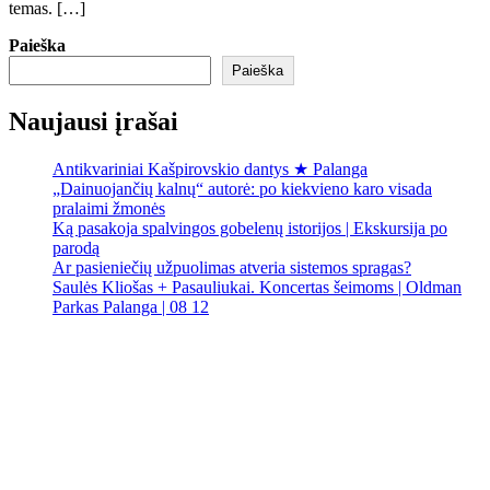
temas. […]
Paieška
Paieška
Naujausi įrašai
Antikvariniai Kašpirovskio dantys ★ Palanga
„Dainuojančių kalnų“ autorė: po kiekvieno karo visada
pralaimi žmonės
Ką pasakoja spalvingos gobelenų istorijos | Ekskursija po
parodą
Ar pasieniečių užpuolimas atveria sistemos spragas?
Saulės Kliošas + Pasauliukai. Koncertas šeimoms | Oldman
Parkas Palanga | 08 12
Palanga
Palanga
7:40 am,
Rgp 7, 2026
18
°C