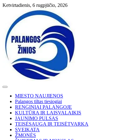
Skip
Ketvirtadienis, 6 rugpjūčio, 2026
to
content
MIESTO NAUJIENOS
Palangos tiltas tiesiogiai
RENGINIAI PALANGOJE
KULTŪRA IR LAISVALAIKIS
JAUNIMO PULSAS
TEISĖSAUGA IR TEISĖTVARKA
SVEIKATA
ŽMONĖS