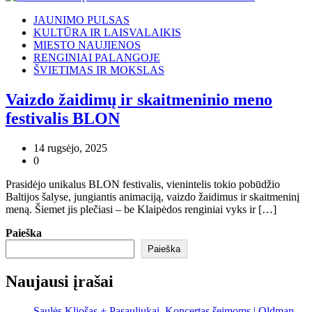
JAUNIMO PULSAS
KULTŪRA IR LAISVALAIKIS
MIESTO NAUJIENOS
RENGINIAI PALANGOJE
ŠVIETIMAS IR MOKSLAS
Vaizdo žaidimų ir skaitmeninio meno
festivalis BLON
14 rugsėjo, 2025
0
Prasidėjo unikalus BLON festivalis, vienintelis tokio pobūdžio
Baltijos šalyse, jungiantis animaciją, vaizdo žaidimus ir skaitmeninį
meną. Šiemet jis plečiasi – be Klaipėdos renginiai vyks ir […]
Paieška
Paieška
Naujausi įrašai
Saulės Kliošas + Pasauliukai. Koncertas šeimoms | Oldman