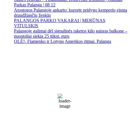
Parkas Palanga | 08 12
Atostogos Palangoje apkarto: kurorte pridygo kemperių eismą
draudžiančių ženklų
PALANGOS PARKO VAKARAI | MERŪNAS
VITULSKIS
Palangoje galimai dėl signalinės raketos kilo gaisras balkone –
nuostoliai siekia 25 tūkst. eurų
OLÉ!- Flamenko ir Lotynų Amerikos ritmai. Palanga
Palanga
Palanga
3:10 pm,
Rgp 6, 2026
22
°C
Sunny
72 %
1014 mb
9 Km/h
Wind Gust:
13 Km/h
Clouds:
20%