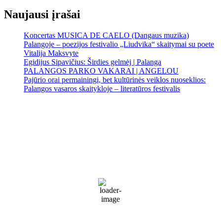
Naujausi įrašai
Koncertas MUSICA DE CAELO (Dangaus muzika)
Palangoje – poezijos festivalio „Liudvika“ skaitymai su poete
Vitalija Maksvyte
Egidijus Sipavičius: Širdies gelmėj | Palanga
PALANGOS PARKO VAKARAI | ANGELOU
Pajūrio orai permainingi, bet kultūrinės veiklos nuoseklios:
Palangos vasaros skaitykloje – literatūros festivalis
Palanga
Palanga
10:49 am,
Rgp 9, 2026
19
°C
Cloudy
83 %
1022 mb
23 Km/h