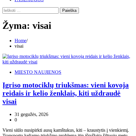
Ieškoti:
Žyma:
visai
Home
visai
MIESTO NAUJIENOS
Įgriso motociklų triukšmas: vieni kovoja
reidais ir kelio ženklais, kiti uždraudė
visai
31 gegužės, 2026
0
Vieni siūlo nusipirkti ausų kamštukus, kiti – kraustytis į vienkiemį.
Transporto keliamo triukšmo problema itin išryškėja šiltuoju metų