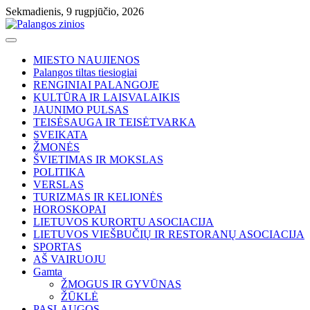
Skip
Sekmadienis, 9 rugpjūčio, 2026
to
content
MIESTO NAUJIENOS
Palangos tiltas tiesiogiai
RENGINIAI PALANGOJE
KULTŪRA IR LAISVALAIKIS
JAUNIMO PULSAS
TEISĖSAUGA IR TEISĖTVARKA
SVEIKATA
ŽMONĖS
ŠVIETIMAS IR MOKSLAS
POLITIKA
VERSLAS
TURIZMAS IR KELIONĖS
HOROSKOPAI
LIETUVOS KURORTU ASOCIACIJA
LIETUVOS VIEŠBUČIŲ IR RESTORANŲ ASOCIACIJA
SPORTAS
AŠ VAIRUOJU
Gamta
ŽMOGUS IR GYVŪNAS
ŽŪKLĖ
PASLAUGOS