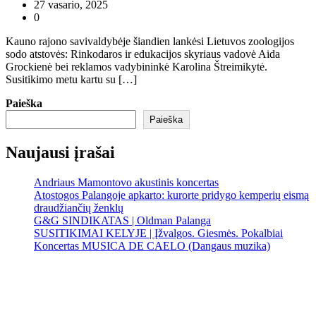
27 vasario, 2025
0
Kauno rajono savivaldybėje šiandien lankėsi Lietuvos zoologijos
sodo atstovės: Rinkodaros ir edukacijos skyriaus vadovė Aida
Grockienė bei reklamos vadybininkė Karolina Štreimikytė.
Susitikimo metu kartu su […]
Paieška
Paieška
Naujausi įrašai
Andriaus Mamontovo akustinis koncertas
Atostogos Palangoje apkarto: kurorte pridygo kemperių eismą
draudžiančių ženklų
G&G SINDIKATAS | Oldman Palanga
SUSITIKIMAI KELYJE | Įžvalgos. Giesmės. Pokalbiai
Koncertas MUSICA DE CAELO (Dangaus muzika)
Palanga
Palanga