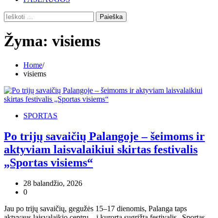
Ieškoti:
Žyma:
visiems
Home
visiems
SPORTAS
Po trijų savaičių Palangoje – šeimoms ir
aktyviam laisvalaikiui skirtas festivalis
„Sportas visiems“
28 balandžio, 2026
0
Jau po trijų savaičių, gegužės 15–17 dienomis, Palanga taps
aktyvaus laisvalaikio centru – į kurortą sugrįžta festivalis „Sportas