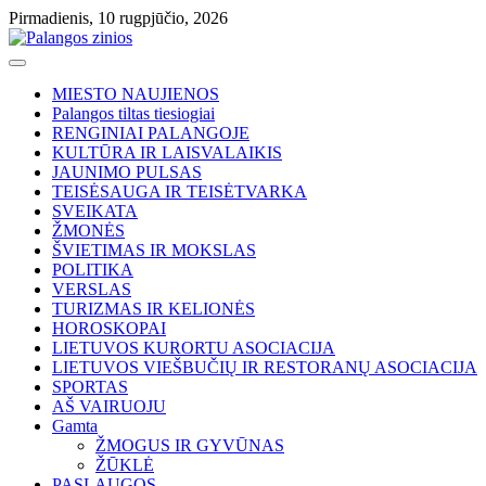
Skip
Pirmadienis, 10 rugpjūčio, 2026
to
content
MIESTO NAUJIENOS
Palangos tiltas tiesiogiai
RENGINIAI PALANGOJE
KULTŪRA IR LAISVALAIKIS
JAUNIMO PULSAS
TEISĖSAUGA IR TEISĖTVARKA
SVEIKATA
ŽMONĖS
ŠVIETIMAS IR MOKSLAS
POLITIKA
VERSLAS
TURIZMAS IR KELIONĖS
HOROSKOPAI
LIETUVOS KURORTU ASOCIACIJA
LIETUVOS VIEŠBUČIŲ IR RESTORANŲ ASOCIACIJA
SPORTAS
AŠ VAIRUOJU
Gamta
ŽMOGUS IR GYVŪNAS
ŽŪKLĖ
PASLAUGOS