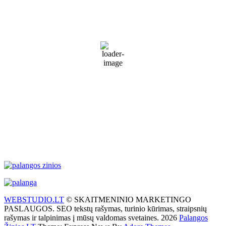
9:13 am,
Rgp 10, 2026
18
°C
Sunny
71 %
1012 mb
32 Km/h
Wind Gust:
46 Km/h
Clouds:
5%
Visibility:
10 km
Sunrise:
5:57 am
Sunset:
9:24 pm
Weather from WeatherAPI
WEBSTUDIO.LT
© SKAITMENINIO MARKETINGO
PASLAUGOS. SEO tekstų rašymas, turinio kūrimas, straipsnių
rašymas ir talpinimas į mūsų valdomas svetaines. 2026
Palangos