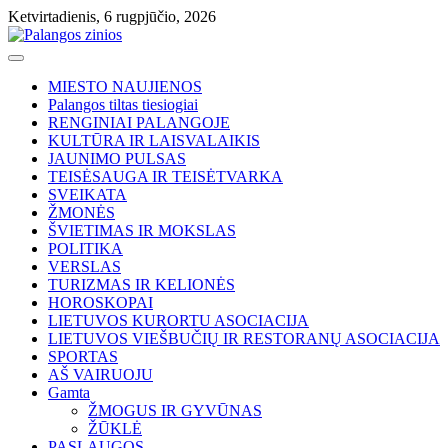
Skip
Ketvirtadienis, 6 rugpjūčio, 2026
to
content
MIESTO NAUJIENOS
Palangos tiltas tiesiogiai
RENGINIAI PALANGOJE
KULTŪRA IR LAISVALAIKIS
JAUNIMO PULSAS
TEISĖSAUGA IR TEISĖTVARKA
SVEIKATA
ŽMONĖS
ŠVIETIMAS IR MOKSLAS
POLITIKA
VERSLAS
TURIZMAS IR KELIONĖS
HOROSKOPAI
LIETUVOS KURORTU ASOCIACIJA
LIETUVOS VIEŠBUČIŲ IR RESTORANŲ ASOCIACIJA
SPORTAS
AŠ VAIRUOJU
Gamta
ŽMOGUS IR GYVŪNAS
ŽŪKLĖ
PASLAUGOS