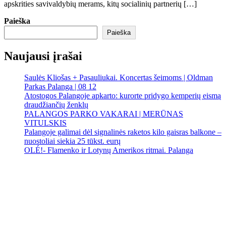
apskrities savivaldybių merams, kitų socialinių partnerių […]
Paieška
Paieška
Naujausi įrašai
Saulės Kliošas + Pasauliukai. Koncertas šeimoms | Oldman
Parkas Palanga | 08 12
Atostogos Palangoje apkarto: kurorte pridygo kemperių eismą
draudžiančių ženklų
PALANGOS PARKO VAKARAI | MERŪNAS
VITULSKIS
Palangoje galimai dėl signalinės raketos kilo gaisras balkone –
nuostoliai siekia 25 tūkst. eurų
OLÉ!- Flamenko ir Lotynų Amerikos ritmai. Palanga
Palanga
Palanga
2:12 pm,
Rgp 6, 2026
21
°C