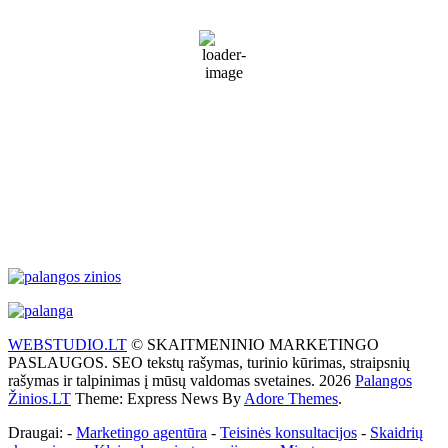
Partly Cloudy
73 %
1015 mb
9 Km/h
Wind Gust:
14 Km/h
Clouds:
42%
Visibility:
10 km
Sunrise:
5:50 am
Sunset:
9:33 pm
Weather from WeatherAPI
WEBSTUDIO.LT
© SKAITMENINIO MARKETINGO
PASLAUGOS. SEO tekstų rašymas, turinio kūrimas, straipsnių
rašymas ir talpinimas į mūsų valdomas svetaines. 2026
Palangos
Žinios.LT
Theme: Express News By
Adore Themes
.
Draugai: -
Marketingo agentūra
-
Teisinės konsultacijos
-
Skaidrių