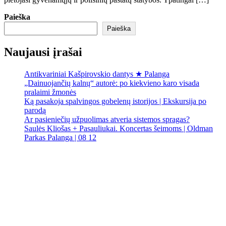
Paieška
Paieška
Naujausi įrašai
Antikvariniai Kašpirovskio dantys ★ Palanga
„Dainuojančių kalnų“ autorė: po kiekvieno karo visada
pralaimi žmonės
Ką pasakoja spalvingos gobelenų istorijos | Ekskursija po
parodą
Ar pasieniečių užpuolimas atveria sistemos spragas?
Saulės Kliošas + Pasauliukai. Koncertas šeimoms | Oldman
Parkas Palanga | 08 12
Palanga
Palanga
6:56 am,
Rgp 7, 2026
18
°C