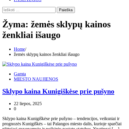
Ieškoti:
Žyma:
žemės sklypų kainos
ženkliai išaugo
Home
žemės sklypų kainos ženkliai išaugo
Gamta
MIESTO NAUJIENOS
Sklypo kaina Kunigiškėse prie pušyno
22 liepos, 2025
0
Sklypo kaina Kunigiškėse prie pušyno – tendencijos, veiksniai ir
prognozės Kunigiškės – tai Palangos miesto dalis, kurioje sparčiai
plėtojasi gyvenamųjų ir poilsinių pastatų statybos. Ypatingai […]