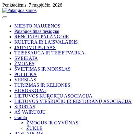
Skip
Penktadienis, 7 rugpjūčio, 2026
to
content
MIESTO NAUJIENOS
Palangos tiltas tiesiogiai
RENGINIAI PALANGOJE
KULTŪRA IR LAISVALAIKIS
JAUNIMO PULSAS
TEISĖSAUGA IR TEISĖTVARKA
SVEIKATA
ŽMONĖS
ŠVIETIMAS IR MOKSLAS
POLITIKA
VERSLAS
TURIZMAS IR KELIONĖS
HOROSKOPAI
LIETUVOS KURORTU ASOCIACIJA
LIETUVOS VIEŠBUČIŲ IR RESTORANŲ ASOCIACIJA
SPORTAS
AŠ VAIRUOJU
Gamta
ŽMOGUS IR GYVŪNAS
ŽŪKLĖ
PASLAUGOS