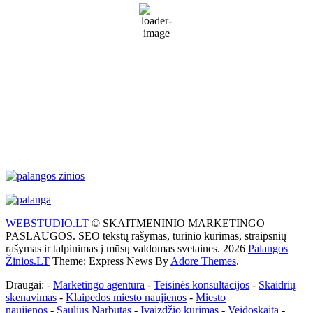
Sunny
77 %
1014 mb
35 Km/h
Wind Gust:
50 Km/h
Clouds:
9%
Visibility:
10 km
Sunrise:
5:51 am
Sunset:
9:31 pm
Weather from WeatherAPI
WEBSTUDIO.LT
© SKAITMENINIO MARKETINGO
PASLAUGOS. SEO tekstų rašymas, turinio kūrimas, straipsnių
rašymas ir talpinimas į mūsų valdomas svetaines. 2026
Palangos
Žinios.LT
Theme: Express News By
Adore Themes
.
Draugai: -
Marketingo agentūra
-
Teisinės konsultacijos
-
Skaidrių
skenavimas
-
Klaipedos miesto naujienos
-
Miesto
naujienos
-
Saulius Narbutas
-
Įvaizdžio kūrimas
-
Veidoskaita
-