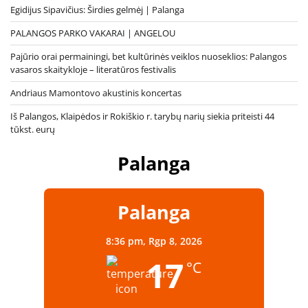
Egidijus Sipavičius: Širdies gelmėj | Palanga
PALANGOS PARKO VAKARAI | ANGELOU
Pajūrio orai permainingi, bet kultūrinės veiklos nuoseklios: Palangos
vasaros skaitykloje – literatūros festivalis
Andriaus Mamontovo akustinis koncertas
Iš Palangos, Klaipėdos ir Rokiškio r. tarybų narių siekia priteisti 44
tūkst. eurų
Palanga
Palanga
8:36 pm,
Rgp 8, 2026
17
°C