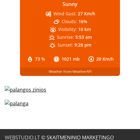
Sunny
Wind Gust:
27 Km/h
Clouds:
16%
Visibility:
10 km
Sunrise:
5:53 am
Sunset:
9:28 pm
73 %
1021 mb
20 Km/h
Weather from WeatherAPI
WEBSTUDIO.LT
© SKAITMENINIO MARKETINGO