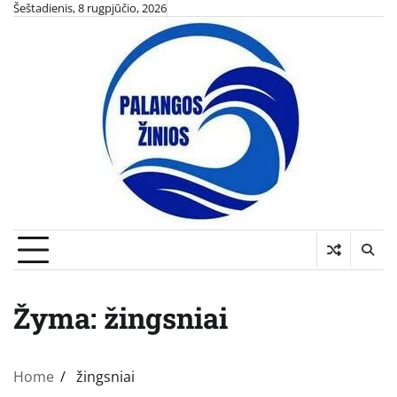
Skip
Šeštadienis, 8 rugpjūčio, 2026
to
content
Žyma:
žingsniai
Home
žingsniai