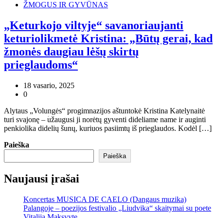
ŽMOGUS IR GYVŪNAS
„Keturkojo viltyje“ savanoriaujanti
keturiolikmetė Kristina: „Būtų gerai, kad
žmonės daugiau lėšų skirtų
prieglaudoms“
18 vasario, 2025
0
Alytaus „Volungės“ progimnazijos aštuntokė Kristina Katelynaitė
turi svajonę – ؘužaugusi ji norėtų gyventi dideliame name ir auginti
penkiolika didelių šunų, kuriuos pasiimtų iš prieglaudos. Kodėl […]
Paieška
Paieška
Naujausi įrašai
Koncertas MUSICA DE CAELO (Dangaus muzika)
Palangoje – poezijos festivalio „Liudvika“ skaitymai su poete
Vitalija Maksvyte