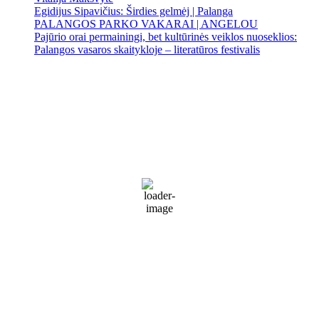
Egidijus Sipavičius: Širdies gelmėj | Palanga
PALANGOS PARKO VAKARAI | ANGELOU
Pajūrio orai permainingi, bet kultūrinės veiklos nuoseklios:
Palangos vasaros skaitykloje – literatūros festivalis
Palanga
Palanga
9:40 am,
Rgp 9, 2026
18
°C
Sunny
74 %
1022 mb
21 Km/h
Wind Gust:
28 Km/h
Clouds:
5%
Visibility:
10 km
Sunrise:
5:55 am
Sunset:
9:26 pm
Weather from WeatherAPI