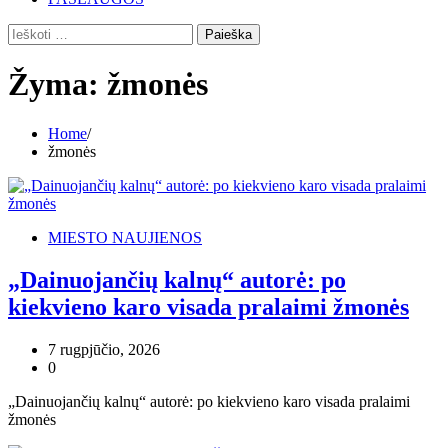
Ieškoti:
Žyma:
žmonės
Home
žmonės
MIESTO NAUJIENOS
„Dainuojančių kalnų“ autorė: po
kiekvieno karo visada pralaimi žmonės
7 rugpjūčio, 2026
0
„Dainuojančių kalnų“ autorė: po kiekvieno karo visada pralaimi
žmonės