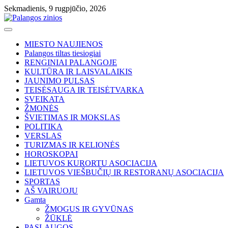
Skip
Sekmadienis, 9 rugpjūčio, 2026
to
content
MIESTO NAUJIENOS
Palangos tiltas tiesiogiai
RENGINIAI PALANGOJE
KULTŪRA IR LAISVALAIKIS
JAUNIMO PULSAS
TEISĖSAUGA IR TEISĖTVARKA
SVEIKATA
ŽMONĖS
ŠVIETIMAS IR MOKSLAS
POLITIKA
VERSLAS
TURIZMAS IR KELIONĖS
HOROSKOPAI
LIETUVOS KURORTU ASOCIACIJA
LIETUVOS VIEŠBUČIŲ IR RESTORANŲ ASOCIACIJA
SPORTAS
AŠ VAIRUOJU
Gamta
ŽMOGUS IR GYVŪNAS
ŽŪKLĖ
PASLAUGOS