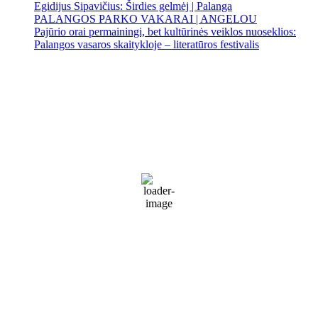
Egidijus Sipavičius: Širdies gelmėj | Palanga
PALANGOS PARKO VAKARAI | ANGELOU
Pajūrio orai permainingi, bet kultūrinės veiklos nuoseklios:
Palangos vasaros skaitykloje – literatūros festivalis
Palanga
Palanga
7:19 am,
Rgp 9, 2026
17
°C
Sunny
78 %
1022 mb
20 Km/h
Wind Gust:
30 Km/h
Clouds:
4%
Visibility:
10 km
Sunrise:
5:55 am
Sunset:
9:26 pm
Weather from WeatherAPI