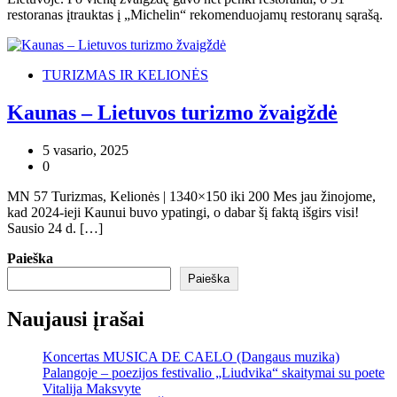
restoranas įtrauktas į „Michelin“ rekomenduojamų restoranų sąrašą.
TURIZMAS IR KELIONĖS
Kaunas – Lietuvos turizmo žvaigždė
5 vasario, 2025
0
MN 57 Turizmas, Kelionės | 1340×150 iki 200 Mes jau žinojome,
kad 2024-ieji Kaunui buvo ypatingi, o dabar šį faktą išgirs visi!
Sausio 24 d. […]
Paieška
Paieška
Naujausi įrašai
Koncertas MUSICA DE CAELO (Dangaus muzika)
Palangoje – poezijos festivalio „Liudvika“ skaitymai su poete
Vitalija Maksvyte