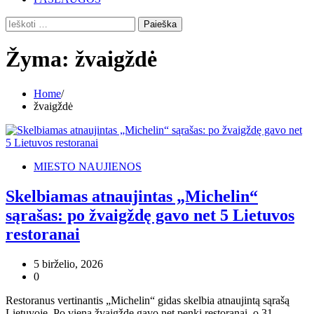
Ieškoti:
Žyma:
žvaigždė
Home
žvaigždė
MIESTO NAUJIENOS
Skelbiamas atnaujintas „Michelin“
sąrašas: po žvaigždę gavo net 5 Lietuvos
restoranai
5 birželio, 2026
0
Restoranus vertinantis „Michelin“ gidas skelbia atnaujintą sąrašą
Lietuvoje. Po vieną žvaigždę gavo net penki restoranai, o 31