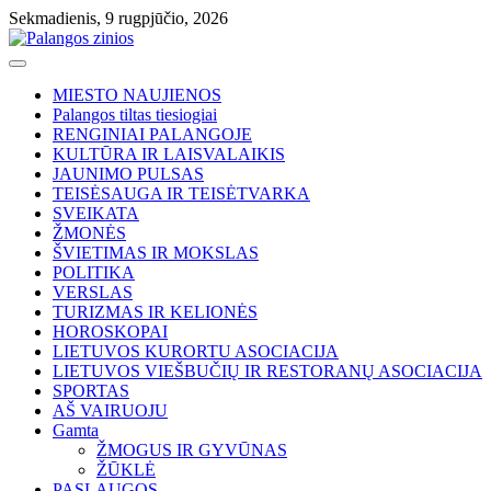
Skip
Sekmadienis, 9 rugpjūčio, 2026
to
content
MIESTO NAUJIENOS
Palangos tiltas tiesiogiai
RENGINIAI PALANGOJE
KULTŪRA IR LAISVALAIKIS
JAUNIMO PULSAS
TEISĖSAUGA IR TEISĖTVARKA
SVEIKATA
ŽMONĖS
ŠVIETIMAS IR MOKSLAS
POLITIKA
VERSLAS
TURIZMAS IR KELIONĖS
HOROSKOPAI
LIETUVOS KURORTU ASOCIACIJA
LIETUVOS VIEŠBUČIŲ IR RESTORANŲ ASOCIACIJA
SPORTAS
AŠ VAIRUOJU
Gamta
ŽMOGUS IR GYVŪNAS
ŽŪKLĖ
PASLAUGOS