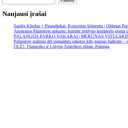
Paieška
Naujausi įrašai
Saulės Kliošas + Pasauliukai. Koncertas šeimoms | Oldman Par
Atostogos Palangoje apkarto: kurorte pridygo kemperių eismą 
PALANGOS PARKO VAKARAI | MERŪNAS VITULSKI
Palangoje galimai dėl signalinės raketos kilo gaisras balkone – n
OLÉ!- Flamenko ir Lotynų Amerikos ritmai. Palanga