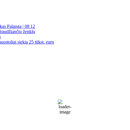
kas Palanga | 08 12
draudžiančių ženklų
S
uostoliai siekia 25 tūkst. eurų
Palanga
Palanga
5:57 pm,
Rgp 6, 2026
21
°C
Patchy rain nearby
76 %
1014 mb
16 Km/h
Wind Gust:
23 Km/h