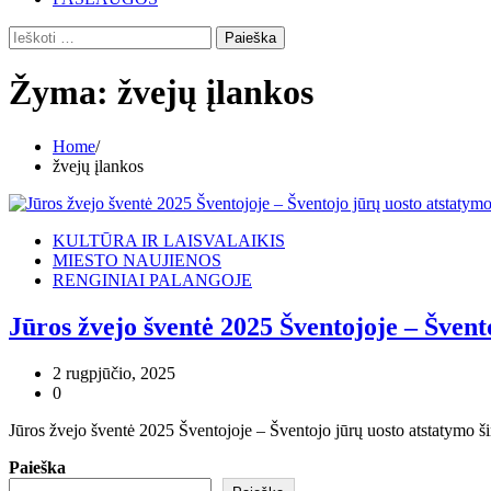
Ieškoti:
Žyma:
žvejų įlankos
Home
žvejų įlankos
KULTŪRA IR LAISVALAIKIS
MIESTO NAUJIENOS
RENGINIAI PALANGOJE
Jūros žvejo šventė 2025 Šventojoje – Švent
2 rugpjūčio, 2025
0
Jūros žvejo šventė 2025 Šventojoje – Šventojo jūrų uosto atstatymo š
Paieška