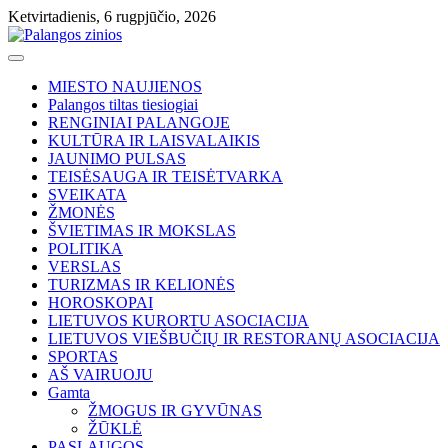
Skip
Ketvirtadienis, 6 rugpjūčio, 2026
to
content
MIESTO NAUJIENOS
Palangos tiltas tiesiogiai
RENGINIAI PALANGOJE
KULTŪRA IR LAISVALAIKIS
JAUNIMO PULSAS
TEISĖSAUGA IR TEISĖTVARKA
SVEIKATA
ŽMONĖS
ŠVIETIMAS IR MOKSLAS
POLITIKA
VERSLAS
TURIZMAS IR KELIONĖS
HOROSKOPAI
LIETUVOS KURORTU ASOCIACIJA
LIETUVOS VIEŠBUČIŲ IR RESTORANŲ ASOCIACIJA
SPORTAS
AŠ VAIRUOJU
Gamta
ŽMOGUS IR GYVŪNAS
ŽŪKLĖ
PASLAUGOS