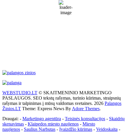
Patchy rain nearby
67 %
1019 mb
33 Km/h
Wind Gust:
41 Km/h
Clouds:
57%
Visibility:
10 km
Sunrise:
5:53 am
Sunset:
9:28 pm
Weather from WeatherAPI
WEBSTUDIO.LT
© SKAITMENINIO MARKETINGO
PASLAUGOS. SEO tekstų rašymas, turinio kūrimas, straipsnių
rašymas ir talpinimas į mūsų valdomas svetaines. 2026
Palangos
Žinios.LT
Theme: Express News By
Adore Themes
.
Draugai: -
Marketingo agentūra
-
Teisinės konsultacijos
-
Skaidrių
skenavimas
-
Klaipedos miesto naujienos
-
Miesto
naujienos
-
Saulius Narbutas
-
Įvaizdžio kūrimas
-
Veidoskaita
-