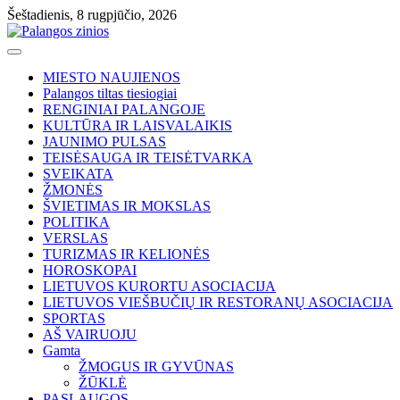
Skip
Šeštadienis, 8 rugpjūčio, 2026
to
content
MIESTO NAUJIENOS
Palangos tiltas tiesiogiai
RENGINIAI PALANGOJE
KULTŪRA IR LAISVALAIKIS
JAUNIMO PULSAS
TEISĖSAUGA IR TEISĖTVARKA
SVEIKATA
ŽMONĖS
ŠVIETIMAS IR MOKSLAS
POLITIKA
VERSLAS
TURIZMAS IR KELIONĖS
HOROSKOPAI
LIETUVOS KURORTU ASOCIACIJA
LIETUVOS VIEŠBUČIŲ IR RESTORANŲ ASOCIACIJA
SPORTAS
AŠ VAIRUOJU
Gamta
ŽMOGUS IR GYVŪNAS
ŽŪKLĖ
PASLAUGOS