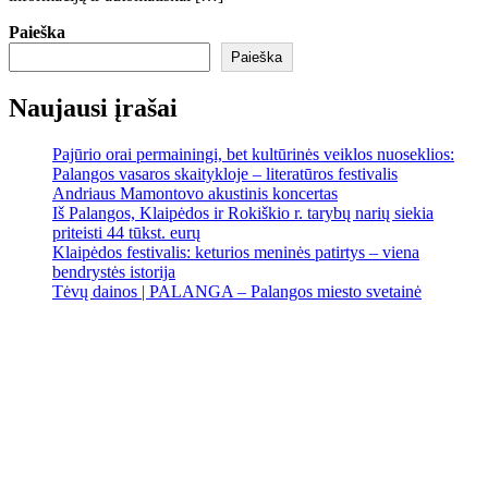
Paieška
Paieška
Naujausi įrašai
Pajūrio orai permainingi, bet kultūrinės veiklos nuoseklios:
Palangos vasaros skaitykloje – literatūros festivalis
Andriaus Mamontovo akustinis koncertas
Iš Palangos, Klaipėdos ir Rokiškio r. tarybų narių siekia
priteisti 44 tūkst. eurų
Klaipėdos festivalis: keturios meninės patirtys – viena
bendrystės istorija
Tėvų dainos | PALANGA – Palangos miesto svetainė
Palanga
Palanga
11:24 am,
Rgp 8, 2026
17
°C