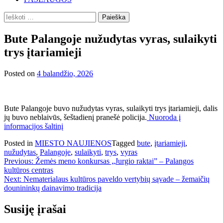
Ieškoti:
Bute Palangoje nužudytas vyras, sulaikyti
trys įtariamieji
Posted on
4 balandžio, 2026
Bute Palangoje buvo nužudytas vyras, sulaikyti trys įtariamieji, dalis
jų buvo neblaivūs, šeštadienį pranešė policija.
Nuoroda į
informacijos šaltinį
Posted in
MIESTO NAUJIENOS
Tagged
bute
,
įtariamieji
,
nužudytas
,
Palangoje
,
sulaikyti
,
trys
,
vyras
Navigacija
Previous:
Žemės meno konkursas „Jurgio raktai” – Palangos
kultūros centras
tarp
Next:
Nematerialaus kultūros paveldo vertybių sąvade – žemaičių
įrašų
dounininkų dainavimo tradicija
Susiję įrašai