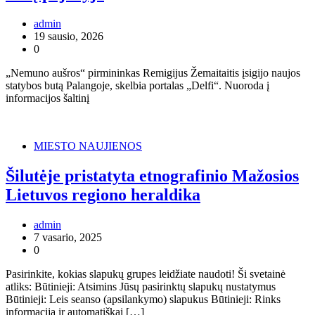
admin
19 sausio, 2026
0
„Nemuno aušros“ pirmininkas Remigijus Žemaitaitis įsigijo naujos
statybos butą Palangoje, skelbia portalas „Delfi“. Nuoroda į
informacijos šaltinį
MIESTO NAUJIENOS
Šilutėje pristatyta etnografinio Mažosios
Lietuvos regiono heraldika
admin
7 vasario, 2025
0
Pasirinkite, kokias slapukų grupes leidžiate naudoti! Ši svetainė
atliks: Būtinieji: Atsimins Jūsų pasirinktų slapukų nustatymus
Būtinieji: Leis seanso (apsilankymo) slapukus Būtinieji: Rinks
informaciją ir automatiškai […]