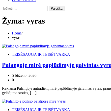
Ieškoti:
Žyma:
vyras
Home
vyras
TEISĖSAUGA IR TEISĖTVARKA
Palangoje mirė paplūdimyje gaivintas vyr
5 birželio, 2026
0
Reklama Palangoje antradienį mirė paplūdimyje gaivintas vyras, praneš
gelbėjimo stoties, […]
TEISĖSAUGA IR TEISĖTVARKA