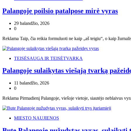
Palangoje poilsio patalpose mirė vyras
29 balandžio, 2026
0
Reklama Taip, čia reikia formuluoti ne kaip „aš teigiu“, o kaip žurnalis
TEISĖSAUGA IR TEISĖTVARKA
Palangoje sulaikytas viešąją tvarką pažeid
11 balandžio, 2026
0
Reklama Pirmadienį Palangoje, viešoje vietoje, siautėjo neblaivus vyra
MIESTO NAUJIENOS
Bute Palangoje nužudytas vyras, sulaikyti t