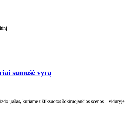
tinį
uriai sumušė vyrą
aizdo įrašas, kuriame užfiksuotos šokiruojančios scenos – viduryje