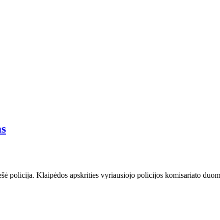
as
ė policija. Klaipėdos apskrities vyriausiojo policijos komisariato duom