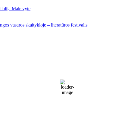
italija Maksvyte
gos vasaros skaitykloje – literatūros festivalis
Palanga
Palanga
11:17 am,
Rgp 9, 2026
19
°C
Cloudy
83 %
1022 mb
21 Km/h
Wind Gust:
27 Km/h
Clouds:
75%
Visibility:
10 km
Sunrise:
5:55 am
Sunset:
9:26 pm