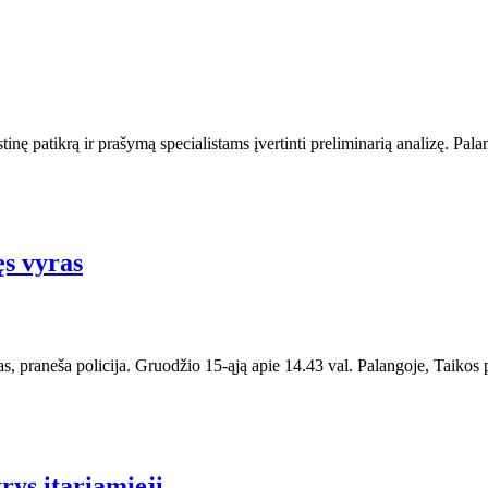
tinę patikrą ir prašymą specialistams įvertinti preliminarią analizę. Pal
ęs vyras
s, praneša policija. Gruodžio 15-ąją apie 14.43 val. Palangoje, Taikos 
rys įtariamieji