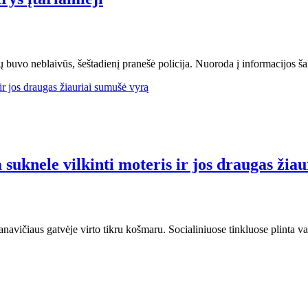
jų buvo neblaivūs, šeštadienį pranešė policija. Nuoroda į informacijos šal
 suknele vilkinti moteris ir jos draugas žia
anavičiaus gatvėje virto tikru košmaru. Socialiniuose tinkluose plinta v