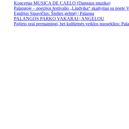
Koncertas MUSICA DE CAELO (Dangaus muzika)
Palangoje – poezijos festivalio „Liudvika“ skaitymai su poete V
Egidijus Sipavičius: Širdies gelmėj | Palanga
PALANGOS PARKO VAKARAI | ANGELOU
Pajūrio orai permainingi, bet kultūrinės veiklos nuoseklios: Palan