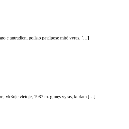
angoje antradienį poilsio patalpose mirė vyras, […]
pr., viešoje vietoje, 1987 m. gimęs vyras, kuriam […]