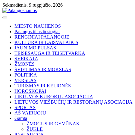
Skip
Sekmadienis, 9 rugpjūčio, 2026
to
content
MIESTO NAUJIENOS
Palangos tiltas tiesiogiai
RENGINIAI PALANGOJE
KULTŪRA IR LAISVALAIKIS
JAUNIMO PULSAS
TEISĖSAUGA IR TEISĖTVARKA
SVEIKATA
ŽMONĖS
ŠVIETIMAS IR MOKSLAS
POLITIKA
VERSLAS
TURIZMAS IR KELIONĖS
HOROSKOPAI
LIETUVOS KURORTU ASOCIACIJA
LIETUVOS VIEŠBUČIŲ IR RESTORANŲ ASOCIACIJA
SPORTAS
AŠ VAIRUOJU
Gamta
ŽMOGUS IR GYVŪNAS
ŽŪKLĖ
PASLAUGOS