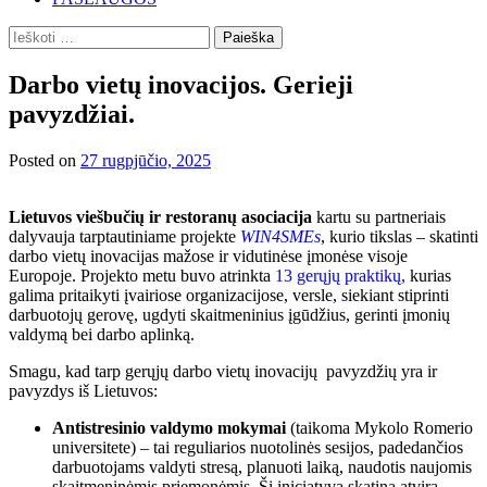
Ieškoti:
Darbo vietų inovacijos. Gerieji
pavyzdžiai.
Posted on
27 rugpjūčio, 2025
Lietuvos viešbučių ir restoranų asociacija
kartu su partneriais
dalyvauja tarptautiniame projekte
WIN4SMEs
, kurio tikslas – skatinti
darbo vietų inovacijas mažose ir vidutinėse įmonėse visoje
Europoje. Projekto metu buvo atrinkta
13 gerųjų praktikų,
kurias
galima pritaikyti įvairiose organizacijose, versle, siekiant stiprinti
darbuotojų gerovę, ugdyti skaitmeninius įgūdžius, gerinti įmonių
valdymą bei darbo aplinką.
Smagu, kad tarp gerųjų darbo vietų inovacijų pavyzdžių yra ir
pavyzdys iš Lietuvos:
Antistresinio valdymo mokymai
(taikoma Mykolo Romerio
universitete) – tai reguliarios nuotolinės sesijos, padedančios
darbuotojams valdyti stresą, planuoti laiką, naudotis naujomis
skaitmeninėmis priemonėmis. Ši iniciatyva skatina atvirą