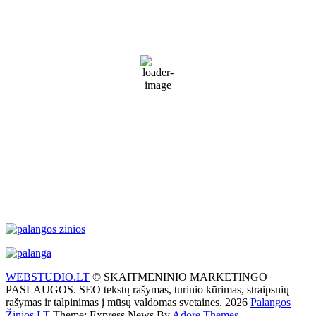
10:24 am,
Rgp 8, 2026
17
°C
Patchy rain nearby
69 %
1019 mb
27 Km/h
Wind Gust:
34 Km/h
Clouds:
77%
Visibility:
10 km
Sunrise:
5:53 am
Sunset:
9:28 pm
Weather from WeatherAPI
WEBSTUDIO.LT
© SKAITMENINIO MARKETINGO
PASLAUGOS. SEO tekstų rašymas, turinio kūrimas, straipsnių
rašymas ir talpinimas į mūsų valdomas svetaines. 2026
Palangos
Žinios.LT
Theme: Express News By
Adore Themes
.