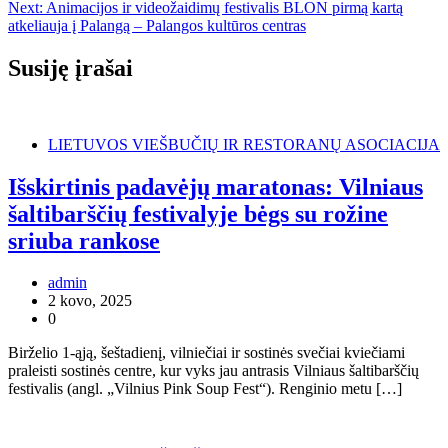
Next:
Animacijos ir videožaidimų festivalis BLON pirmą kartą
tarp
atkeliauja į Palangą – Palangos kultūros centras
įrašų
Susiję įrašai
LIETUVOS VIEŠBUČIŲ IR RESTORANŲ ASOCIACIJA
Išskirtinis padavėjų maratonas: Vilniaus
šaltibarščių festivalyje bėgs su rožine
sriuba rankose
admin
2 kovo, 2025
0
Birželio 1-ąją, šeštadienį, vilniečiai ir sostinės svečiai kviečiami
praleisti sostinės centre, kur vyks jau antrasis Vilniaus šaltibarščių
festivalis (angl. „Vilnius Pink Soup Fest“). Renginio metu […]