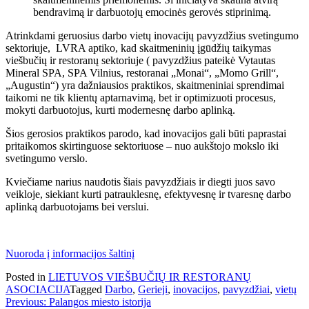
bendravimą ir darbuotojų emocinės gerovės stiprinimą.
Atrinkdami geruosius darbo vietų inovacijų pavyzdžius svetingumo
sektoriuje, LVRA aptiko, kad skaitmeninių įgūdžių taikymas
viešbučių ir restoranų sektoriuje ( pavyzdžius pateikė Vytautas
Mineral SPA, SPA Vilnius, restoranai „Monai“, „Momo Grill“,
„Augustin“) yra dažniausios praktikos, skaitmeniniai sprendimai
taikomi ne tik klientų aptarnavimą, bet ir optimizuoti procesus,
mokyti darbuotojus, kurti modernesnę darbo aplinką.
Šios gerosios praktikos parodo, kad inovacijos gali būti paprastai
pritaikomos skirtinguose sektoriuose – nuo aukštojo mokslo iki
svetingumo verslo.
Kviečiame narius naudotis šiais pavyzdžiais ir diegti juos savo
veikloje, siekiant kurti patrauklesnę, efektyvesnę ir tvaresnę darbo
aplinką darbuotojams bei verslui.
Nuoroda į informacijos šaltinį
Posted in
LIETUVOS VIEŠBUČIŲ IR RESTORANŲ
ASOCIACIJA
Tagged
Darbo
,
Gerieji
,
inovacijos
,
pavyzdžiai
,
vietų
Navigacija
Previous:
Palangos miesto istorija