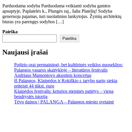
Parduodama sodyba Parduodama veikianti sodyba gamtos
apsuptyje, Paplatelės k., Plungės raj., šalia Platelių! Sodyba
generuoja pajamas, turi nuolatinius lankytojus. Žymių architektų
biuras yra parengęs sodybos […]
Paieška
Paieška
Naujausi įrašai
Pajūrio orai permainingi, bet kultūrinės veiklos nuoseklios:
Palangos vasaros skaitykloje – literatūros festivalis
Andriaus Mamontovo akustinis koncertas
Iš Palangos, Klaipėdos ir Rokiškio r. tarybų narių siekia
priteisti 44 tūkst. eurų
Klaipėdos festivalis: keturios meninės patirtys – viena
bendrystės istorija
Tėvų dainos | PALANGA – Palangos miesto svetainė
Palanga
Palanga