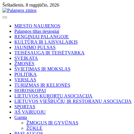
Skip
Šeštadienis, 8 rugpjūčio, 2026
to
content
MIESTO NAUJIENOS
Palangos tiltas tiesiogiai
RENGINIAI PALANGOJE
KULTŪRA IR LAISVALAIKIS
JAUNIMO PULSAS
TEISĖSAUGA IR TEISĖTVARKA
SVEIKATA
ŽMONĖS
ŠVIETIMAS IR MOKSLAS
POLITIKA
VERSLAS
TURIZMAS IR KELIONĖS
HOROSKOPAI
LIETUVOS KURORTU ASOCIACIJA
LIETUVOS VIEŠBUČIŲ IR RESTORANŲ ASOCIACIJA
SPORTAS
AŠ VAIRUOJU
Gamta
ŽMOGUS IR GYVŪNAS
ŽŪKLĖ
PASLAUGOS