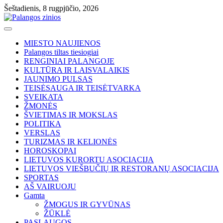
Skip
Šeštadienis, 8 rugpjūčio, 2026
to
content
MIESTO NAUJIENOS
Palangos tiltas tiesiogiai
RENGINIAI PALANGOJE
KULTŪRA IR LAISVALAIKIS
JAUNIMO PULSAS
TEISĖSAUGA IR TEISĖTVARKA
SVEIKATA
ŽMONĖS
ŠVIETIMAS IR MOKSLAS
POLITIKA
VERSLAS
TURIZMAS IR KELIONĖS
HOROSKOPAI
LIETUVOS KURORTU ASOCIACIJA
LIETUVOS VIEŠBUČIŲ IR RESTORANŲ ASOCIACIJA
SPORTAS
AŠ VAIRUOJU
Gamta
ŽMOGUS IR GYVŪNAS
ŽŪKLĖ
PASLAUGOS