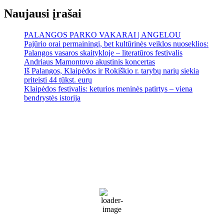
Naujausi įrašai
PALANGOS PARKO VAKARAI | ANGELOU
Pajūrio orai permainingi, bet kultūrinės veiklos nuoseklios:
Palangos vasaros skaitykloje – literatūros festivalis
Andriaus Mamontovo akustinis koncertas
Iš Palangos, Klaipėdos ir Rokiškio r. tarybų narių siekia
priteisti 44 tūkst. eurų
Klaipėdos festivalis: keturios meninės patirtys – viena
bendrystės istorija
Palanga
Palanga
12:40 pm,
Rgp 8, 2026
18
°C
Patchy rain nearby
66 %
1019 mb