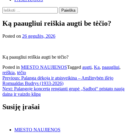
Ieškoti:
Ką paaugliui reiškia augti be tėčio?
Posted on
26 gegužės, 2026
Ką paaugliui reiškia augti be tėčio?
Posted in
MIESTO NAUJIENOS
Tagged
augti
,
Ką
,
paaugliui
,
reiškia
,
tėčio
Navigacija
Previous:
Palanga dėkoja ir atsisveikina – Amžinybėn išėjo
Romualdas Budrys (1933-2026)
tarp
Next:
Palangoje koncertą rengianti grupė „Sadboi“ pristato naują
įrašų
dainą ir vaizdo klipą
Susiję įrašai
MIESTO NAUJIENOS