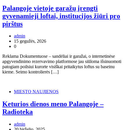
Palangoje vietoje garažų įrengti
gyvenamieji loftai, institucijos žiūri pro
pirštus
admin
15 gegužės, 2026
0
Reklama Dokumentuose – sandėliai ir garažai, o internetinėse
apgyvendinimo rezervavimo platformose jau siūloma išsinuomoti
patogiam poilsiui kurorte visiškai pritaikytus loftus su baseinu
kieme. Seimo kontrolierės […]
MIESTO NAUJIENOS
Keturios dienos meno Palangoje –
Radioteka
admin
20 birželio, 2025