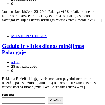
0
Jau netrukus, birželio 25–29 d. Palanga virš šiuolaikinio meno ir
kultūros traukos centru – čia vyks pirmasis „Palangos meno
savaitgalis“, sujungsiantis skirtingas miesto erdves, menininkus […]
MIESTO NAUJIENOS
Gedulo ir vilties dienos minėjimas
Palangoje
admin
28 gegužės, 2026
0
Reklama Birželio 14-ąją kviečiame kartu pagerbti tremties ir
netekčių paliestų žmonių atminimą bei prisiminti skaudžius mūsų
tautos istorijos išbandymus. Gedulo ir vilties diena – tai […]
Paieška
Paieška