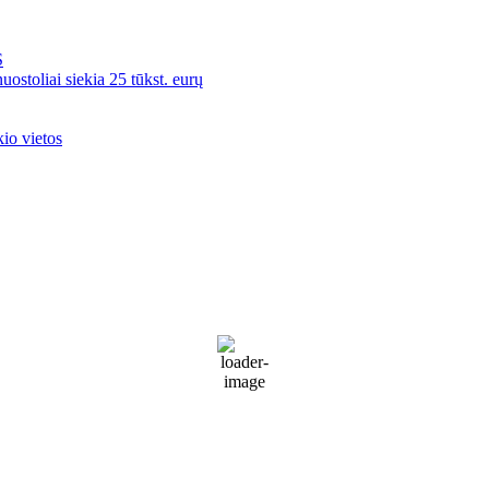
S
uostoliai siekia 25 tūkst. eurų
kio vietos
Palanga
Palanga
8:43 am,
Rgp 6, 2026
20
°C
Sunny
86 %
1014 mb
10 Km/h
Wind Gust:
20 Km/h
Clouds:
23%
Visibility:
10 km