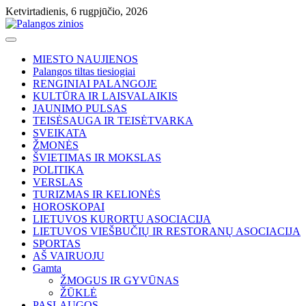
Skip
Ketvirtadienis, 6 rugpjūčio, 2026
to
content
MIESTO NAUJIENOS
Palangos tiltas tiesiogiai
RENGINIAI PALANGOJE
KULTŪRA IR LAISVALAIKIS
JAUNIMO PULSAS
TEISĖSAUGA IR TEISĖTVARKA
SVEIKATA
ŽMONĖS
ŠVIETIMAS IR MOKSLAS
POLITIKA
VERSLAS
TURIZMAS IR KELIONĖS
HOROSKOPAI
LIETUVOS KURORTU ASOCIACIJA
LIETUVOS VIEŠBUČIŲ IR RESTORANŲ ASOCIACIJA
SPORTAS
AŠ VAIRUOJU
Gamta
ŽMOGUS IR GYVŪNAS
ŽŪKLĖ
PASLAUGOS