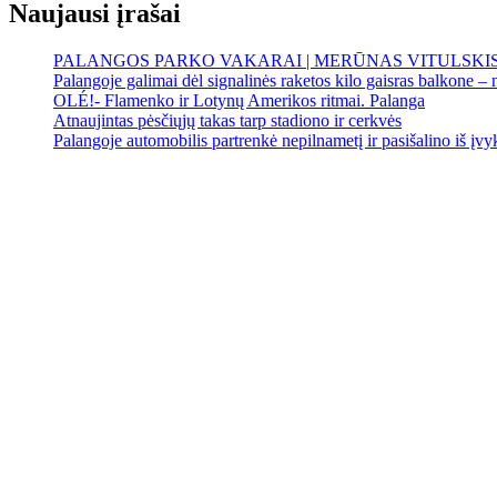
Naujausi įrašai
PALANGOS PARKO VAKARAI | MERŪNAS VITULSKI
Palangoje galimai dėl signalinės raketos kilo gaisras balkone – n
OLÉ!- Flamenko ir Lotynų Amerikos ritmai. Palanga
Atnaujintas pėsčiųjų takas tarp stadiono ir cerkvės
Palangoje automobilis partrenkė nepilnametį ir pasišalino iš įvy