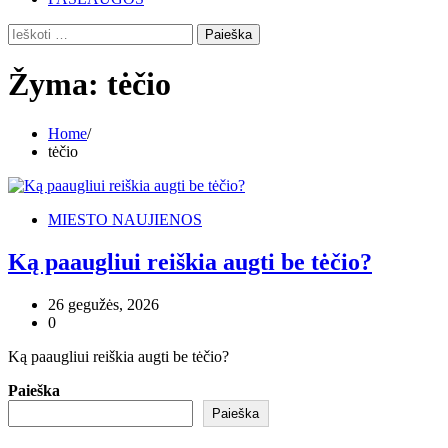
Ieškoti:
Žyma:
tėčio
Home
tėčio
MIESTO NAUJIENOS
Ką paaugliui reiškia augti be tėčio?
26 gegužės, 2026
0
Ką paaugliui reiškia augti be tėčio?
Paieška
Paieška