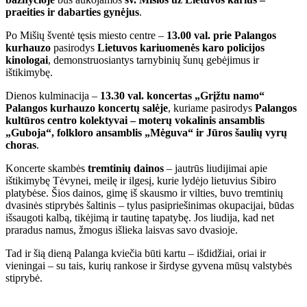
praeities ir dabarties gynėjus
.
Po Mišių šventė tęsis miesto centre –
13.00 val. prie Palangos
kurhauzo
pasirodys
Lietuvos kariuomenės karo policijos
kinologai
, demonstruosiantys tarnybinių šunų gebėjimus ir
ištikimybę.
Dienos kulminacija –
13.30 val. koncertas „Grįžtu namo“
Palangos kurhauzo koncertų salėje
, kuriame pasirodys
Palangos
kultūros centro kolektyvai – moterų vokalinis ansamblis
„Guboja“, folkloro ansamblis „Mėguva“ ir Jūros šaulių vyrų
choras
.
Koncerte skambės
tremtinių dainos
– jautrūs liudijimai apie
ištikimybę Tėvynei, meilę ir ilgesį, kurie lydėjo lietuvius Sibiro
platybėse. Šios dainos, gimę iš skausmo ir vilties, buvo tremtinių
dvasinės stiprybės šaltinis – tylus pasipriešinimas okupacijai, būdas
išsaugoti kalbą, tikėjimą ir tautinę tapatybę. Jos liudija, kad net
praradus namus, žmogus išlieka laisvas savo dvasioje.
Tad ir šią dieną Palanga kviečia būti kartu – išdidžiai, oriai ir
vieningai – su tais, kurių rankose ir širdyse gyvena mūsų valstybės
stiprybė.