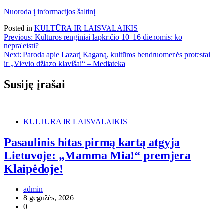
Nuoroda į informacijos šaltinį
Posted in
KULTŪRA IR LAISVALAIKIS
Navigacija
Previous:
Kultūros renginiai lapkričio 10–16 dienomis: ko
nepraleisti?
tarp
Next:
Paroda apie Lazarį Kaganą, kultūros bendruomenės protestai
įrašų
ir „Vievio džiazo klavišai“ – Mediateka
Susiję įrašai
KULTŪRA IR LAISVALAIKIS
Pasaulinis hitas pirmą kartą atgyja
Lietuvoje: „Mamma Mia!“ premjera
Klaipėdoje!
admin
8 gegužės, 2026
0