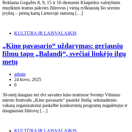
Reklama Gegužės 8, 9, 15 ir 16 dienomis Klaipėdos valstybinis
muzikinis teatras pakvies žiūrovus į vieną ryškiausių šio sezono
įvykių – pirmą kartą Lietuvoje statomą […]
KULTŪRA IR LAISVALAIKIS
„Kino pavasario“ uždarymas: geriausiu
filmu tapo „Balandį“, svečiai linkėjo ilgų
metų
admin
24 kovo, 2025
0
30-metį daugiau nei dvi savaites kino teatruose šventęs Vilniaus
miesto festivalis „Kino pavasaris“ pasiekė finišą: sekmadienio
vakarą organizatoriai paskelbė konkursinių programų nugalėtojus ir
daugiausiai žiūrovų […]
KULTŪRA IR LAISVALAIKIS