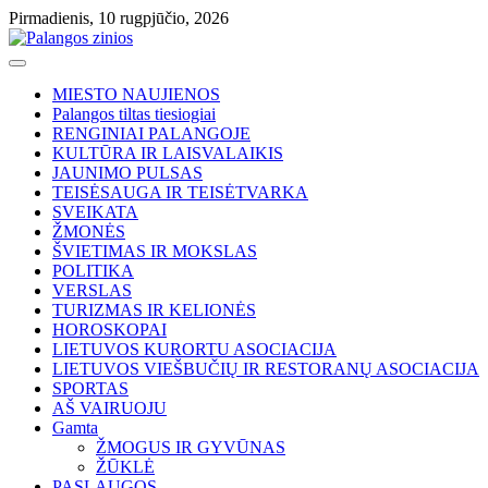
Skip
Pirmadienis, 10 rugpjūčio, 2026
to
content
MIESTO NAUJIENOS
Palangos tiltas tiesiogiai
RENGINIAI PALANGOJE
KULTŪRA IR LAISVALAIKIS
JAUNIMO PULSAS
TEISĖSAUGA IR TEISĖTVARKA
SVEIKATA
ŽMONĖS
ŠVIETIMAS IR MOKSLAS
POLITIKA
VERSLAS
TURIZMAS IR KELIONĖS
HOROSKOPAI
LIETUVOS KURORTU ASOCIACIJA
LIETUVOS VIEŠBUČIŲ IR RESTORANŲ ASOCIACIJA
SPORTAS
AŠ VAIRUOJU
Gamta
ŽMOGUS IR GYVŪNAS
ŽŪKLĖ
PASLAUGOS