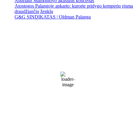
Andriaus Mamontovo akustinis koncertas
Atostogos Palangoje apkarto: kurorte pridygo kemperių eismą
draudžiančių ženklų
G&G SINDIKATAS | Oldman Palanga
Palanga
Palanga
11:39 am,
Rgp 10, 2026
17
°C
Light rain
92 %
1011 mb
26 Km/h
Wind Gust:
36 Km/h
Clouds:
93%
Visibility:
9 km
Sunrise:
5:57 am
Sunset:
9:24 pm
Weather from WeatherAPI