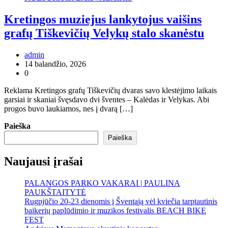
Kretingos muziejus lankytojus vaišins
grafų Tiškevičių Velykų stalo skanėstu
admin
14 balandžio, 2026
0
Reklama Kretingos grafų Tiškevičių dvaras savo klestėjimo laikais
garsiai ir skaniai švęsdavo dvi šventes – Kalėdas ir Velykas. Abi
progos buvo laukiamos, nes į dvarą […]
Paieška
Paieška
Naujausi įrašai
PALANGOS PARKO VAKARAI | PAULINA
PAUKŠTAITYTĖ
Rugpjūčio 20-23 dienomis į Šventąją vėl kviečia tarptautinis
baikerių paplūdimio ir muzikos festivalis BEACH BIKE
FEST