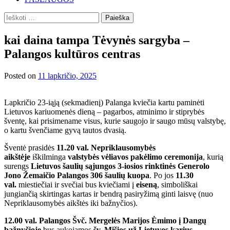
Ieškoti:
kai daina tampa Tėvynės sargyba –
Palangos kultūros centras
Posted on
11 lapkričio, 2025
Lapkričio 23-iąją (sekmadienį) Palanga kviečia kartu paminėti
Lietuvos kariuomenės dieną – pagarbos, atminimo ir stiprybės
šventę, kai prisimename visus, kurie saugojo ir saugo mūsų valstybę,
o kartu švenčiame gyvą tautos dvasią.
Šventė prasidės
11.20 val. Nepriklausomybės
aikštėje
iškilminga
valstybės vėliavos pakėlimo ceremonija
, kurią
surengs
Lietuvos šaulių sąjungos 3-iosios rinktinės Generolo
Jono Žemaičio Palangos 306 šaulių kuopa
. Po jos
11.30
val.
miestiečiai ir svečiai bus kviečiami į
eiseną
, simboliškai
jungiančią skirtingas kartas ir bendrą pasiryžimą ginti laisvę (nuo
Nepriklausomybės aikštės iki bažnyčios).
12.00 val. Palangos Švč. Mergelės Marijos Ėmimo į Dangų
bažnyčioje
bus aukojamos
šv. Mišios už Lietuvos karius –