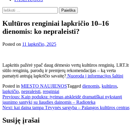
Ieškoti:
Kultūros renginiai lapkričio 10–16
dienomis: ko nepraleisti?
Posted on
11 lapkričio, 2025
Lapkritis pažėrė ypač daug dėmesio vertų kultūros renginių. LRT.lt
siūlo renginių, parodų ir premjerų rekomendacijas – ką verta
pamatyti antrąją lapkričio savaitę?
Nuoroda į informacijos šaltinį
Posted in
MIESTO NAUJIENOS
Tagged
dienomis
,
kultūros
,
lapkričio
,
nepraleisti
,
renginiai
Navigacija
Previous:
Kaip podukra: tyrimas atskleidė dramatiškai nykstantį
jaunimo santykį su liaudies dainomis – Radioteka
tarp
Next:
kai daina tampa Tėvynės sargyba – Palangos kultūros centras
įrašų
Susiję įrašai