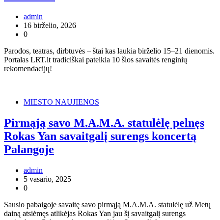
admin
16 birželio, 2026
0
Parodos, teatras, dirbtuvės – štai kas laukia birželio 15–21 dienomis.
Portalas LRT.lt tradiciškai pateikia 10 šios savaitės renginių
rekomendacijų!
MIESTO NAUJIENOS
Pirmąją savo M.A.M.A. statulėlę pelnęs
Rokas Yan savaitgalį surengs koncertą
Palangoje
admin
5 vasario, 2025
0
Sausio pabaigoje savaitę savo pirmąją M.A.M.A. statulėlę už Metų
dainą atsiėmęs atlikėjas Rokas Yan jau šį savaitgalį surengs