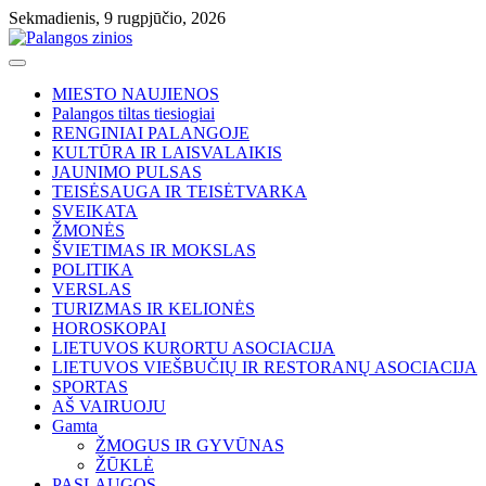
Skip
Sekmadienis, 9 rugpjūčio, 2026
to
content
MIESTO NAUJIENOS
Palangos tiltas tiesiogiai
RENGINIAI PALANGOJE
KULTŪRA IR LAISVALAIKIS
JAUNIMO PULSAS
TEISĖSAUGA IR TEISĖTVARKA
SVEIKATA
ŽMONĖS
ŠVIETIMAS IR MOKSLAS
POLITIKA
VERSLAS
TURIZMAS IR KELIONĖS
HOROSKOPAI
LIETUVOS KURORTU ASOCIACIJA
LIETUVOS VIEŠBUČIŲ IR RESTORANŲ ASOCIACIJA
SPORTAS
AŠ VAIRUOJU
Gamta
ŽMOGUS IR GYVŪNAS
ŽŪKLĖ
PASLAUGOS