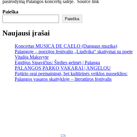
pasirodymą Palangos koncertų salėje. Source link
Paieška
Paieška
Naujausi įrašai
Koncertas MUSICA DE CAELO (Dangaus muzika)
Palangoje – poezijos festivalio „Liudvika“ skaitymai su poete
Vitalija Maksvyte
Egidijus Sipavičius: Širdies gelmėj | Palanga
PALANGOS PARKO VAKARAI | ANGELOU
Pajūrio orai permainingi, bet kultūrinės veiklos nuoseklios:
Palangos vasaros skaitykloje – literatūros festivalis
Palanga
Palanga
9:37 am,
Rgp 9, 2026
18
°C
Sunny