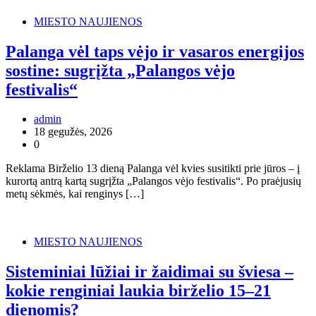
MIESTO NAUJIENOS
Palanga vėl taps vėjo ir vasaros energijos
sostine: sugrįžta „Palangos vėjo
festivalis“
admin
18 gegužės, 2026
0
Reklama Birželio 13 dieną Palanga vėl kvies susitikti prie jūros – į
kurortą antrą kartą sugrįžta „Palangos vėjo festivalis“. Po praėjusių
metų sėkmės, kai renginys […]
MIESTO NAUJIENOS
Sisteminiai lūžiai ir žaidimai su šviesa –
kokie renginiai laukia birželio 15–21
dienomis?