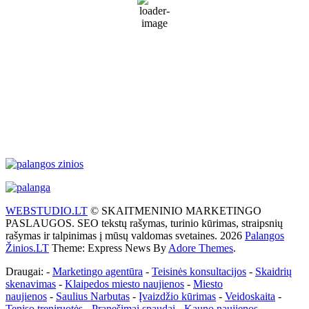
74 %
1022 mb
21 Km/h
Wind Gust:
28 Km/h
Clouds:
5%
Visibility:
10 km
Sunrise:
5:55 am
Sunset:
9:26 pm
Weather from WeatherAPI
WEBSTUDIO.LT
© SKAITMENINIO MARKETINGO
PASLAUGOS. SEO tekstų rašymas, turinio kūrimas, straipsnių
rašymas ir talpinimas į mūsų valdomas svetaines. 2026
Palangos
Žinios.LT
Theme: Express News By
Adore Themes
.
Draugai: -
Marketingo agentūra
-
Teisinės konsultacijos
-
Skaidrių
skenavimas
-
Klaipedos miesto naujienos
-
Miesto
naujienos
-
Saulius Narbutas
-
Įvaizdžio kūrimas
-
Veidoskaita
-
Teniso treniruotės
- Pranešimai spaudai -
Kauno naujienos
-