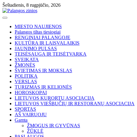
Skip
Šeštadienis, 8 rugpjūčio, 2026
to
content
MIESTO NAUJIENOS
Palangos tiltas tiesiogiai
RENGINIAI PALANGOJE
KULTŪRA IR LAISVALAIKIS
JAUNIMO PULSAS
TEISĖSAUGA IR TEISĖTVARKA
SVEIKATA
ŽMONĖS
ŠVIETIMAS IR MOKSLAS
POLITIKA
VERSLAS
TURIZMAS IR KELIONĖS
HOROSKOPAI
LIETUVOS KURORTU ASOCIACIJA
LIETUVOS VIEŠBUČIŲ IR RESTORANŲ ASOCIACIJA
SPORTAS
AŠ VAIRUOJU
Gamta
ŽMOGUS IR GYVŪNAS
ŽŪKLĖ
PASLAUGOS