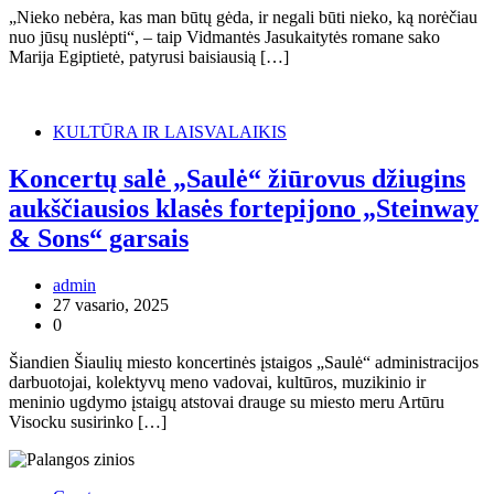
„Nieko nebėra, kas man būtų gėda, ir negali būti nieko, ką norėčiau
nuo jūsų nuslėpti“, – taip Vidmantės Jasukaitytės romane sako
Marija Egiptietė, patyrusi baisiausią […]
KULTŪRA IR LAISVALAIKIS
Koncertų salė „Saulė“ žiūrovus džiugins
aukščiausios klasės fortepijono „Steinway
& Sons“ garsais
admin
27 vasario, 2025
0
Šiandien Šiaulių miesto koncertinės įstaigos „Saulė“ administracijos
darbuotojai, kolektyvų meno vadovai, kultūros, muzikinio ir
meninio ugdymo įstaigų atstovai drauge su miesto meru Artūru
Visocku susirinko […]