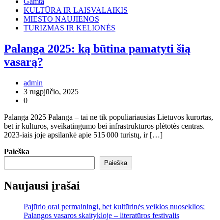
Gamta
KULTŪRA IR LAISVALAIKIS
MIESTO NAUJIENOS
TURIZMAS IR KELIONĖS
Palanga 2025: ką būtina pamatyti šią
vasarą?
admin
3 rugpjūčio, 2025
0
Palanga 2025 Palanga – tai ne tik populiariausias Lietuvos kurortas,
bet ir kultūros, sveikatingumo bei infrastruktūros plėtotės centras.
2023‑iais joje apsilankė apie 515 000 turistų, ir […]
Paieška
Paieška
Naujausi įrašai
Pajūrio orai permainingi, bet kultūrinės veiklos nuoseklios:
Palangos vasaros skaitykloje – literatūros festivalis