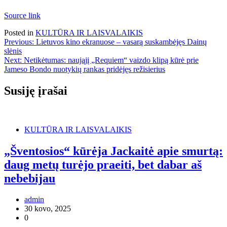
Source link
Posted in
KULTŪRA IR LAISVALAIKIS
Navigacija
Previous:
Lietuvos kino ekranuose – vasarą suskambėjęs Dainų
slėnis
tarp
Next:
Netikėtumas: naująjį „Requiem“ vaizdo klipą kūrė prie
įrašų
Jameso Bondo nuotykių rankas pridėjęs režisierius
Susiję įrašai
KULTŪRA IR LAISVALAIKIS
„Šventosios“ kūrėja Jackaitė apie smurtą:
daug metų turėjo praeiti, bet dabar aš
nebebijau
admin
30 kovo, 2025
0