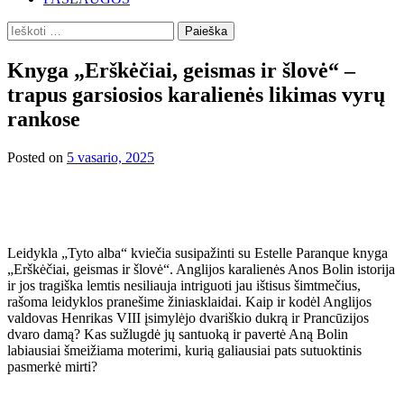
Ieškoti:
Knyga „Erškėčiai, geismas ir šlovė“ –
trapus garsiosios karalienės likimas vyrų
rankose
Posted on
5 vasario, 2025
Leidykla „Tyto alba“ kviečia susipažinti su Estelle Paranque knyga
„Erškėčiai, geismas ir šlovė“. Anglijos karalienės Anos Bolin istorija
ir jos tragiška lemtis nesiliauja intriguoti jau ištisus šimtmečius,
rašoma leidyklos pranešime žiniasklaidai. Kaip ir kodėl Anglijos
valdovas Henrikas VIII įsimylėjo dvariškio dukrą ir Prancūzijos
dvaro damą? Kas sužlugdė jų santuoką ir pavertė Aną Bolin
labiausiai šmeižiama moterimi, kurią galiausiai pats sutuoktinis
pasmerkė mirti?