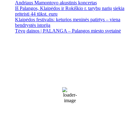
Andriaus Mamontovo akustinis koncertas
Iš Palangos, Klaipėdos ir Rokiškio r. tarybų narių siekia
priteisti 44 tūkst. eurų
Klaipėdos festivalis: keturios meninės patirtys – viena
bendrystės istorija
Tėvų dainos | PALANGA – Palangos miesto svetainė
Palanga
Palanga
10:30 am,
Rgp 8, 2026
17
°C
Patchy rain nearby
69 %
1019 mb
27 Km/h
Wind Gust:
34 Km/h
Clouds:
77%
Visibility:
10 km
Sunrise:
5:53 am
Sunset:
9:28 pm