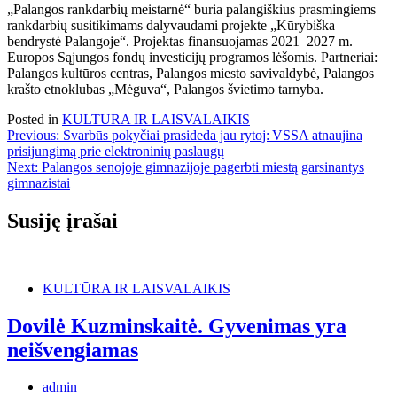
„Palangos rankdarbių meistarnė“ buria palangiškius prasmingiems
rankdarbių susitikimams dalyvaudami projekte „Kūrybiška
bendrystė Palangoje“. Projektas finansuojamas 2021–2027 m.
Europos Sąjungos fondų investicijų programos lėšomis. Partneriai:
Palangos kultūros centras, Palangos miesto savivaldybė, Palangos
krašto etnoklubas „Mėguva“, Palangos švietimo tarnyba.
Posted in
KULTŪRA IR LAISVALAIKIS
Navigacija
Previous:
Svarbūs pokyčiai prasideda jau rytoj: VSSA atnaujina
prisijungimą prie elektroninių paslaugų
tarp
Next:
Palangos senojoje gimnazijoje pagerbti miestą garsinantys
įrašų
gimnazistai
Susiję įrašai
KULTŪRA IR LAISVALAIKIS
Dovilė Kuzminskaitė. Gyvenimas yra
neišvengiamas
admin