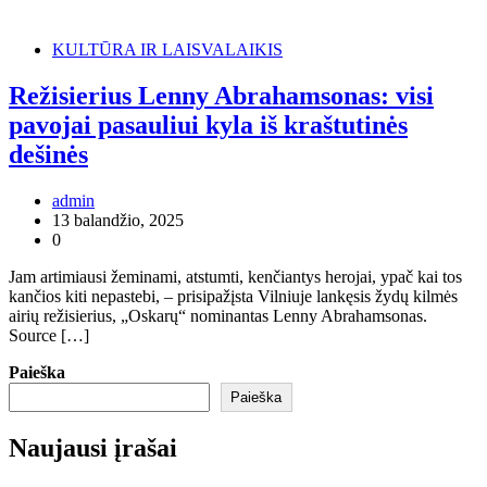
KULTŪRA IR LAISVALAIKIS
Režisierius Lenny Abrahamsonas: visi
pavojai pasauliui kyla iš kraštutinės
dešinės
admin
13 balandžio, 2025
0
Jam artimiausi žeminami, atstumti, kenčiantys herojai, ypač kai tos
kančios kiti nepastebi, – prisipažįsta Vilniuje lankęsis žydų kilmės
airių režisierius, „Oskarų“ nominantas Lenny Abrahamsonas.
Source […]
Paieška
Paieška
Naujausi įrašai