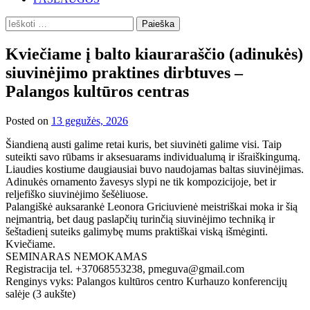
Ieškoti:
Kviečiame į balto kiauraraščio (adinukės)
siuvinėjimo praktines dirbtuves –
Palangos kultūros centras
Posted on
13 gegužės, 2026
Šiandieną austi galime retai kuris, bet siuvinėti galime visi. Taip
suteikti savo rūbams ir aksesuarams individualumą ir išraiškingumą.
Liaudies kostiume daugiausiai buvo naudojamas baltas siuvinėjimas.
Adinukės ornamento žavesys slypi ne tik kompozicijoje, bet ir
reljefiško siuvinėjimo šešėliuose.
Palangiškė auksarankė Leonora Griciuvienė meistriškai moka ir šią
neįmantrią, bet daug paslapčių turinčią siuvinėjimo techniką ir
šeštadienį suteiks galimybę mums praktiškai viską išmėginti.
Kviečiame.
SEMINARAS NEMOKAMAS
Registracija tel. +37068553238, pmeguva@gmail.com
Renginys vyks: Palangos kultūros centro Kurhauzo konferencijų
salėje (3 aukšte)