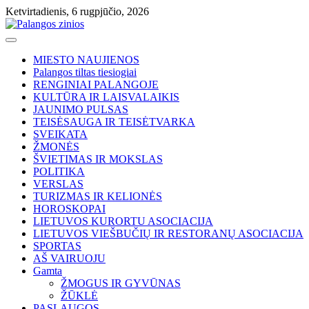
Skip
Ketvirtadienis, 6 rugpjūčio, 2026
to
content
MIESTO NAUJIENOS
Palangos tiltas tiesiogiai
RENGINIAI PALANGOJE
KULTŪRA IR LAISVALAIKIS
JAUNIMO PULSAS
TEISĖSAUGA IR TEISĖTVARKA
SVEIKATA
ŽMONĖS
ŠVIETIMAS IR MOKSLAS
POLITIKA
VERSLAS
TURIZMAS IR KELIONĖS
HOROSKOPAI
LIETUVOS KURORTU ASOCIACIJA
LIETUVOS VIEŠBUČIŲ IR RESTORANŲ ASOCIACIJA
SPORTAS
AŠ VAIRUOJU
Gamta
ŽMOGUS IR GYVŪNAS
ŽŪKLĖ
PASLAUGOS