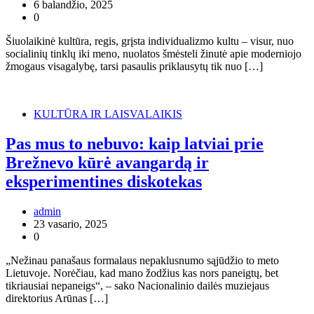
6 balandžio, 2025
0
Šiuolaikinė kultūra, regis, grįsta individualizmo kultu – visur, nuo
socialinių tinklų iki meno, nuolatos šmėsteli žinutė apie moderniojo
žmogaus visagalybę, tarsi pasaulis priklausytų tik nuo […]
KULTŪRA IR LAISVALAIKIS
Pas mus to nebuvo: kaip latviai prie
Brežnevo kūrė avangardą ir
eksperimentines diskotekas
admin
23 vasario, 2025
0
„Nežinau panašaus formalaus nepaklusnumo sąjūdžio to meto
Lietuvoje. Norėčiau, kad mano žodžius kas nors paneigtų, bet
tikriausiai nepaneigs“, – sako Nacionalinio dailės muziejaus
direktorius Arūnas […]