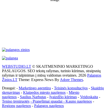
1015 mb
9 Km/h
Wind Gust:
14 Km/h
Clouds:
42%
Visibility:
10 km
Sunrise:
5:50 am
Sunset:
9:33 pm
Weather from WeatherAPI
WEBSTUDIO.LT
© SKAITMENINIO MARKETINGO
PASLAUGOS. SEO tekstų rašymas, turinio kūrimas, straipsnių
rašymas ir talpinimas į mūsų valdomas svetaines. 2026
Palangos
Žinios.LT
Theme: Express News By
Adore Themes
.
Draugai: -
Marketingo agentūra
-
Teisinės konsultacijos
-
Skaidrių
skenavimas
-
Klaipedos miesto naujienos
-
Miesto
naujienos
-
Saulius Narbutas
-
Įvaizdžio kūrimas
-
Veidoskaita
-
Teniso treniruotės
- Pranešimai spaudai -
Kauno naujienos
-
Regionų naujienos
-
Palangos naujienos