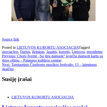
Source link
Posted in
LIETUVOS KURORTU ASOCIACIJA
Tagged
asociacijos
,
Darius
,
išrinktas
,
Jasaitis
,
kurortų
,
Lietuvos
,
prezidentu
Navigacija
Previous:
Chorų šventė „Su jūra dainuok“ kviečia dainuoti kartu su
jūros ošimu – Palangos kultūros centras
tarp
Next:
Tarptautinis Čiurlionio muzikos festivalis: 13 – laimingas
įrašų
skaičius
Susiję įrašai
LIETUVOS KURORTU ASOCIACIJA