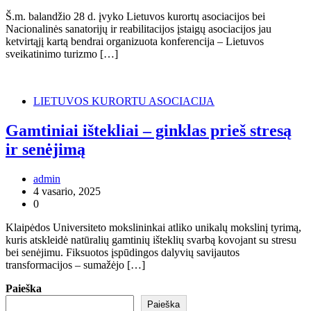
Š.m. balandžio 28 d. įvyko Lietuvos kurortų asociacijos bei
Nacionalinės sanatorijų ir reabilitacijos įstaigų asociacijos jau
ketvirtąjį kartą bendrai organizuota konferencija – Lietuvos
sveikatinimo turizmo […]
LIETUVOS KURORTU ASOCIACIJA
Gamtiniai ištekliai – ginklas prieš stresą
ir senėjimą
admin
4 vasario, 2025
0
Klaipėdos Universiteto mokslininkai atliko unikalų mokslinį tyrimą,
kuris atskleidė natūralių gamtinių išteklių svarbą kovojant su stresu
bei senėjimu. Fiksuotos įspūdingos dalyvių savijautos
transformacijos – sumažėjo […]
Paieška
Paieška