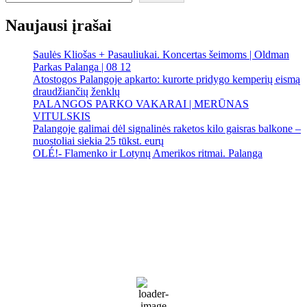
Naujausi įrašai
Saulės Kliošas + Pasauliukai. Koncertas šeimoms | Oldman
Parkas Palanga | 08 12
Atostogos Palangoje apkarto: kurorte pridygo kemperių eismą
draudžiančių ženklų
PALANGOS PARKO VAKARAI | MERŪNAS
VITULSKIS
Palangoje galimai dėl signalinės raketos kilo gaisras balkone –
nuostoliai siekia 25 tūkst. eurų
OLÉ!- Flamenko ir Lotynų Amerikos ritmai. Palanga
Palanga
Palanga
3:00 pm,
Rgp 6, 2026
21
°C
Partly Cloudy
73 %