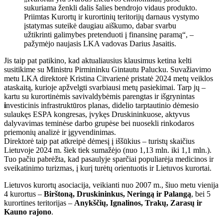
sukuriama ženkli dalis šalies bendrojo vidaus produkto.
Priimtas Kurortų ir kurortinių teritorijų darnaus vystymo
įstatymas suteikė daugiau aiškumo, dabar svarbu
užtikrinti galimybes pretenduoti į finansinę paramą“, –
pažymėjo naujasis LKA vadovas Darius Jasaitis.
Jis taip pat patikino, kad aktualiausius klausimus ketina kelti
susitikime su Ministru Pirmininku Gintautu Palucku. Suvažiavimo
metu LKA direktorė Kristina Citvarienė pristatė 2024 metų veiklos
ataskaitą, kurioje apžvelgti svarbiausi metų pasiekimai. Tarp jų –
kartu su kurortinėmis savivaldybėmis parengtas ir išgrynintas
i
nvesticinis infrastruktūros planas, didelio tarptautinio dėmesio
sulaukęs ESPA kongresas, įvykęs Druskininkuose, aktyvus
dalyvavimas teminėse darbo grupėse bei nuosekli rinkodaros
priemonių analizė ir įgyvendinimas.
Direktorė taip pat atkreipė dėmesį į iššūkius – turistų skaičius
Lietuvoje 2024 m. šiek tiek sumažėjo (nuo 1,13 mln. iki 1,1 mln.).
Tuo pačiu pabrėžta, kad pasaulyje sparčiai populiarėja medicinos ir
sveikatinimo turizmas, į kurį turėtų orientuotis ir Lietuvos kurortai.
Lietuvos kurortų asociacija, veikianti nuo 2007 m., šiuo metu vienija
4 kurortus –
Birštoną, Druskininkus, Neringą ir Palangą
, bei 5
kurortines teritorijas –
Anykščių, Ignalinos, Trakų, Zarasų ir
Kauno rajono
.