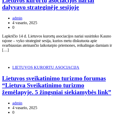
Lietuvos kurortų asociacijos nariai
dalyvavo strateginėje sesijoje
admin
4 vasario, 2025
0
Lapkričio 14 d. Lietuvos kurortų asociacijos nariai susirinko Kauno
rajone – vyko strateginė sesija, kurios metu diskutuota apie
svarbiausias ateinančio laikotarpio priemones, reikalingas darniam ir
[…]
LIETUVOS KURORTU ASOCIACIJA
Lietuvos sveikatinimo turizmo forumas
“Lietuva Sveikatinimo turizmo
žemėlapyje. 5 žingsniai siekiamybės link”
admin
4 vasario, 2025
0