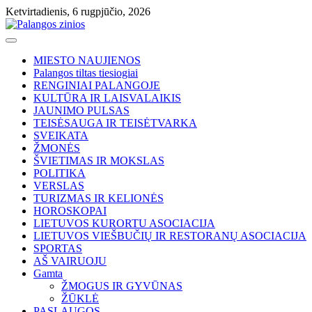
Skip
Ketvirtadienis, 6 rugpjūčio, 2026
to
content
MIESTO NAUJIENOS
Palangos tiltas tiesiogiai
RENGINIAI PALANGOJE
KULTŪRA IR LAISVALAIKIS
JAUNIMO PULSAS
TEISĖSAUGA IR TEISĖTVARKA
SVEIKATA
ŽMONĖS
ŠVIETIMAS IR MOKSLAS
POLITIKA
VERSLAS
TURIZMAS IR KELIONĖS
HOROSKOPAI
LIETUVOS KURORTU ASOCIACIJA
LIETUVOS VIEŠBUČIŲ IR RESTORANŲ ASOCIACIJA
SPORTAS
AŠ VAIRUOJU
Gamta
ŽMOGUS IR GYVŪNAS
ŽŪKLĖ
PASLAUGOS