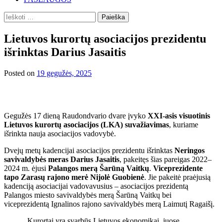
Ieškoti:
Lietuvos kurortų asociacijos prezidentu
išrinktas Darius Jasaitis
Posted on
19 gegužės, 2025
Gegužės 17 dieną Raudondvario dvare įvyko
XXI-asis visuotinis
Lietuvos kurortų asociacijos (LKA) suvažiavimas
, kuriame
išrinkta nauja asociacijos vadovybė.
Dvejų metų kadencijai asociacijos prezidentu išrinktas
Neringos
savivaldybės meras Darius Jasaitis
, pakeitęs šias pareigas 2022–
2024 m. ėjusi
Palangos merą Šarūną Vaitkų
.
Viceprezidente
tapo Zarasų rajono merė Nijolė Guobienė
. Jie pakeitė praėjusią
kadenciją asociacijai vadovavusius – asociacijos prezidentą
Palangos miesto savivaldybės merą Šarūną Vaitkų bei
viceprezidentą Ignalinos rajono savivaldybės merą Laimutį Ragaišį.
„Kurortai yra svarbūs Lietuvos ekonomikai, juose