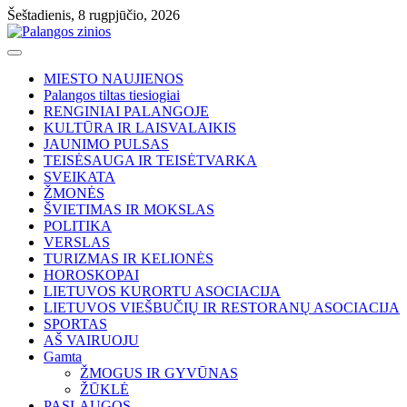
Skip
Šeštadienis, 8 rugpjūčio, 2026
to
content
MIESTO NAUJIENOS
Palangos tiltas tiesiogiai
RENGINIAI PALANGOJE
KULTŪRA IR LAISVALAIKIS
JAUNIMO PULSAS
TEISĖSAUGA IR TEISĖTVARKA
SVEIKATA
ŽMONĖS
ŠVIETIMAS IR MOKSLAS
POLITIKA
VERSLAS
TURIZMAS IR KELIONĖS
HOROSKOPAI
LIETUVOS KURORTU ASOCIACIJA
LIETUVOS VIEŠBUČIŲ IR RESTORANŲ ASOCIACIJA
SPORTAS
AŠ VAIRUOJU
Gamta
ŽMOGUS IR GYVŪNAS
ŽŪKLĖ
PASLAUGOS