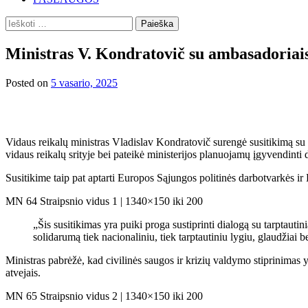
Ieškoti:
Ministras V. Kondratovič su ambasadoriais a
Posted on
5 vasario, 2025
Vidaus reikalų ministras Vladislav Kondratovič surengė susitikimą su
vidaus reikalų srityje bei pateikė ministerijos planuojamų įgyvendinti
Susitikime taip pat aptarti Europos Sąjungos politinės darbotvarkės ir
MN 64 Straipsnio vidus 1 | 1340×150 iki 200
„Šis susitikimas yra puiki proga sustiprinti dialogą su tarptautinia
solidarumą tiek nacionaliniu, tiek tarptautiniu lygiu, glaudžiai
Ministras pabrėžė, kad civilinės saugos ir krizių valdymo stiprinimas yr
atvejais.
MN 65 Straipsnio vidus 2 | 1340×150 iki 200