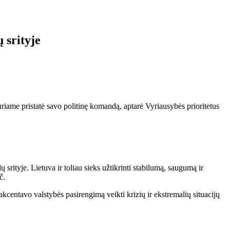
 srityje
iame pristatė savo politinę komandą, aptarė Vyriausybės prioritetus
lų srityje. Lietuva ir toliau sieks užtikrinti stabilumą, saugumą ir
č.
 akcentavo valstybės pasirengimą veikti krizių ir ekstremalių situacijų