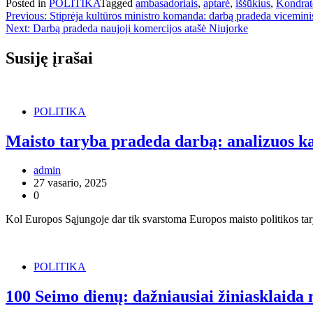
Posted in
POLITIKA
Tagged
ambasadoriais
,
aptarė
,
iššūkius
,
Kondrat
Navigacija
Previous:
Stiprėja kultūros ministro komanda: darbą pradeda vicemini
Next:
Darbą pradeda naujoji komercijos atašė Niujorke
tarp
įrašų
Susiję įrašai
POLITIKA
Maisto taryba pradeda darbą: analizuos ka
admin
27 vasario, 2025
0
Kol Europos Sąjungoje dar tik svarstoma Europos maisto politikos tary
POLITIKA
100 Seimo dienų: dažniausiai žiniasklaid