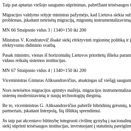
Taip pat aptartas viešojo saugumo stiprinimas, pabrėžiant teisėsaugos in
Migracijos valdymo srityje ministras pažymėjo, kad Lietuva siekia suba
problemas, įskaitant neteisėtą migraciją, migrantų instrumentalizavim
MN 66 Straipsnio vidus 3 | 1340×150 iki 200
Ministras V. Kondratovič išsakė siekį efektyvinti regioninę politiką ir 
efektyvumo didinimo svarbą.
Pasak ministro, vienas iš horizontalių Lietuvos prioritetų išlieka para
vidaus reikalų sistemos institucijas.
MN 67 Straipsnio vidus 4 | 1340×150 iki 200
Viceministras Gintaras Aliksandravičius, atsakingas už viešąjį saugum
Nors neteisėtos migracijos apimtys mažėja, migracijos instrumentaliza
sistemų modernizavimą ir naujų technologijų diegimą.
Be to, viceministras G. Aliksandravičius pabrėžė hibridinių grėsmių, t
partneriais, įskaitant Interpolą, šių iššūkių sprendimui.
Jis taip pat akcentavo būtinybę integruoti civilinę gynybą į nacionalin
siekį stiprinti teisėsaugos institucijas, investuojant į statutinių parei