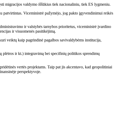
ęsti migracijos valdymo iššūkius tiek nacionaliniu, tiek ES lygmeniu.
u patvirtintas. Viceministrė pažymėjo, jog pakto įgyvendinimui reikės
dministravimo ir valstybės tarnybos prioritetus, viceministrė įvardino
tencijas ir visuomenės pasitikėjimą.
 kuri veiktų kaip pagrindinė pagalbos savivaldybėms institucija,
tų plėtros ir kt.) integravimą bei specifinių politikos sprendimų
ridėtinės vertės projektams. Taip pat jis akcentavo, kad geopolitiniai
finansinėje perspektyvoje.