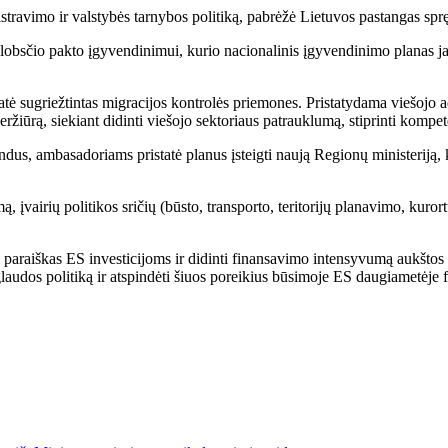
istravimo ir valstybės tarnybos politiką, pabrėžė Lietuvos pastangas spr
lobsčio pakto įgyvendinimui, kurio nacionalinis įgyvendinimo planas ja
tatė sugriežtintas migracijos kontrolės priemones. Pristatydama viešojo a
eržiūrą, siekiant didinti viešojo sektoriaus patrauklumą, stiprinti kompe
ondus, ambasadoriams pristatė planus įsteigti naują Regionų ministeriją,
, įvairių politikos sričių (būsto, transporto, teritorijų planavimo, kuror
 paraiškas ES investicijoms ir didinti finansavimo intensyvumą aukštos p
glaudos politiką ir atspindėti šiuos poreikius būsimoje ES daugiametėje 