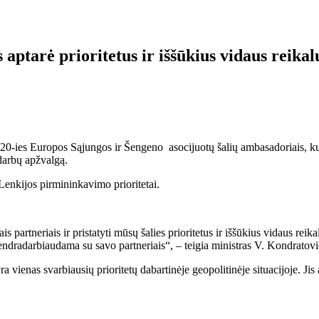
ptarė prioritetus ir iššūkius vidaus reikalų
 20-ies Europos Sąjungos ir Šengeno asocijuotų šalių ambasadoriais, kur
 darbų apžvalgą.
 Lenkijos pirmininkavimo prioritetai.
is partneriais ir pristatyti mūsų šalies prioritetus ir iššūkius vidaus reika
 bendradarbiaudama su savo partneriais“, – teigia ministras V. Kondratovi
a vienas svarbiausių prioritetų dabartinėje geopolitinėje situacijoje. Jis