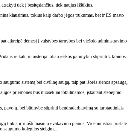
tsakyti tiek į besitęsiančius, tiek naujus iššūkius.
linius klausimus, tokius kaip darbo jėgos trūkumas, bet ir ES masto
ip pat atkreipė dėmesį į valstybės tarnybos bei viešojo administravimo
Vidaus reikalų ministerija toliau ieškos galimybių stiprinti Ukrainos
 saugumo sistemą bei civilinę saugą, taip pat išorės sienos apsaugą.
psaugos priemonės bus nuosekliai tobulinamos, įskaitant stebėjimo
 pavojų, bei būtinybę stiprinti bendradarbiavimą su tarptautiniais
ngų tinklą ir ruošti masinio evakavimo planus. Viceministras pristatė
šojo saugumo kolegijos steigimą.