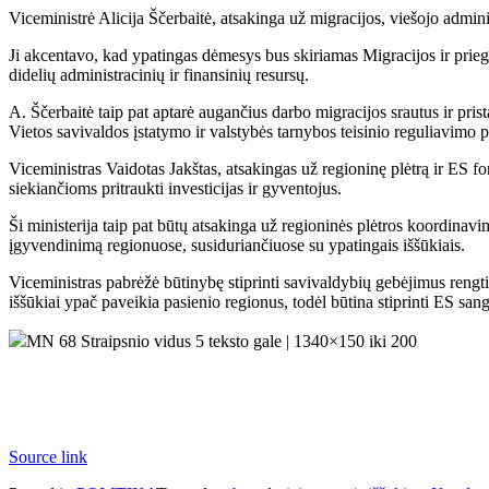
Viceministrė Alicija Ščerbaitė, atsakinga už migracijos, viešojo admin
Ji akcentavo, kad ypatingas dėmesys bus skiriamas Migracijos ir prieg
didelių administracinių ir finansinių resursų.
A. Ščerbaitė taip pat aptarė augančius darbo migracijos srautus ir pris
Vietos savivaldos įstatymo ir valstybės tarnybos teisinio reguliavimo p
Viceministras Vaidotas Jakštas, atsakingas už regioninę plėtrą ir ES f
siekiančioms pritraukti investicijas ir gyventojus.
Ši ministerija taip pat būtų atsakinga už regioninės plėtros koordinavimą
įgyvendinimą regionuose, susiduriančiuose su ypatingais iššūkiais.
Viceministras pabrėžė būtinybę stiprinti savivaldybių gebėjimus rengti
iššūkiai ypač paveikia pasienio regionus, todėl būtina stiprinti ES san
MN 68 Straipsnio vidus 5 teksto gale | 1340×150 iki 200
Source link