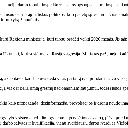
stitucijų darbo tobulinimą ir išorės sienos apsaugos stiprinimą, siekiant a
lansuotos ir pragmatiškos politikos, kuri padėtų spręsti ne tik naciona
ą ir prekybą žmonėmis.
įkurti Regionų ministeriją, kuri turėtų pradėti veikti 2026 metais. Jis ta
ma Ukrainai, kuri susiduria su Rusijos agresija. Ministras pažymėjo, kad 
ą, akcentavo, kad Lietuva deda visas pastangas stiprindama savo viešojo
cija vis dar kelia rimtą grėsmę nacionaliniam saugumui, todėl sienos a
okių kaip propaganda, dezinformacija, provokacijos ir dronų naudojimas,
ę gynybos sistemą, tobulinti gyventojų perspėjimo sistemą, plėsti prieda
gūnų darbo sąlygas ir kvalifikaciją, vienu svarbiausių darbų įvardijęs Vie