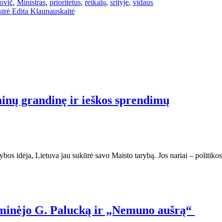
ovič
,
Ministras
,
prioritetus
,
reikalų
,
srityje
,
vidaus
strė Edita Klaunauskaitė
inų grandinę ir ieškos sprendimų
bos idėja, Lietuva jau sukūrė savo Maisto tarybą. Jos nariai – politik
a minėjo G. Palucką ir „Nemuno aušrą“