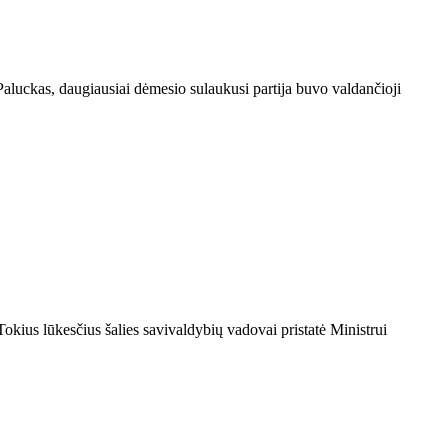
aluckas, daugiausiai dėmesio sulaukusi partija buvo valdančioji
Tokius lūkesčius šalies savivaldybių vadovai pristatė Ministrui