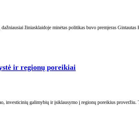
dažniausiai žiniasklaidoje minėtas politikas buvo premjeras Gintautas P
stė ir regionų poreikiai
o, investicinių galimybių ir įsiklausymo į regionų poreikius proveržiu. 