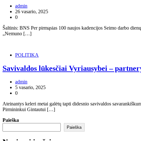
admin
26 vasario, 2025
0
Šaltinis: BNS Per pirmąsias 100 naujos kadencijos Seimo darbo dienų 
„Nemuno […]
POLITIKA
Savivaldos lūkesčiai Vyriausybei – partnery
admin
5 vasario, 2025
0
Ateinantys keleri metai galėtų tapti didesnio savivaldos savarankiškum
Pirmininkui Gintautui […]
Paieška
Paieška