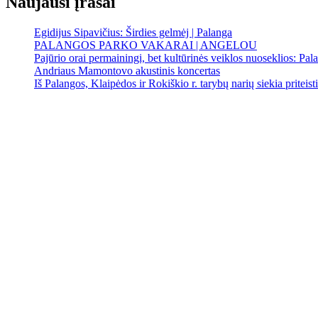
Naujausi įrašai
Egidijus Sipavičius: Širdies gelmėj | Palanga
PALANGOS PARKO VAKARAI | ANGELOU
Pajūrio orai permainingi, bet kultūrinės veiklos nuoseklios: Palan
Andriaus Mamontovo akustinis koncertas
Iš Palangos, Klaipėdos ir Rokiškio r. tarybų narių siekia priteist