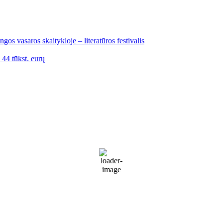
gos vasaros skaitykloje – literatūros festivalis
i 44 tūkst. eurų
Palanga
Palanga
10:03 pm,
Rgp 8, 2026
17
°C
Sunny
77 %
1021 mb
18 Km/h
Wind Gust:
28 Km/h
Clouds:
14%
Visibility:
10 km
Sunrise:
5:53 am