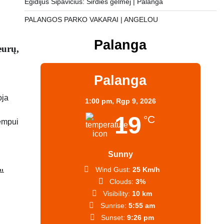
Egidijus Sipavičius: Širdies gelmėj | Palanga
PALANGOS PARKO VAKARAI | ANGELOU
Palanga
eurų,
Palanga
oja
1:00 pm,
Rgp 9, 2026
19
°C
tempui
Sunny
Wind Gust:
25 Km/h
Clouds:
3%
Visibility:
10 km
Sunrise:
5:55 am
Sunset:
9:26 pm