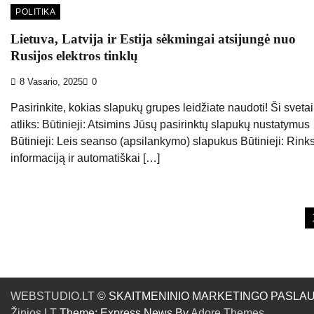
POLITIKA
Lietuva, Latvija ir Estija sėkmingai atsijungė nuo
Rusijos elektros tinklų
8 Vasario, 2025
0
Pasirinkite, kokias slapukų grupes leidžiate naudoti! Ši sveta
atliks: Būtinieji: Atsimins Jūsų pasirinktų slapukų nustatymus
Būtinieji: Leis seanso (apsilankymo) slapukus Būtinieji: Rink
informaciją ir automatiškai […]
Įrašų
puslapiavimas
WEBSTUDIO.LT
© SKAITMENINIO MARKETINGO PASLAUGOS. SE
Žinios.LT
Theme: Express News By
Adore Themes
.