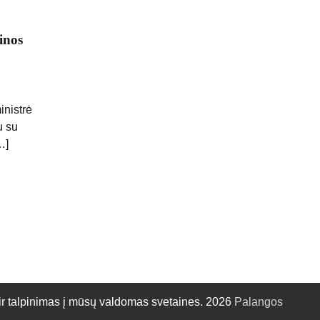
inos
inistrė
u su
…]
talpinimas į mūsų valdomas svetaines. 2026
Palangos