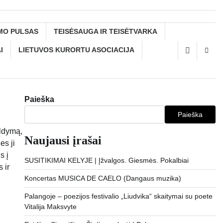
MO PULSAS
TEISĖSAUGA IR TEISĖTVARKA
I
LIETUVOS KURORTU ASOCIACIJA
Paieška
Paieška
aldymą,
Naujausi įrašai
es ji
s į
SUSITIKIMAI KELYJE | Įžvalgos. Giesmės. Pokalbiai
 ir
Koncertas MUSICA DE CAELO (Dangaus muzika)
Palangoje – poezijos festivalio „Liudvika“ skaitymai su poete
Vitalija Maksvyte