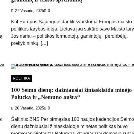
27 Vasario, 2025
0
Kol Europos Sąjungoje dar tik svarstoma Europos maisto
politikos tarybos idėja, Lietuva jau sukūrė savo Maisto tar
mą
Jos nariai – politikos formuotojų, gamintojų, perdirbėjų,
prekybininkų, […]
POLITIKA
100 Seimo dienų: dažniausiai žiniasklaida minėjo
Palucką ir „Nemuno aušrą“
26 Vasario, 2025
0
s
Šaltinis: BNS Per pirmąsias 100 naujos kadencijos Seim
dienų dažniausiai žiniasklaidoje minėtas politikas buvo
premjeras Gintautas Paluckas, daugiausiai dėmesio sula