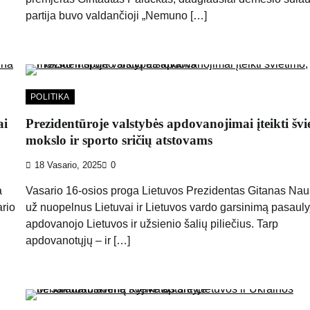
partija buvo valdančioji „Nemuno […]
POLITIKA
ai
Prezidentūroje valstybės apdovanojimai įteikti švi
mokslo ir sporto sričių atstovams
18 Vasario, 2025
0
a
Vasario 16-osios proga Lietuvos Prezidentas Gitanas Na
ario
už nuopelnus Lietuvai ir Lietuvos vardo garsinimą pasauly
apdovanojo Lietuvos ir užsienio šalių piliečius. Tarp
apdovanotųjų – ir […]