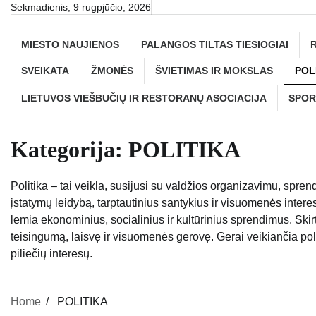
Skip
Sekmadienis, 9 rugpjūčio, 2026
to
content
MIESTO NAUJIENOS
PALANGOS TILTAS TIESIOGIAI
SVEIKATA
ŽMONĖS
ŠVIETIMAS IR MOKSLAS
POL
LIETUVOS VIEŠBUČIŲ IR RESTORANŲ ASOCIACIJA
SPOR
Kategorija:
POLITIKA
Politika – tai veikla, susijusi su valdžios organizavimu, spre
įstatymų leidybą, tarptautinius santykius ir visuomenės interes
lemia ekonominius, socialinius ir kultūrinius sprendimus. Skirt
teisingumą, laisvę ir visuomenės gerovę. Gerai veikiančia polit
piliečių interesų.
Home
POLITIKA