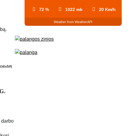
72 %
1022 mb
20 Km/h
Weather from WeatherAPI
ybą.
 G.
o darbo
ukusi