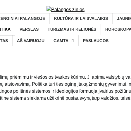
RENGINIAI PALANGOJE
KULTŪRA IR LAISVALAIKIS
JAUNI
ITIKA
VERSLAS
TURIZMAS IR KELIONĖS
HOROSKOPA
TAS
AŠ VAIRUOJU
GAMTA
PASLAUGOS
ndimų priėmimu ir viešosios tvarkos kūrimu. Ji apima valstybių v
ų atstovavimą. Politika turi tiesioginę įtaką žmonių gyvenimui, n
ingos politinės sistemos ir ideologijos formuoja įvairius požiūriu
ine sistema siekiama užtikrinti pusiausvyrą tarp valdžios, teisės