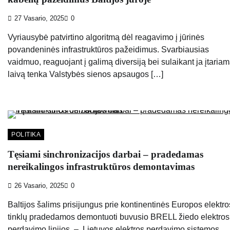
27 Vasario, 2025
0
Vyriausybė patvirtino algoritmą dėl reagavimo į jūrinės
povandeninės infrastruktūros pažeidimus. Svarbiausias
vaidmuo, reaguojant į galimą diversiją bei sulaikant ja įtaria
laivą tenka Valstybės sienos apsaugos […]
POLITIKA
Tęsiami sinchronizacijos darbai – pradedamas
nereikalingos infrastruktūros demontavimas
26 Vasario, 2025
0
Baltijos šalims prisijungus prie kontinentinės Europos elektro
tinklų pradedamos demontuoti buvusio BRELL žiedo elektros
perdavimo linijos – Lietuvos elektros perdavimo sistemos