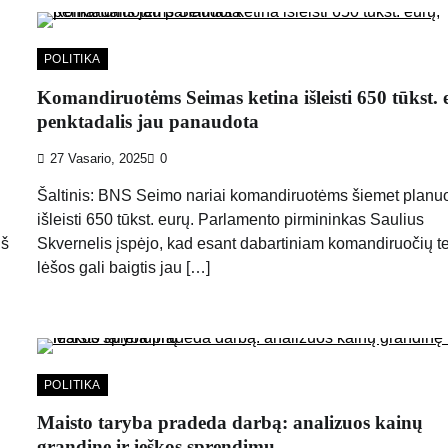
POLITIKA
Komandiruotėms Seimas ketina išleisti 650 tūkst. 
penktadalis jau panaudota
27 Vasario, 2025
0
Šaltinis: BNS Seimo nariai komandiruotėms šiemet planu
išleisti 650 tūkst. eurų. Parlamento pirmininkas Saulius
iš
Skvernelis įspėjo, kad esant dabartiniam komandiruočių 
lėšos gali baigtis jau […]
POLITIKA
Maisto taryba pradeda darbą: analizuos kainų
grandinę ir ieškos sprendimų