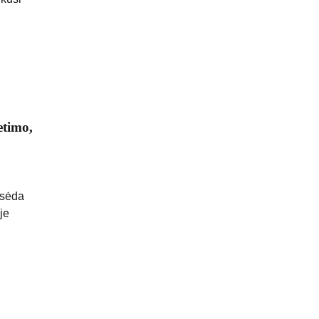
etimo,
usėda
je