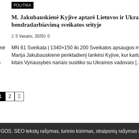
POLITIKA
M. Jakubauskienė Kyjive aptarė Lietuvos ir Ukra
bendradarbiavimą sveikatos srityje
5 Vasario, 2025
0
inė
MN 61 Sveikata | 1340×150 iki 200 Sveikatos apsaugos m
Marija Jakubauskienė penktadienį lankėsi Kyjive, kur kart
s
kitais Vyriausybės nariais susitiko su Ukrainos vadovais [
1
2
O tekstų rašymas, turinio kūrimas, straipsnių rašymas ir 