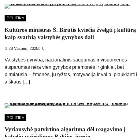
POLITIKA
Kultūros ministras Š. Birutis kviečia žvelgti į kultūrą
kaip svarbią valstybės gynybos dalį
28 Vasario, 2025
0
Valstybės gynyba, nacionalinis saugumas ir visuomenės
atsparumas nėra vien gynybos priemonės ir ginklai, bet
pirmiausia – žmonės, jų ryžtas, motyvacija ir valia, plaukianti 
aiškaus […]
POLITIKA
Vyriausybė patvirtino algoritmą dėl reagavimo į
kabelių pažeidimus Baltijos jūroje