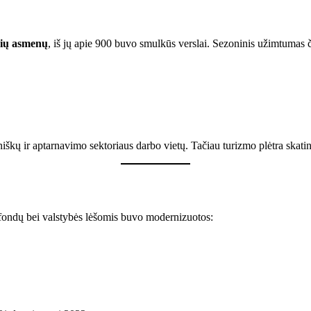
nių asmenų
, iš jų apie 900 buvo smulkūs verslai. Sezoninis užimtumas 
iškų ir aptarnavimo sektoriaus darbo vietų. Tačiau turizmo plėtra skatin
 fondų bei valstybės lėšomis buvo modernizuotos: