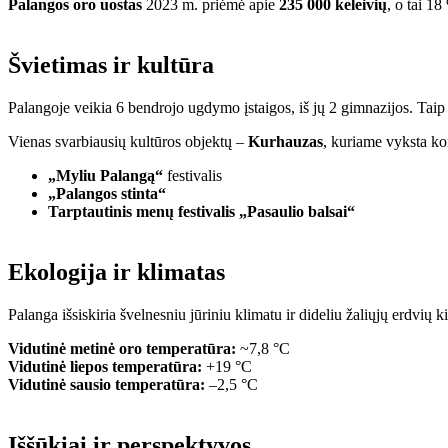
Palangos oro uostas
2023 m. priėmė apie
235 000 keleivių
, o tai 1
Švietimas ir kultūra
Palangoje veikia 6 bendrojo ugdymo įstaigos, iš jų 2 gimnazijos. Taip p
Vienas svarbiausių kultūros objektų –
Kurhauzas
, kuriame vyksta kon
„Myliu Palangą“
festivalis
„Palangos stinta“
Tarptautinis menų festivalis „Pasaulio balsai“
Ekologija ir klimatas
Palanga išsiskiria švelnesniu jūriniu klimatu ir dideliu žaliųjų erdvi
Vidutinė metinė oro temperatūra:
~7,8 °C
Vidutinė liepos temperatūra:
+19 °C
Vidutinė sausio temperatūra:
–2,5 °C
Iššūkiai ir perspektyvos