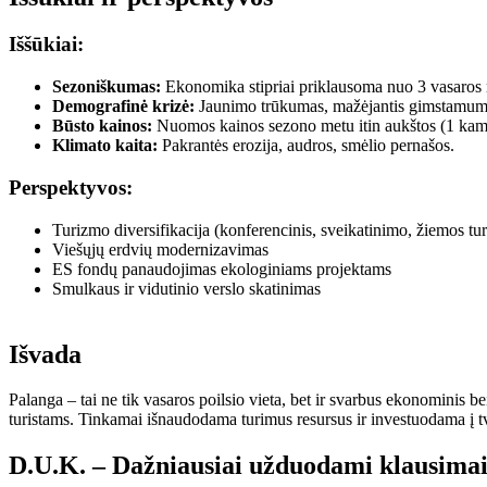
Iššūkiai:
Sezoniškumas:
Ekonomika stipriai priklausoma nuo 3 vasaros
Demografinė krizė:
Jaunimo trūkumas, mažėjantis gimstamum
Būsto kainos:
Nuomos kainos sezono metu itin aukštos (1 ka
Klimato kaita:
Pakrantės erozija, audros, smėlio pernašos.
Perspektyvos:
Turizmo diversifikacija (konferencinis, sveikatinimo, žiemos tu
Viešųjų erdvių modernizavimas
ES fondų panaudojimas ekologiniams projektams
Smulkaus ir vidutinio verslo skatinimas
Išvada
Palanga – tai ne tik vasaros poilsio vieta, bet ir svarbus ekonominis b
turistams. Tinkamai išnaudodama turimus resursus ir investuodama į tvar
D.U.K. – Dažniausiai užduodami klausimai