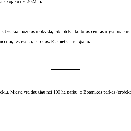
8 % daugiau nei 2022 m.
at veikia muzikos mokykla, biblioteka, kultūros centras ir įvairūs būrel
certai, festivaliai, parodos. Kasmet čia rengiami:
ų kiekiu. Mieste yra daugiau nei 100 ha parkų, o Botanikos parkas (proj