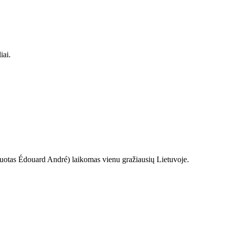
iai.
ektuotas Édouard André) laikomas vienu gražiausių Lietuvoje.