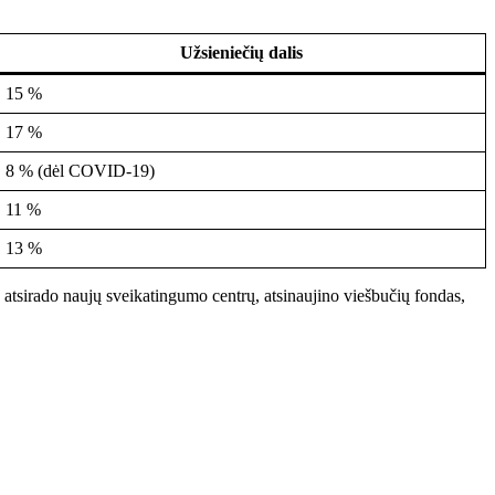
Užsieniečių dalis
15 %
17 %
8 % (dėl COVID-19)
11 %
13 %
, atsirado naujų sveikatingumo centrų, atsinaujino viešbučių fondas,