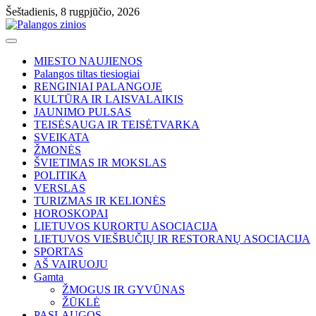
Skip
Šeštadienis, 8 rugpjūčio, 2026
to
content
MIESTO NAUJIENOS
Palangos tiltas tiesiogiai
RENGINIAI PALANGOJE
KULTŪRA IR LAISVALAIKIS
JAUNIMO PULSAS
TEISĖSAUGA IR TEISĖTVARKA
SVEIKATA
ŽMONĖS
ŠVIETIMAS IR MOKSLAS
POLITIKA
VERSLAS
TURIZMAS IR KELIONĖS
HOROSKOPAI
LIETUVOS KURORTU ASOCIACIJA
LIETUVOS VIEŠBUČIŲ IR RESTORANŲ ASOCIACIJA
SPORTAS
AŠ VAIRUOJU
Gamta
ŽMOGUS IR GYVŪNAS
ŽŪKLĖ
PASLAUGOS