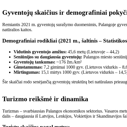
Gyventojų skaičius ir demografiniai pokyč
Remiantis 2021 m. gyventojų surašymo duomenimis, Palangoje gyveno 
natūralios kaitos.
Demografiniai rodikliai (2021 m., šaltinis – Statistik
Vidutinis gyventojo amžius:
45,6 metų (Lietuvoje – 44,2)
Seniūnijos su daugiausia gyventojų:
Palangos miesto seniūni
Gyventojų tankumas:
~176 žm./km²
Gimstamumas:
7,2 gimimai 1000 gyv. (Lietuvos vidurkis – 8,
Mirtingumas:
15,1 mirtys 1000 gyv. (Lietuvos vidurkis – 14,5
Šie skaičiai rodo senėjančią gyventojų struktūrą bei natūralaus prieaugi
Turizmo reikšmė ir dinamika
Turizmas – svarbiausias Palangos ekonomikos sektorius. Vasaros metu
dalis – daugiausia iš Latvijos, Lenkijos, Vokietijos ir Skandinavijos šal
Turistų skaičius pagal metus: