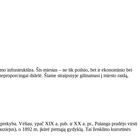
o infrastruktūra. Šis miestas – ne tik poilsio, bet ir ekonominio bei
eproporcingai didelė. Šiame straipsnyje gilinamasi į miesto raidą,
rekyba. Vėliau, ypač XIX a. pab. ir XX a. pr., Palanga pradėjo virsti
muziejus), o 1892 m. įkūrė pirmąją gydyklą. Tai ženklino kurortinės