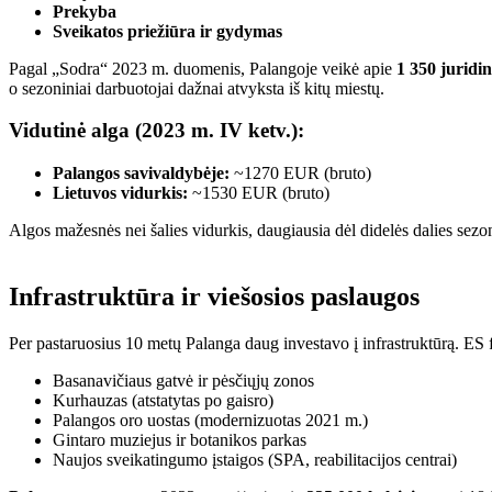
Prekyba
Sveikatos priežiūra ir gydymas
Pagal „Sodra“ 2023 m. duomenis, Palangoje veikė apie
1 350 juridi
o sezoniniai darbuotojai dažnai atvyksta iš kitų miestų.
Vidutinė alga (2023 m. IV ketv.):
Palangos savivaldybėje:
~1270 EUR (bruto)
Lietuvos vidurkis:
~1530 EUR (bruto)
Algos mažesnės nei šalies vidurkis, daugiausia dėl didelės dalies sezon
Infrastruktūra ir viešosios paslaugos
Per pastaruosius 10 metų Palanga daug investavo į infrastruktūrą. ES
Basanavičiaus gatvė ir pėsčiųjų zonos
Kurhauzas (atstatytas po gaisro)
Palangos oro uostas (modernizuotas 2021 m.)
Gintaro muziejus ir botanikos parkas
Naujos sveikatingumo įstaigos (SPA, reabilitacijos centrai)