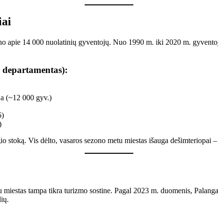
iai
apie 14 000 nuolatinių gyventojų. Nuo 1990 m. iki 2020 m. gyventojų 
os departamentas):
ja (~12 000 gyv.)
6)
)
o stoką. Vis dėlto, vasaros sezono metu miestas išauga dešimteriopai – tai
 miestas tampa tikra turizmo sostine. Pagal 2023 m. duomenis, Palang
ių.