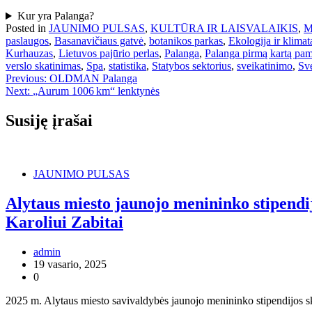
Kur yra Palanga?
Posted in
JAUNIMO PULSAS
,
KULTŪRA IR LAISVALAIKIS
,
M
paslaugos
,
Basanavičiaus gatvė
,
botanikos parkas
,
Ekologija ir klimat
Kurhauzas
,
Lietuvos pajūrio perlas
,
Palanga
,
Palanga pirmą kartą pa
verslo skatinimas
,
Spa
,
statistika
,
Statybos sektorius
,
sveikatinimo
,
Sve
Navigacija
Previous:
OLDMAN Palanga
Next:
„Aurum 1006 km“ lenktynės
tarp
įrašų
Susiję įrašai
JAUNIMO PULSAS
Alytaus miesto jaunojo menininko stipendij
Karoliui Zabitai
admin
19 vasario, 2025
0
2025 m. Alytaus miesto savivaldybės jaunojo menininko stipendijos sk