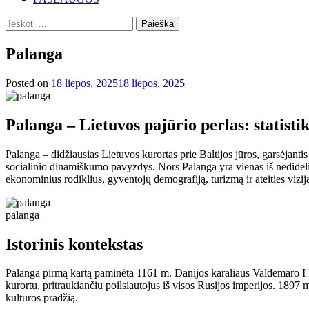
Ieškoti:
Palanga
Posted on
18 liepos, 2025
18 liepos, 2025
Palanga – Lietuvos pajūrio perlas: statistik
Palanga – didžiausias Lietuvos kurortas prie Baltijos jūros, garsėjanti
socialinio dinamiškumo pavyzdys. Nors Palanga yra vienas iš nedidelių
ekonominius rodiklius, gyventojų demografiją, turizmą ir ateities vizij
palanga
Istorinis kontekstas
Palanga pirmą kartą paminėta 1161 m. Danijos karaliaus Valdemaro I k
kurortu, pritraukiančiu poilsiautojus iš visos Rusijos imperijos. 1897
kultūros pradžią.