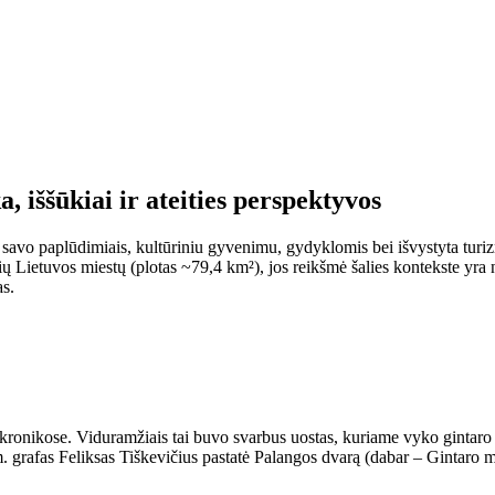
a, iššūkiai ir ateities perspektyvos
s savo paplūdimiais, kultūriniu gyvenimu, gydyklomis bei išvystyta turizm
 Lietuvos miestų (plotas ~79,4 km²), jos reikšmė šalies kontekste yra n
as.
ronikose. Viduramžiais tai buvo svarbus uostas, kuriame vyko gintaro p
 m. grafas Feliksas Tiškevičius pastatė Palangos dvarą (dabar – Gintaro 