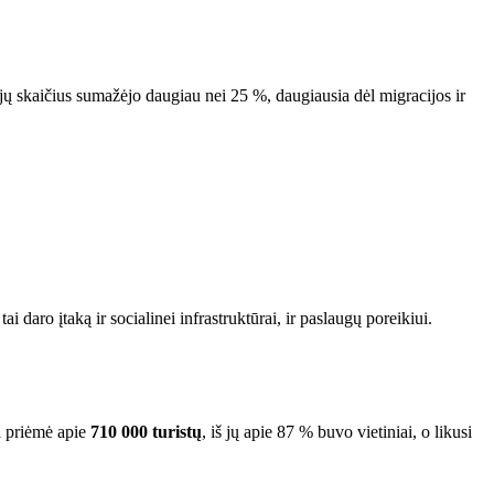
skaičius sumažėjo daugiau nei 25 %, daugiausia dėl migracijos ir
 daro įtaką ir socialinei infrastruktūrai, ir paslaugų poreikiui.
a priėmė apie
710 000 turistų
, iš jų apie 87 % buvo vietiniai, o likusi