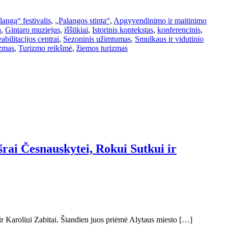
angą“ festivalis
,
„Palangos stinta“
,
Apgyvendinimo ir maitinimo
ą
,
Gintaro muziejus
,
iššūkiai
,
Istorinis kontekstas
,
konferencinis
,
eabilitacijos centrai
,
Sezoninis užimtumas
,
Smulkaus ir vidutinio
zmas
,
Turizmo reikšmė
,
žiemos turizmas
šrai Česnauskytei, Rokui Sutkui ir
r Karoliui Zabitai. Šiandien juos priėmė Alytaus miesto […]