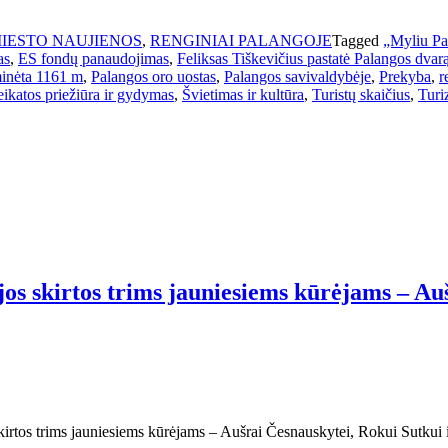
IESTO NAUJIENOS
,
RENGINIAI PALANGOJE
Tagged
„Myliu Pal
as
,
ES fondų panaudojimas
,
Feliksas Tiškevičius pastatė Palangos dvar
minėta 1161 m
,
Palangos oro uostas
,
Palangos savivaldybėje
,
Prekyba
,
r
ikatos priežiūra ir gydymas
,
Švietimas ir kultūra
,
Turistų skaičius
,
Turi
os skirtos trims jauniesiems kūrėjams – Au
irtos trims jauniesiems kūrėjams – Aušrai Česnauskytei, Rokui Sutkui i