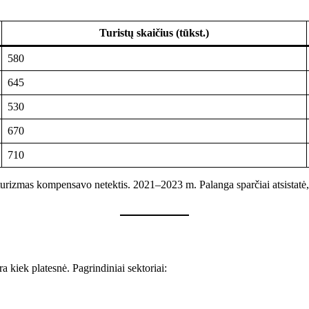
Turistų skaičius (tūkst.)
580
645
530
670
710
s turizmas kompensavo netektis. 2021–2023 m. Palanga sparčiai atsistatė
 kiek platesnė. Pagrindiniai sektoriai: