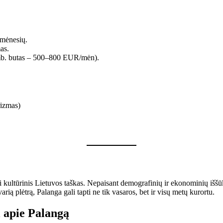
 mėnesių.
as.
mb. butas – 500–800 EUR/mėn).
rizmas)
ei kultūrinis Lietuvos taškas. Nepaisant demografinių ir ekonominių iššūki
ią plėtrą, Palanga gali tapti ne tik vasaros, bet ir visų metų kurortu.
 apie Palangą