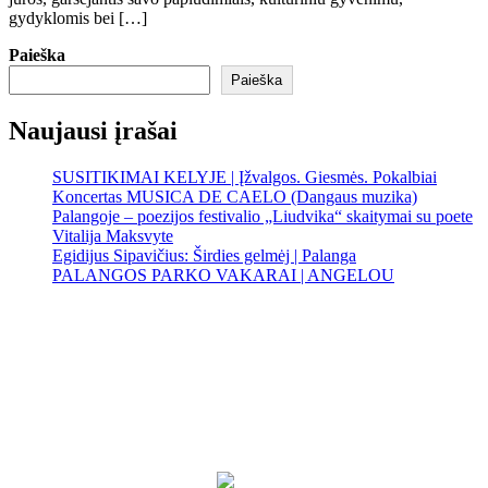
gydyklomis bei […]
Paieška
Paieška
Naujausi įrašai
SUSITIKIMAI KELYJE | Įžvalgos. Giesmės. Pokalbiai
Koncertas MUSICA DE CAELO (Dangaus muzika)
Palangoje – poezijos festivalio „Liudvika“ skaitymai su poete
Vitalija Maksvyte
Egidijus Sipavičius: Širdies gelmėj | Palanga
PALANGOS PARKO VAKARAI | ANGELOU
Palanga
Palanga
4:31 pm,
Rgp 9, 2026
19
°C
Sunny