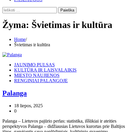
Ieškoti:
Žyma:
Švietimas ir kultūra
Home
Švietimas ir kultūra
JAUNIMO PULSAS
KULTŪRA IR LAISVALAIKIS
MIESTO NAUJIENOS
RENGINIAI PALANGOJE
Palanga
18 liepos, 2025
0
Palanga – Lietuvos pajūrio perlas: statistika, iššūkiai ir ateities
perspektyvos Palanga – didžiausias Lietuvos kurortas prie Baltijos
jūros, garsėjantis savo paplūdimiais, kultūriniu gyvenimu,