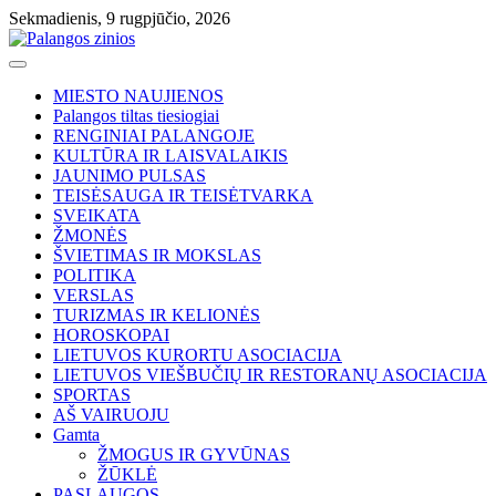
Skip
Sekmadienis, 9 rugpjūčio, 2026
to
content
MIESTO NAUJIENOS
Palangos tiltas tiesiogiai
RENGINIAI PALANGOJE
KULTŪRA IR LAISVALAIKIS
JAUNIMO PULSAS
TEISĖSAUGA IR TEISĖTVARKA
SVEIKATA
ŽMONĖS
ŠVIETIMAS IR MOKSLAS
POLITIKA
VERSLAS
TURIZMAS IR KELIONĖS
HOROSKOPAI
LIETUVOS KURORTU ASOCIACIJA
LIETUVOS VIEŠBUČIŲ IR RESTORANŲ ASOCIACIJA
SPORTAS
AŠ VAIRUOJU
Gamta
ŽMOGUS IR GYVŪNAS
ŽŪKLĖ
PASLAUGOS