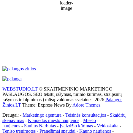
65 %
1021 mb
16 Km/h
Wind Gust:
20 Km/h
Clouds:
0%
Visibility:
10 km
Sunrise:
5:55 am
Sunset:
9:26 pm
Weather from WeatherAPI
WEBSTUDIO.LT
© SKAITMENINIO MARKETINGO
PASLAUGOS. SEO tekstų rašymas, turinio kūrimas, straipsnių
rašymas ir talpinimas į mūsų valdomas svetaines. 2026
Palangos
Žinios.LT
Theme: Express News By
Adore Themes
.
Draugai: -
Marketingo agentūra
-
Teisinės konsultacijos
-
Skaidrių
skenavimas
-
Klaipedos miesto naujienos
-
Miesto
naujienos
-
Saulius Narbutas
-
Įvaizdžio kūrimas
-
Veidoskaita
-
Teniso treniruotės
- Pranešimai spaudai -
Kauno naujienos
-