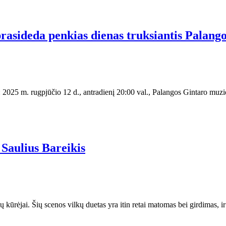
rasideda penkias dienas truksiantis Palango
 2025 m. rugpjūčio 12 d., antradienį 20:00 val., Palangos Gintaro muzie
 Saulius Bareikis
ų kūrėjai. Šių scenos vilkų duetas yra itin retai matomas bei girdimas, i