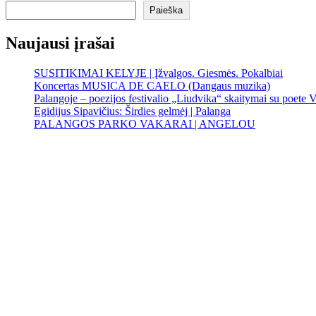
Paieška
Naujausi įrašai
SUSITIKIMAI KELYJE | Įžvalgos. Giesmės. Pokalbiai
Koncertas MUSICA DE CAELO (Dangaus muzika)
Palangoje – poezijos festivalio „Liudvika“ skaitymai su poete V
Egidijus Sipavičius: Širdies gelmėj | Palanga
PALANGOS PARKO VAKARAI | ANGELOU