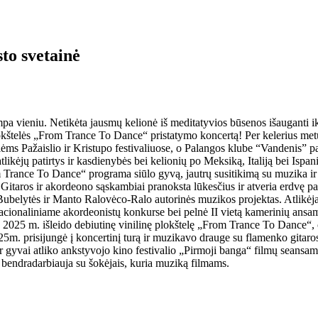
to svetainė
ampa vieniu. Netikėta jausmų kelionė iš meditatyvios būsenos išauganti ik
okštelės „From Trance To Dance“ pristatymo koncertą! Per kelerius metus
 Pažaislio ir Kristupo festivaliuose, o Palangos klube “Vandenis” pasir
ikėjų patirtys ir kasdienybės bei kelionių po Meksiką, Italiją bei Ispan
m Trance To Dance“ programa siūlo gyvą, jautrų susitikimą su muzika ir
Gitaros ir akordeono sąskambiai pranoksta lūkesčius ir atveria erdvę pa
Bubelytės ir Manto Ralovėco-Ralo autorinės muzikos projektas. Atlikėja
onaliniame akordeonistų konkurse bei pelnė II vietą kamerinių ansambl
us. 2025 m. išleido debiutinę vinilinę plokštelę „From Trance To Dance“
25m. prisijungė į koncertinį turą ir muzikavo drauge su flamenko gitaros
r gyvai atliko ankstyvojo kino festivalio „Pirmoji banga“ filmų seansam
, bendradarbiauja su šokėjais, kuria muziką filmams.