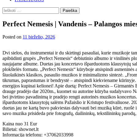
Ieškoti:
Perfect Nemesis | Vandenis – Palangos mies
Posted on
11 birželio, 2026
Dvi sielos, du instrumentai ir du skirtingi pasauliai, kurie muzikoje t
apibūdinti grupės „Perfect Nemesis“ debiutinio albumo ir vinilinės pl
naujajame albume. Duetas jau koncertavo išparduotoms klausytojų salėms
plokštelės formatu. „Perfect Nemesis“ kūryboje atsispindi asmeninės atl
šiuolaikinės klasikos, pasaulio muzikos ir minimalizmo sintezė. „Fro
tikrumas, paprastumas ir bendrystė – atsispindi kiekviename kūrinyje. 
energijos kupinai kelionei! Apie duetą: Perfect Nemesis – Girmantės 
drauge pradėjo dar 2020m., kuomet su autorine kūryba sudalyvavo Naci
bei įtvirtino pavadinimą ir pradėjo rengti autorinės muzikos koncert
išparduotoms klausytojų salėms Pažaislio ir Kristupo festivaliuose. 20
duetas jau ne kartą buvo pakviestas dalyvauti bei muziką kūrė, ruošė i
savo muzika prisideda prie fotografų, dailininkų, tekstilininkų parodų
Kaina nuo 31 Eur
Bilietai: shownet.lt
Informacija telefonu: +37062033998