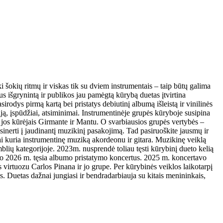
i šokių ritmų ir viskas tik su dviem instrumentais – taip būtų galima
 išgrynintą ir publikos jau pamėgtą kūrybą duetas įtvirtina
odys pirmą kartą bei pristatys debiutinį albumą išleistą ir vinilinės
iją, įspūdžiai, atsiminimai. Instrumentinėje grupės kūryboje susipina
 jos kūrėjais Girmante ir Mantu. O svarbiausios grupės vertybės –
sinerti į jaudinantį muzikinį pasakojimą. Tad pasiruoškite jausmų ir
i kuria instrumentinę muziką akordeonu ir gitara. Muzikinę veiklą
ių kategorijoje. 2023m. nusprendė toliau tęsti kūrybinį dueto kelią
, o 2026 m. tęsia albumo pristatymo koncertus. 2025 m. koncertavo
 virtuozu Carlos Pinana ir jo grupe. Per kūrybinės veiklos laikotarpį
s. Duetas dažnai jungiasi ir bendradarbiauja su kitais menininkais,