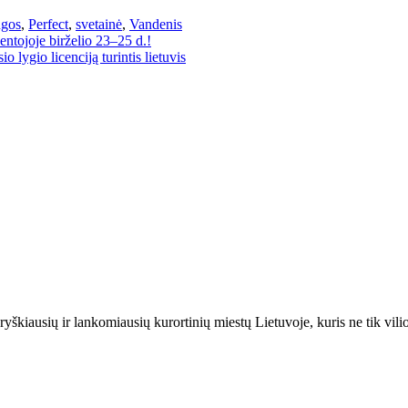
ngos
,
Perfect
,
svetainė
,
Vandenis
entojoje birželio 23–25 d.!
 lygio licenciją turintis lietuvis
ryškiausių ir lankomiausių kurortinių miestų Lietuvoje, kuris ne tik vili