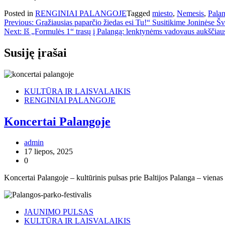
Posted in
RENGINIAI PALANGOJE
Tagged
miesto
,
Nemesis
,
Pala
Navigacija
Previous:
Gražiausias paparčio žiedas esi Tu!“ Susitikime Joninėse Šv
Next:
Iš „Formulės 1“ trasų į Palangą: lenktynėms vadovaus aukščiausio
tarp
įrašų
Susiję įrašai
KULTŪRA IR LAISVALAIKIS
RENGINIAI PALANGOJE
Koncertai Palangoje
admin
17 liepos, 2025
0
Koncertai Palangoje – kultūrinis pulsas prie Baltijos Palanga – vienas 
JAUNIMO PULSAS
KULTŪRA IR LAISVALAIKIS