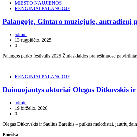
MIESTO NAUJIENOS
RENGINIAI PALANGOJE
Palangoje, Gintaro muziejuje, antradienį p
admin
13 rugpjūčio, 2025
0
Palangos parko festivalis 2025 Žiniasklaidos pranešimuose patvirtinta:
RENGINIAI PALANGOJE
Dainuojantys aktoriai Olegas Ditkovskis ir
admin
19 birželio, 2026
0
Olegas Ditkovskis ir Saulius Bareikis – puikūs melodistai, jautrių dain
Paieška