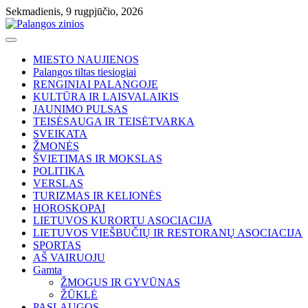
Skip
Sekmadienis, 9 rugpjūčio, 2026
to
content
MIESTO NAUJIENOS
Palangos tiltas tiesiogiai
RENGINIAI PALANGOJE
KULTŪRA IR LAISVALAIKIS
JAUNIMO PULSAS
TEISĖSAUGA IR TEISĖTVARKA
SVEIKATA
ŽMONĖS
ŠVIETIMAS IR MOKSLAS
POLITIKA
VERSLAS
TURIZMAS IR KELIONĖS
HOROSKOPAI
LIETUVOS KURORTU ASOCIACIJA
LIETUVOS VIEŠBUČIŲ IR RESTORANŲ ASOCIACIJA
SPORTAS
AŠ VAIRUOJU
Gamta
ŽMOGUS IR GYVŪNAS
ŽŪKLĖ
PASLAUGOS