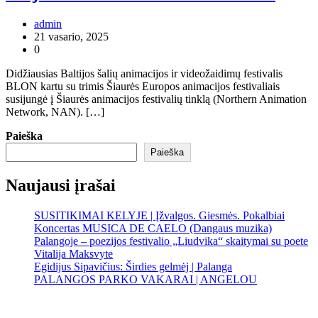
admin
21 vasario, 2025
0
Didžiausias Baltijos šalių animacijos ir videožaidimų festivalis
BLON kartu su trimis Šiaurės Europos animacijos festivaliais
susijungė į Šiaurės animacijos festivalių tinklą (Northern Animation
Network, NAN). […]
Paieška
Paieška
Naujausi įrašai
SUSITIKIMAI KELYJE | Įžvalgos. Giesmės. Pokalbiai
Koncertas MUSICA DE CAELO (Dangaus muzika)
Palangoje – poezijos festivalio „Liudvika“ skaitymai su poete
Vitalija Maksvyte
Egidijus Sipavičius: Širdies gelmėj | Palanga
PALANGOS PARKO VAKARAI | ANGELOU
Palanga