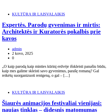
KULTŪRA IR LAISVALAIKIS
Expertės. Parodų gyvenimas ir mirtis:
Architektės ir Kuratorės pokalbis prie
kavos
admin
2 kovo, 2025
0
„O kaip parodą kaip minties kūrinį erdvėje išskleisti panašiu būdu,
kaip mes galime skleisti savo gyvenimus, parašę romaną? Gal
reikėtų suorganizuoti rentgeną, o gal – […]
KULTŪRA IR LAISVALAIKIS
Šiaurės animacijos festivaliai vienijasi:
naujas tinklas – didesnis matomumas