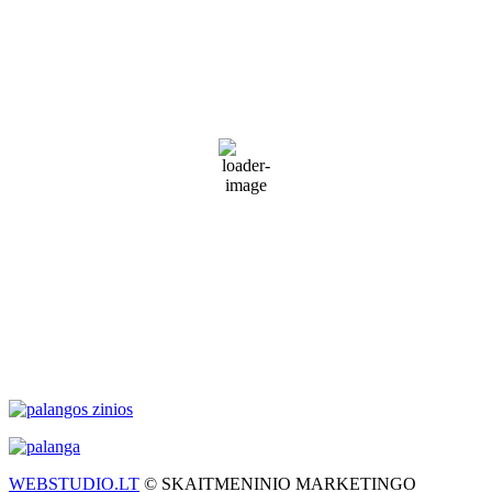
Palanga
5:41 pm,
Rgp 9, 2026
19
°C
Sunny
64 %
1021 mb
11 Km/h
Wind Gust:
14 Km/h
Clouds:
12%
Visibility:
10 km
Sunrise:
5:55 am
Sunset:
9:26 pm
Weather from WeatherAPI
WEBSTUDIO.LT
© SKAITMENINIO MARKETINGO