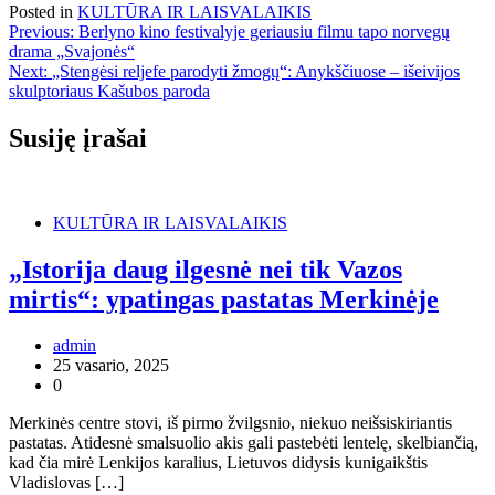
Posted in
KULTŪRA IR LAISVALAIKIS
Navigacija
Previous:
Berlyno kino festivalyje geriausiu filmu tapo norvegų
drama „Svajonės“
tarp
Next:
„Stengėsi reljefe parodyti žmogų“: Anykščiuose – išeivijos
įrašų
skulptoriaus Kašubos paroda
Susiję įrašai
KULTŪRA IR LAISVALAIKIS
„Istorija daug ilgesnė nei tik Vazos
mirtis“: ypatingas pastatas Merkinėje
admin
25 vasario, 2025
0
Merkinės centre stovi, iš pirmo žvilgsnio, niekuo neišsiskiriantis
pastatas. Atidesnė smalsuolio akis gali pastebėti lentelę, skelbiančią,
kad čia mirė Lenkijos karalius, Lietuvos didysis kunigaikštis
Vladislovas […]