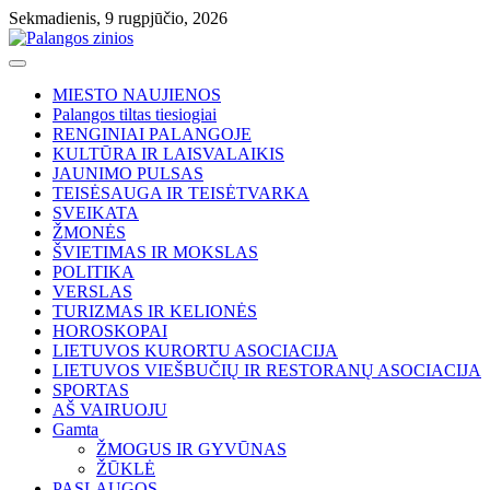
Skip
Sekmadienis, 9 rugpjūčio, 2026
to
content
MIESTO NAUJIENOS
Palangos tiltas tiesiogiai
RENGINIAI PALANGOJE
KULTŪRA IR LAISVALAIKIS
JAUNIMO PULSAS
TEISĖSAUGA IR TEISĖTVARKA
SVEIKATA
ŽMONĖS
ŠVIETIMAS IR MOKSLAS
POLITIKA
VERSLAS
TURIZMAS IR KELIONĖS
HOROSKOPAI
LIETUVOS KURORTU ASOCIACIJA
LIETUVOS VIEŠBUČIŲ IR RESTORANŲ ASOCIACIJA
SPORTAS
AŠ VAIRUOJU
Gamta
ŽMOGUS IR GYVŪNAS
ŽŪKLĖ
PASLAUGOS