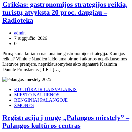
Grikšas: gastronomijos strategijos reikia,
turistų atvyksta 20 proc. daugiau –
Radioteka
admin
7 rugpjūčio, 2026
0
Pirmą kartą kuriama nacionalinė gastronomijos strategija. Kam jos
reikia? Vilniuje šiandien laidojama pirmoji atkurtos nepriklausomos
Lietuvos premjerė, nepriklausomybės akto signatarė Kazimira
Danutė Prunskienė. Į LRT […]
KULTŪRA IR LAISVALAIKIS
MIESTO NAUJIENOS
RENGINIAI PALANGOJE
ŽMONĖS
Registracija į mugę „Palangos miestely” –
Palangos kultūros centras