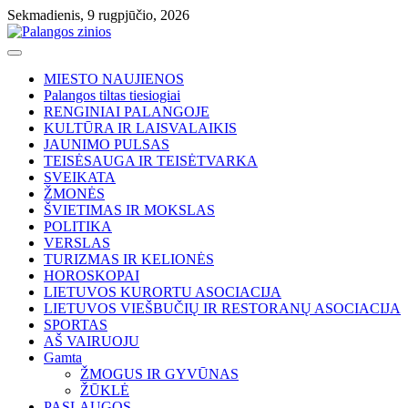
Skip
Sekmadienis, 9 rugpjūčio, 2026
to
content
MIESTO NAUJIENOS
Palangos tiltas tiesiogiai
RENGINIAI PALANGOJE
KULTŪRA IR LAISVALAIKIS
JAUNIMO PULSAS
TEISĖSAUGA IR TEISĖTVARKA
SVEIKATA
ŽMONĖS
ŠVIETIMAS IR MOKSLAS
POLITIKA
VERSLAS
TURIZMAS IR KELIONĖS
HOROSKOPAI
LIETUVOS KURORTU ASOCIACIJA
LIETUVOS VIEŠBUČIŲ IR RESTORANŲ ASOCIACIJA
SPORTAS
AŠ VAIRUOJU
Gamta
ŽMOGUS IR GYVŪNAS
ŽŪKLĖ
PASLAUGOS