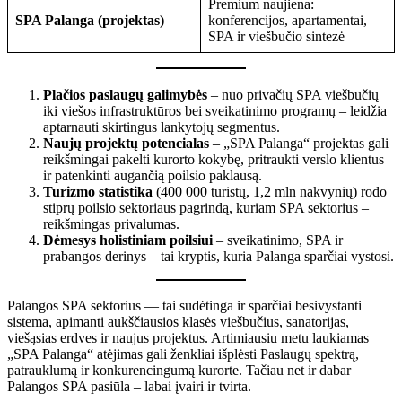
Premium naujiena:
SPA Palanga (projektas)
konferencijos, apartamentai,
SPA ir viešbučio sintezė
Plačios paslaugų galimybės
– nuo privačių SPA viešbučių
iki viešos infrastruktūros bei sveikatinimo programų – leidžia
aptarnauti skirtingus lankytojų segmentus.
Naujų projektų potencialas
– „SPA Palanga“ projektas gali
reikšmingai pakelti kurorto kokybę, pritraukti verslo klientus
ir patenkinti augančią poilsio paklausą.
Turizmo statistika
(400 000 turistų, 1,2 mln nakvynių) rodo
stiprų poilsio sektoriaus pagrindą, kuriam SPA sektorius –
reikšmingas privalumas.
Dėmesys holistiniam poilsiui
– sveikatinimo, SPA ir
prabangos derinys – tai kryptis, kuria Palanga sparčiai vystosi.
Palangos SPA sektorius — tai sudėtinga ir sparčiai besivystanti
sistema, apimanti aukščiausios klasės viešbučius, sanatorijas,
viešąsias erdves ir naujus projektus. Artimiausiu metu laukiamas
„SPA Palanga“ atėjimas gali ženkliai išplėsti Paslaugų spektrą,
patrauklumą ir konkurencingumą kurorte. Tačiau net ir dabar
Palangos SPA pasiūla – labai įvairi ir tvirta.