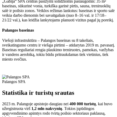
„Gabija“ SPA centras pasižymi solidžiomis paslaugomis: 35 m²
baseinas, sūkurinė vonia, turkiška garinė pirtis, sauna, treniruoklių
salė ir poilsio zonos. Veiklos režimas lankstus: baseinas ir sporto salė
veikia darbo dienomis bei savaitgaliais (nuo 8–16 val. ir 17/18–
21/22 val.), kas leidžia lankytojams planuoti vizitus pagal jų poreikį.
Palangos baseinas
Viešoji infrastruktūra – Palangos baseinas su 8 takeliais,
sveikatingumo centru ir viešąja pirtimi – atidarytas 2019 m. pavasarį.
Baseinas reguliariai rengia plaukimo treniruotes, pamokas, varžybas
ir vandens aerobiką, tokiu būdu pritraukdamas tiek vietinius, tiek
miesto svečius.
Palangos SPA
Statistika ir turistų srautas
2023 m. Palangoje apsistojo daugiau nei
400 000 turistų
, kai buvo
užregistruota virš
1,2 mln nakvynių
. Tokios įspūdingos
apgyvendinimo apimtys rodo tvirtą poilsio sektoriaus paklausą,