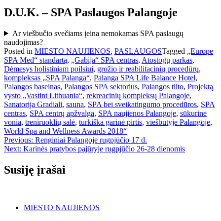
D.U.K. – SPA Paslaugos Palangoje
Ar viešbučio svečiams įeina nemokamas SPA paslaugų
naudojimas?
Posted in
MIESTO NAUJIENOS
,
PASLAUGOS
Tagged
„Europe
SPA Med“ standartą
,
„Gabija“ SPA centras
,
Atostogų parkas
,
Dėmesys holistiniam poilsiui
,
grožio ir reabilitacinių procedūrų
,
kompleksas „SPA Palanga“
,
Palanga SPA Life Balance Hotel
,
Palangos baseinas
,
Palangos SPA sektorius
,
Palangos tilto
,
Projektą
vysto „Vastint Lithuania“
,
rekreacinių kompleksų Palangoje
,
Sanatorija Gradiali
,
sauna
,
SPA bei sveikatingumo procedūros
,
SPA
centras
,
SPA centrų apžvalga
,
SPA naujienos Palangoje
,
sūkurinė
vonia
,
treniruoklių salė
,
turkiška garinė pirtis
,
viešbutyje Palangoje
,
World Spa and Wellness Awards 2018“
Navigacija
Previous:
Renginiai Palangoje rugpjūčio 17 d.
Next:
Karinės pratybos pajūryje rugpjūčio 26-28 dienomis
tarp
įrašų
Susiję įrašai
MIESTO NAUJIENOS