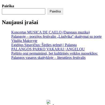
Paieška
Paieška
Naujausi įrašai
Koncertas MUSICA DE CAELO (Dangaus muzika)
Palangoje – poezijos festivalio „Liudvika“ skaitymai su poete
Vitalija Maksvyte
Egidijus Sipavičius: Širdies gelmėj | Palanga
PALANGOS PARKO VAKARAI | ANGELOU
Pajūrio orai permainingi, bet kultūrinės veiklos nuoseklios:
Palangos vasaros skaitykloje – literatūros festivalis
Palanga
Palanga
7:54 am,
Rgp 9, 2026
17
°C
Sunny