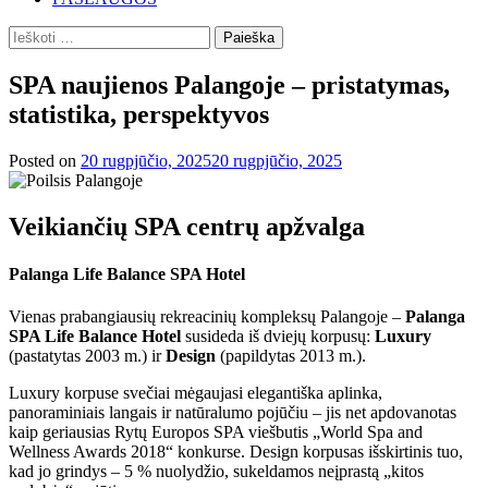
Ieškoti:
SPA naujienos Palangoje – pristatymas,
statistika, perspektyvos
Posted on
20 rugpjūčio, 2025
20 rugpjūčio, 2025
Veikiančių SPA centrų apžvalga
Palanga Life Balance SPA Hotel
Vienas prabangiausių rekreacinių kompleksų Palangoje –
Palanga
SPA Life Balance Hotel
susideda iš dviejų korpusų:
Luxury
(pastatytas 2003 m.) ir
Design
(papildytas 2013 m.).
Luxury korpuse svečiai mėgaujasi elegantiška aplinka,
panoraminiais langais ir natūralumo pojūčiu – jis net apdovanotas
kaip geriausias Rytų Europos SPA viešbutis „World Spa and
Wellness Awards 2018“ konkurse. Design korpusas išskirtinis tuo,
kad jo grindys – 5 % nuolydžio, sukeldamos neįprastą „kitos