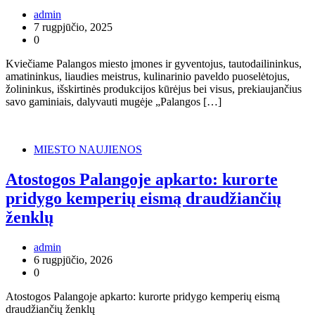
admin
7 rugpjūčio, 2025
0
Kviečiame Palangos miesto įmones ir gyventojus, tautodailininkus,
amatininkus, liaudies meistrus, kulinarinio paveldo puoselėtojus,
žolininkus, išskirtinės produkcijos kūrėjus bei visus, prekiaujančius
savo gaminiais, dalyvauti mugėje „Palangos […]
MIESTO NAUJIENOS
Atostogos Palangoje apkarto: kurorte
pridygo kemperių eismą draudžiančių
ženklų
admin
6 rugpjūčio, 2026
0
Atostogos Palangoje apkarto: kurorte pridygo kemperių eismą
draudžiančių ženklų