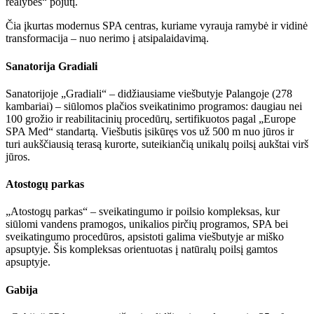
realybės“ pojūtį.
Čia įkurtas modernus SPA centras, kuriame vyrauja ramybė ir vidinė
transformacija – nuo nerimo į atsipalaidavimą.
Sanatorija Gradiali
Sanatorijoje „Gradiali“ – didžiausiame viešbutyje Palangoje (278
kambariai) – siūlomos plačios sveikatinimo programos: daugiau nei
100 grožio ir reabilitacinių procedūrų, sertifikuotos pagal „Europe
SPA Med“ standartą. Viešbutis įsikūręs vos už 500 m nuo jūros ir
turi aukščiausią terasą kurorte, suteikiančią unikalų poilsį aukštai virš
jūros.
Atostogų parkas
„Atostogų parkas“ – sveikatingumo ir poilsio kompleksas, kur
siūlomi vandens pramogos, unikalios pirčių programos, SPA bei
sveikatingumo procedūros, apsistoti galima viešbutyje ar miško
apsuptyje. Šis kompleksas orientuotas į natūralų poilsį gamtos
apsuptyje.
Gabija