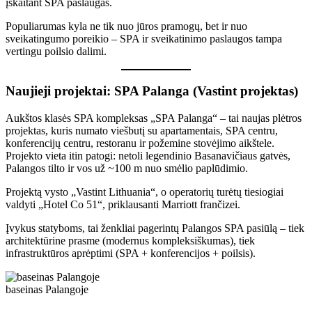
įskaitant SPA paslaugas.
Populiarumas kyla ne tik nuo jūros pramogų, bet ir nuo
sveikatingumo poreikio – SPA ir sveikatinimo paslaugos tampa
vertingu poilsio dalimi.
Naujieji projektai:
SPA Palanga
(Vastint projektas)
Aukštos klasės SPA kompleksas „SPA Palanga“ – tai naujas plėtros
projektas, kuris numato viešbutį su apartamentais, SPA centru,
konferencijų centru, restoranu ir požemine stovėjimo aikštele.
Projekto vieta itin patogi: netoli legendinio Basanavičiaus gatvės,
Palangos tilto ir vos už ~100 m nuo smėlio paplūdimio.
Projektą vysto „Vastint Lithuania“, o operatorių turėtų tiesiogiai
valdyti „Hotel Co 51“, priklausanti Marriott frančizei.
Įvykus statyboms, tai ženkliai pagerintų Palangos SPA pasiūlą – tiek
architektūrine prasme (modernus kompleksiškumas), tiek
infrastruktūros aprėptimi (SPA + konferencijos + poilsis).
baseinas Palangoje