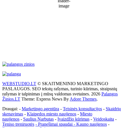
78 %
1022 mb
20 Km/h
Wind Gust:
30 Km/h
Clouds:
4%
Visibility:
10 km
Sunrise:
5:55 am
Sunset:
9:26 pm
Weather from WeatherAPI
WEBSTUDIO.LT
© SKAITMENINIO MARKETINGO
PASLAUGOS. SEO tekstų rašymas, turinio kūrimas, straipsnių
rašymas ir talpinimas į mūsų valdomas svetaines. 2026
Palangos
Žinios.LT
Theme: Express News By
Adore Themes
.
Draugai: -
Marketingo agentūra
-
Teisinės konsultacijos
-
Skaidrių
skenavimas
-
Klaipedos miesto naujienos
-
Miesto
naujienos
-
Saulius Narbutas
-
Įvaizdžio kūrimas
-
Veidoskaita
-
Teniso treniruotės
- Pranešimai spaudai -
Kauno naujienos
-