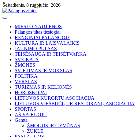
Skip
Šeštadienis, 8 rugpjūčio, 2026
to
content
MIESTO NAUJIENOS
Palangos tiltas tiesiogiai
RENGINIAI PALANGOJE
KULTŪRA IR LAISVALAIKIS
JAUNIMO PULSAS
TEISĖSAUGA IR TEISĖTVARKA
SVEIKATA
ŽMONĖS
ŠVIETIMAS IR MOKSLAS
POLITIKA
VERSLAS
TURIZMAS IR KELIONĖS
HOROSKOPAI
LIETUVOS KURORTU ASOCIACIJA
LIETUVOS VIEŠBUČIŲ IR RESTORANŲ ASOCIACIJA
SPORTAS
AŠ VAIRUOJU
Gamta
ŽMOGUS IR GYVŪNAS
ŽŪKLĖ
PASLAUGOS