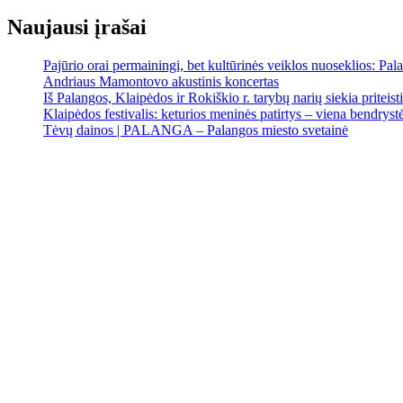
Naujausi įrašai
Pajūrio orai permainingi, bet kultūrinės veiklos nuoseklios: Palan
Andriaus Mamontovo akustinis koncertas
Iš Palangos, Klaipėdos ir Rokiškio r. tarybų narių siekia priteist
Klaipėdos festivalis: keturios meninės patirtys – viena bendrystės
Tėvų dainos | PALANGA – Palangos miesto svetainė