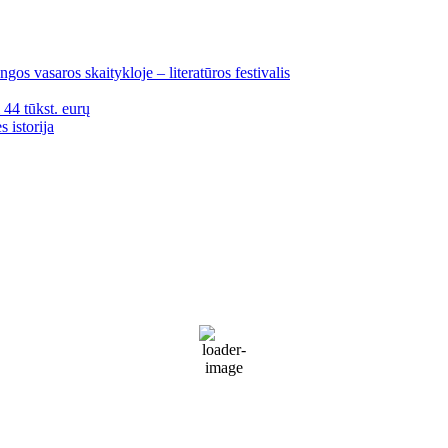
gos vasaros skaitykloje – literatūros festivalis
i 44 tūkst. eurų
 istorija
Palanga
Palanga
11:08 am,
Rgp 8, 2026
17
°C
Patchy rain nearby
67 %
1018 mb
33 Km/h
Wind Gust:
42 Km/h
Clouds:
53%