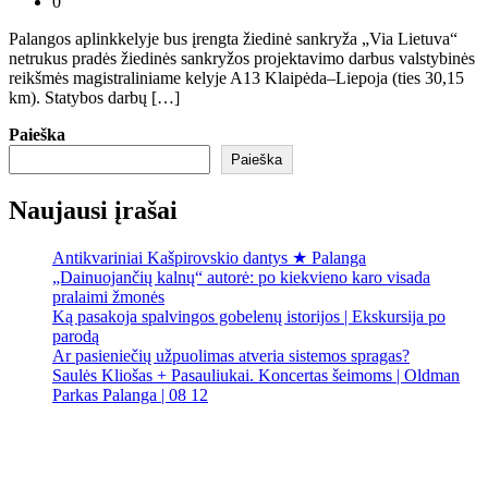
0
Palangos aplinkkelyje bus įrengta žiedinė sankryža „Via Lietuva“
netrukus pradės žiedinės sankryžos projektavimo darbus valstybinės
reikšmės magistraliniame kelyje A13 Klaipėda–Liepoja (ties 30,15
km). Statybos darbų […]
Paieška
Paieška
Naujausi įrašai
Antikvariniai Kašpirovskio dantys ★ Palanga
„Dainuojančių kalnų“ autorė: po kiekvieno karo visada
pralaimi žmonės
Ką pasakoja spalvingos gobelenų istorijos | Ekskursija po
parodą
Ar pasieniečių užpuolimas atveria sistemos spragas?
Saulės Kliošas + Pasauliukai. Koncertas šeimoms | Oldman
Parkas Palanga | 08 12
Palanga