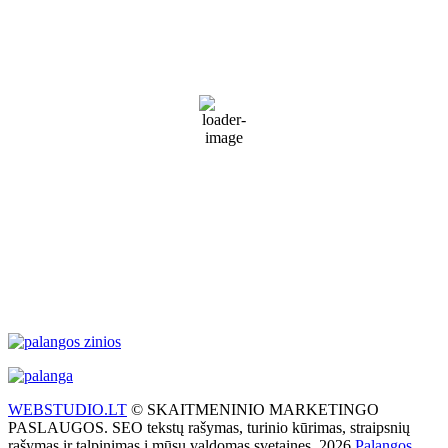
Palanga
6:34 am,
Rgp 7, 2026
18
°C
Sunny
77 %
1014 mb
35 Km/h
Wind Gust:
50 Km/h
Clouds:
9%
Visibility:
10 km
Sunrise:
5:51 am
Sunset:
9:31 pm
Weather from WeatherAPI
WEBSTUDIO.LT
© SKAITMENINIO MARKETINGO
PASLAUGOS. SEO tekstų rašymas, turinio kūrimas, straipsnių
rašymas ir talpinimas į mūsų valdomas svetaines. 2026
Palangos