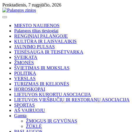
Skip
Penktadienis, 7 rugpjūčio, 2026
to
content
MIESTO NAUJIENOS
Palangos tiltas tiesiogiai
RENGINIAI PALANGOJE
KULTŪRA IR LAISVALAIKIS
JAUNIMO PULSAS
TEISĖSAUGA IR TEISĖTVARKA
SVEIKATA
ŽMONĖS
ŠVIETIMAS IR MOKSLAS
POLITIKA
VERSLAS
TURIZMAS IR KELIONĖS
HOROSKOPAI
LIETUVOS KURORTU ASOCIACIJA
LIETUVOS VIEŠBUČIŲ IR RESTORANŲ ASOCIACIJA
SPORTAS
AŠ VAIRUOJU
Gamta
ŽMOGUS IR GYVŪNAS
ŽŪKLĖ
PASLAUGOS