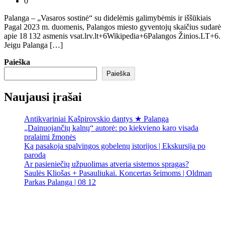
0
Palanga – „Vasaros sostinė“ su didelėmis galimybėmis ir iššūkiais
Pagal 2023 m. duomenis, Palangos miesto gyventojų skaičius sudarė
apie 18 132 asmenis vsat.lrv.lt+6Wikipedia+6Palangos Žinios.LT+6.
Jeigu Palanga […]
Paieška
Paieška
Naujausi įrašai
Antikvariniai Kašpirovskio dantys ★ Palanga
„Dainuojančių kalnų“ autorė: po kiekvieno karo visada
pralaimi žmonės
Ką pasakoja spalvingos gobelenų istorijos | Ekskursija po
parodą
Ar pasieniečių užpuolimas atveria sistemos spragas?
Saulės Kliošas + Pasauliukai. Koncertas šeimoms | Oldman
Parkas Palanga | 08 12
Palanga