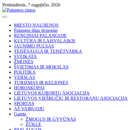
Skip
Penktadienis, 7 rugpjūčio, 2026
to
content
MIESTO NAUJIENOS
Palangos tiltas tiesiogiai
RENGINIAI PALANGOJE
KULTŪRA IR LAISVALAIKIS
JAUNIMO PULSAS
TEISĖSAUGA IR TEISĖTVARKA
SVEIKATA
ŽMONĖS
ŠVIETIMAS IR MOKSLAS
POLITIKA
VERSLAS
TURIZMAS IR KELIONĖS
HOROSKOPAI
LIETUVOS KURORTU ASOCIACIJA
LIETUVOS VIEŠBUČIŲ IR RESTORANŲ ASOCIACIJA
SPORTAS
AŠ VAIRUOJU
Gamta
ŽMOGUS IR GYVŪNAS
ŽŪKLĖ
PASLAUGOS