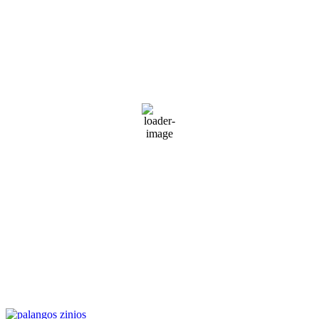
Palanga
6:34 am,
Rgp 7, 2026
18
°C
Sunny
Wind Gust:
50 Km/h
Clouds:
9%
Visibility:
10 km
Sunrise:
5:51 am
Sunset:
9:31 pm
77 %
1014 mb
35 Km/h
Weather from WeatherAPI