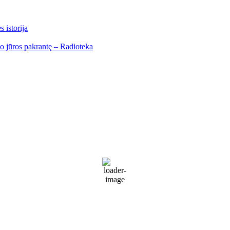
 istorija
io jūros pakrantę – Radioteka
Palanga
Palanga
2:57 am,
Rgp 8, 2026
17
°C
Clear
69 %
1017 mb
30 Km/h
Wind Gust:
44 Km/h
Clouds:
15%
Visibility:
10 km