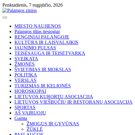
Skip
Penktadienis, 7 rugpjūčio, 2026
to
content
MIESTO NAUJIENOS
Palangos tiltas tiesiogiai
RENGINIAI PALANGOJE
KULTŪRA IR LAISVALAIKIS
JAUNIMO PULSAS
TEISĖSAUGA IR TEISĖTVARKA
SVEIKATA
ŽMONĖS
ŠVIETIMAS IR MOKSLAS
POLITIKA
VERSLAS
TURIZMAS IR KELIONĖS
HOROSKOPAI
LIETUVOS KURORTU ASOCIACIJA
LIETUVOS VIEŠBUČIŲ IR RESTORANŲ ASOCIACIJA
SPORTAS
AŠ VAIRUOJU
Gamta
ŽMOGUS IR GYVŪNAS
ŽŪKLĖ
PASLAUGOS