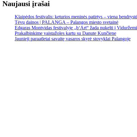
Naujausi įrašai
Klaipėdos festivalis: keturios meninės patirtys – viena bendrystės
Tėvų dainos | PALANGA – Palangos miesto svetainė
Edgaras Montvidas festivalyje „b‘Art“ žada nukelti į Viduržem
Prakalbinkime vaistažoles kartu su Danute Kunčiene
Jaunieji paraatletai savaitę vasaros skyrė stovyklai Palangoje