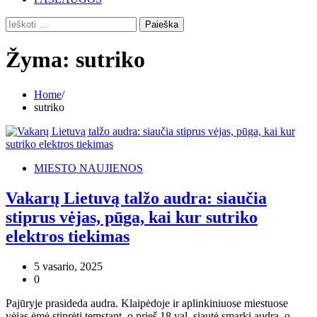
Ieškoti:
Žyma:
sutriko
Home
sutriko
MIESTO NAUJIENOS
Vakarų Lietuvą talžo audra: siaučia
stiprus vėjas, pūga, kai kur sutriko
elektros tiekimas
5 vasario, 2025
0
Pajūryje prasideda audra. Klaipėdoje ir aplinkiniuose miestuose
vėjas ėmė stiprėti temstant, o prieš 18 val. siautė smarki audra, o