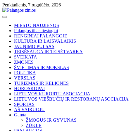
Skip
Penktadienis, 7 rugpjūčio, 2026
to
content
MIESTO NAUJIENOS
Palangos tiltas tiesiogiai
RENGINIAI PALANGOJE
KULTŪRA IR LAISVALAIKIS
JAUNIMO PULSAS
TEISĖSAUGA IR TEISĖTVARKA
SVEIKATA
ŽMONĖS
ŠVIETIMAS IR MOKSLAS
POLITIKA
VERSLAS
TURIZMAS IR KELIONĖS
HOROSKOPAI
LIETUVOS KURORTU ASOCIACIJA
LIETUVOS VIEŠBUČIŲ IR RESTORANŲ ASOCIACIJA
SPORTAS
AŠ VAIRUOJU
Gamta
ŽMOGUS IR GYVŪNAS
ŽŪKLĖ
PASLAUGOS