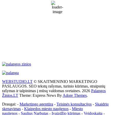
Sunny
71 %
1012 mb
32 Km/h
Wind Gust:
46 Km/h
Clouds:
5%
Visibility:
10 km
Sunrise:
5:57 am
Sunset:
9:24 pm
Weather from WeatherAPI
WEBSTUDIO.LT
© SKAITMENINIO MARKETINGO
PASLAUGOS. SEO tekstų rašymas, turinio kūrimas, straipsnių
rašymas ir talpinimas į mūsų valdomas svetaines. 2026
Palangos
Žinios.LT
Theme: Express News By
Adore Themes
.
Draugai: -
Marketingo agentūra
-
Teisinės konsultacijos
-
Skaidrių
skenavimas
-
Klaipedos miesto naujienos
-
Miesto
naujienos
-
Saulius Narbutas
-
Įvaizdžio kūrimas
-
Veidoskaita
-