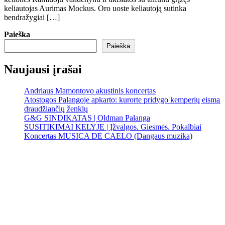
keliautojas Aurimas Mockus. Oro uoste keliautoją sutinka
bendražygiai […]
Paieška
Paieška
Naujausi įrašai
Andriaus Mamontovo akustinis koncertas
Atostogos Palangoje apkarto: kurorte pridygo kemperių eismą
draudžiančių ženklų
G&G SINDIKATAS | Oldman Palanga
SUSITIKIMAI KELYJE | Įžvalgos. Giesmės. Pokalbiai
Koncertas MUSICA DE CAELO (Dangaus muzika)
Palanga
Palanga
9:52 am,
Rgp 10, 2026
18
°C