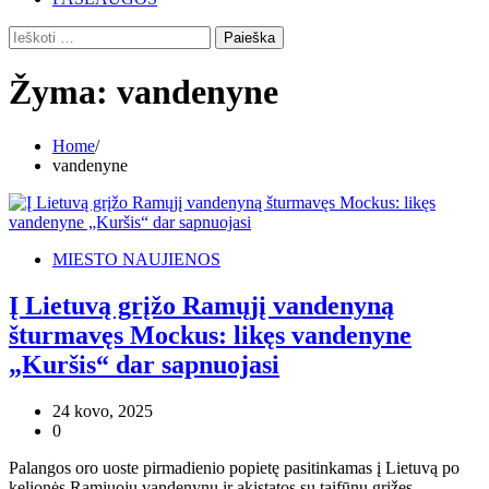
Ieškoti:
Žyma:
vandenyne
Home
vandenyne
MIESTO NAUJIENOS
Į Lietuvą grįžo Ramųjį vandenyną
šturmavęs Mockus: likęs vandenyne
„Kuršis“ dar sapnuojasi
24 kovo, 2025
0
Palangos oro uoste pirmadienio popietę pasitinkamas į Lietuvą po
kelionės Ramiuoju vandenynu ir akistatos su taifūnu grįžęs