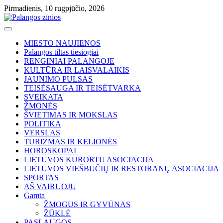
Skip
Pirmadienis, 10 rugpjūčio, 2026
to
content
MIESTO NAUJIENOS
Palangos tiltas tiesiogiai
RENGINIAI PALANGOJE
KULTŪRA IR LAISVALAIKIS
JAUNIMO PULSAS
TEISĖSAUGA IR TEISĖTVARKA
SVEIKATA
ŽMONĖS
ŠVIETIMAS IR MOKSLAS
POLITIKA
VERSLAS
TURIZMAS IR KELIONĖS
HOROSKOPAI
LIETUVOS KURORTU ASOCIACIJA
LIETUVOS VIEŠBUČIŲ IR RESTORANŲ ASOCIACIJA
SPORTAS
AŠ VAIRUOJU
Gamta
ŽMOGUS IR GYVŪNAS
ŽŪKLĖ
PASLAUGOS