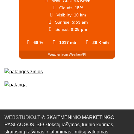
Wind Gust:
43 Km/h
Clouds:
15%
Visibility:
10 km
Sunrise:
5:53 am
Sunset:
9:28 pm
68 %
1017 mb
29 Km/h
Weather from WeatherAPI
WEBSTUDIO.LT
© SKAITMENINIO MARKETINGO
PASLAUGOS. SEO tekstų rašymas, turinio kūrimas,
straipsnių rašymas ir talpinimas į mūsų valdomas