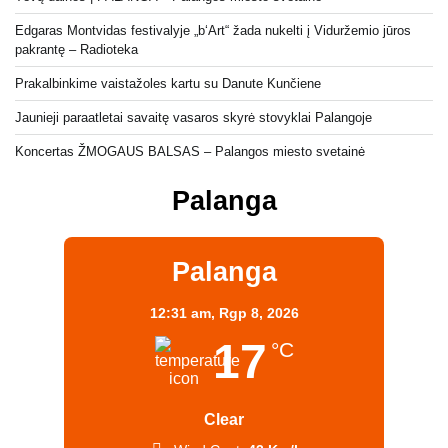
Edgaras Montvidas festivalyje „b‘Art“ žada nukelti į Viduržemio jūros
pakrantę – Radioteka
Prakalbinkime vaistažoles kartu su Danute Kunčiene
Jaunieji paraatletai savaitę vasaros skyrė stovyklai Palangoje
Koncertas ŽMOGAUS BALSAS – Palangos miesto svetainė
Palanga
Palanga
12:31 am,
Rgp 8, 2026
17
°C
Clear