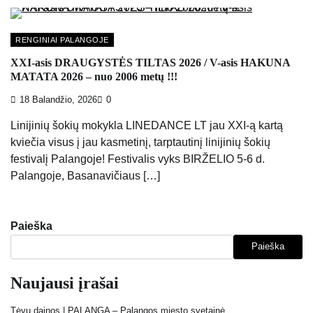
RENGINIAI PALANGOJE
XXI-asis DRAUGYSTĖS TILTAS 2026 / V-asis HAKUNA
MATATA 2026 – nuo 2006 metų !!!
18 Balandžio, 2026
0
Linijinių šokių mokykla LINEDANCE LT jau XXI-ą kartą
kviečia visus į jau kasmetinį, tarptautinį linijinių šokių
festivalį Palangoje! Festivalis vyks BIRŽELIO 5-6 d.
Palangoje, Basanavičiaus […]
Paieška
Paieška
Naujausi įrašai
Tėvų dainos | PALANGA – Palangos miesto svetainė