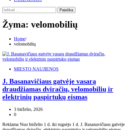
Ieškoti:
Žyma:
velomobilių
Home
velomobilių
MIESTO NAUJIENOS
J. Basanavičiaus gatvėje vasarą
draudžiamas dviračių, velomobilių ir
elektrinių paspirtukų eismas
3 birželio, 2026
0
Reklama Nuo birželio 1 d. iki rugsėjo 1 d. J. Basanavičiaus gatvėje
draudžiamas dviračių, elektrinių paspirtukų ir velomobilių eismas.