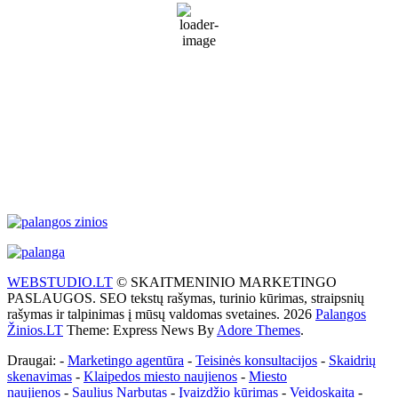
Clear
79 %
1022 mb
18 Km/h
Wind Gust:
30 Km/h
Clouds:
5%
Visibility:
10 km
Sunrise:
5:55 am
Sunset:
9:26 pm
Weather from WeatherAPI
WEBSTUDIO.LT
© SKAITMENINIO MARKETINGO
PASLAUGOS. SEO tekstų rašymas, turinio kūrimas, straipsnių
rašymas ir talpinimas į mūsų valdomas svetaines. 2026
Palangos
Žinios.LT
Theme: Express News By
Adore Themes
.
Draugai: -
Marketingo agentūra
-
Teisinės konsultacijos
-
Skaidrių
skenavimas
-
Klaipedos miesto naujienos
-
Miesto
naujienos
-
Saulius Narbutas
-
Įvaizdžio kūrimas
-
Veidoskaita
-