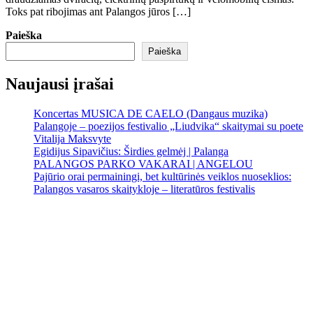
Toks pat ribojimas ant Palangos jūros […]
Paieška
Paieška
Naujausi įrašai
Koncertas MUSICA DE CAELO (Dangaus muzika)
Palangoje – poezijos festivalio „Liudvika“ skaitymai su poete
Vitalija Maksvyte
Egidijus Sipavičius: Širdies gelmėj | Palanga
PALANGOS PARKO VAKARAI | ANGELOU
Pajūrio orai permainingi, bet kultūrinės veiklos nuoseklios:
Palangos vasaros skaitykloje – literatūros festivalis
Palanga
Palanga
6:11 am,
Rgp 9, 2026
16
°C