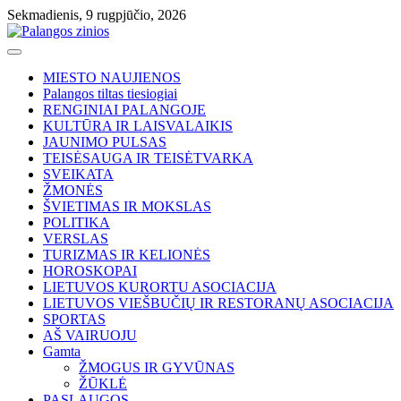
Skip
Sekmadienis, 9 rugpjūčio, 2026
to
content
MIESTO NAUJIENOS
Palangos tiltas tiesiogiai
RENGINIAI PALANGOJE
KULTŪRA IR LAISVALAIKIS
JAUNIMO PULSAS
TEISĖSAUGA IR TEISĖTVARKA
SVEIKATA
ŽMONĖS
ŠVIETIMAS IR MOKSLAS
POLITIKA
VERSLAS
TURIZMAS IR KELIONĖS
HOROSKOPAI
LIETUVOS KURORTU ASOCIACIJA
LIETUVOS VIEŠBUČIŲ IR RESTORANŲ ASOCIACIJA
SPORTAS
AŠ VAIRUOJU
Gamta
ŽMOGUS IR GYVŪNAS
ŽŪKLĖ
PASLAUGOS