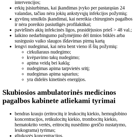
intervencijos;
erkių įsisiurbimas, kai įkandimas įvyko per pastarąsias 24
valandas, tačiau nėra jokių ankstyvųjų infekcijos požymių;
gyvūnų smulkūs įkandimai, kai nereikia chirurginės pagalbos
ir nėra poreikio pasiutligės profilaktikai;
paviršinės akių infekcinės ligos, prasidėjusios prieš > 48 val.;
laikino nedarbingumo pažymėjimo dėl ūmios būklės arba
susirgusio vaiko slaugos išdavimas pirmą kartą
lengvi nudegimai, kai nėra bent vieno iš šių požymių:
cirkuliaraus nudegimo;
kvėpavimo takų nudegimo;
apima veidą bei kaklą;
nudegimas apima tarpvietės sritį;
nudegimas apima sąnarius;
yra didelės kinetinės energijos.
Skubiosios ambulatorinės medicinos
pagalbos kabinete atliekami tyrimai
bendras kraujo (eritrocitų ir leukocitų kiekio, hemoglobino
koncentracijos, retikulocitų kiekio, trombocitų kiekio,
hematokrito vertės, eritrocitų nusėdimo greičio nustatymo,
leukograma) tyrimas;
gliukozės koncentracijos,