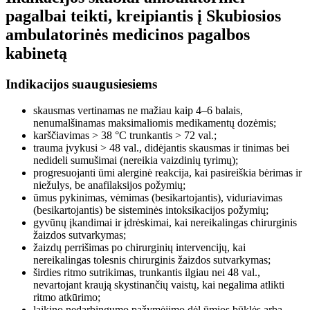
pagalbai teikti, kreipiantis į Skubiosios
ambulatorinės medicinos pagalbos
kabinetą
Indikacijos suaugusiesiems
skausmas vertinamas ne mažiau kaip 4–6 balais,
nenumalšinamas maksimaliomis medikamentų dozėmis;
karščiavimas > 38 °C trunkantis > 72 val.;
trauma įvykusi > 48 val., didėjantis skausmas ir tinimas bei
nedideli sumušimai (nereikia vaizdinių tyrimų);
progresuojanti ūmi alerginė reakcija, kai pasireiškia bėrimas ir
niežulys, be anafilaksijos požymių;
ūmus pykinimas, vėmimas (besikartojantis), viduriavimas
(besikartojantis) be sisteminės intoksikacijos požymių;
gyvūnų įkandimai ir įdrėskimai, kai nereikalingas chirurginis
žaizdos sutvarkymas;
žaizdų perrišimas po chirurginių intervencijų, kai
nereikalingas tolesnis chirurginis žaizdos sutvarkymas;
širdies ritmo sutrikimas, trunkantis ilgiau nei 48 val.,
nevartojant kraują skystinančių vaistų, kai negalima atlikti
ritmo atkūrimo;
laikino nedarbingumo pažymėjimo dėl ūmios būklės arba