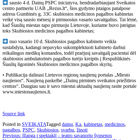
sausio 4 d. Dainų PSPC iniciatyva, bendradarbiaujant Sveikatos
centro partneriu UAB „Rezus.lt“, šios gydymo įstaigos patalpose
adresu Gumbinės g. 33C skubiosios medicinos pagalbos kabinetas
veikė visą sausio mėnesį ir pirmuosius vasario savaitgalius. Tai lėmė,
kad Šiaulių miestas tapo pirmuoju Lietuvoje, kuriame buvo įsteigtas
toks Skubiosios medicinos pagalbos kabinetas;
nuo vasario 10 d. Skubiosios pagalbos kabineto veikla
sustabdyta, kadangi nepavyko sukomplektuoti kabineto darbui
reikalingos medikų komandos, todėl praėjusį savaitgalį pacientai dėl
skubiosios ambulatorinės pagalbos turėjo kreiptis į Respublikinės
Šiaulių ligoninės Skubiosios medicinos pagalbos skyrių.
• Publikacija dalinasi Lietuvos regionų naujienų portalas „Miesto
naujienos“. Naujieną paskelbė „Dainų pirminės sveikatos priežiūros
centras“. Daugiau sau ir savo miestui aktualių naujienų rasite portale
www.miestonaujienos.lt.
Source link
Posted in
SVEIKATA
Tagged
dainų
,
Ką
,
kabinetas
,
medicinos
,
pagalbos
,
PSPC
,
Skubiosios
,
svarbu
,
žinoti
Navigacija
Previous:
Įžanga į spektaklį – teatro savanorių šypsenos