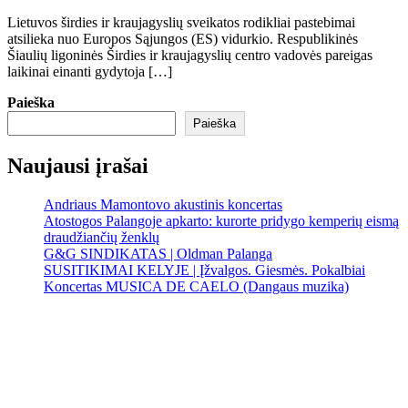
Lietuvos širdies ir kraujagyslių sveikatos rodikliai pastebimai
atsilieka nuo Europos Sąjungos (ES) vidurkio. Respublikinės
Šiaulių ligoninės Širdies ir kraujagyslių centro vadovės pareigas
laikinai einanti gydytoja […]
Paieška
Paieška
Naujausi įrašai
Andriaus Mamontovo akustinis koncertas
Atostogos Palangoje apkarto: kurorte pridygo kemperių eismą
draudžiančių ženklų
G&G SINDIKATAS | Oldman Palanga
SUSITIKIMAI KELYJE | Įžvalgos. Giesmės. Pokalbiai
Koncertas MUSICA DE CAELO (Dangaus muzika)
Palanga
Palanga
8:54 am,
Rgp 10, 2026