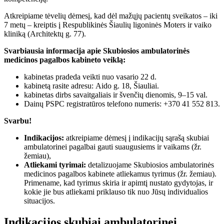
Atkreipiame tėvelių dėmesį, kad dėl mažųjų pacientų sveikatos – iki
7 metų – kreiptis į Respublikinės Šiaulių ligoninės Moters ir vaiko
kliniką (Architektų g. 77).
Svarbiausia informacija apie Skubiosios ambulatorinės
medicinos pagalbos kabineto veiklą:
kabinetas pradeda veikti nuo vasario 22 d.
kabinetą rasite adresu:
Aido g. 18
, Šiauliai.
kabinetas dirbs savaitgaliais ir švenčių dienomis, 9–15 val.
Dainų PSPC registratūros telefono numeris: +370 41 552 813.
Svarbu
!
Indikacijos:
atkreipiame dėmesį į indikacijų sąrašą skubiai
ambulatorinei pagalbai gauti suaugusiems ir vaikams (žr.
žemiau),
Atliekami tyrimai:
detalizuojame Skubiosios ambulatorinės
medicinos pagalbos kabinete atliekamus tyrimus (žr. žemiau).
Primename, kad tyrimus skiria ir apimtį nustato gydytojas, ir
kokie jie bus atliekami priklauso tik nuo Jūsų individualios
situacijos.
Indikacijos skubiai ambulatorinei