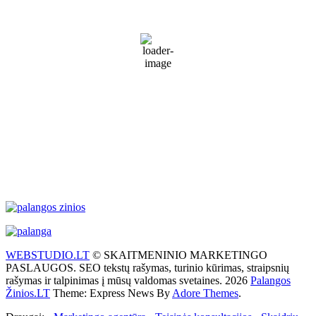
17
°C
Sunny
72 %
1013 mb
30 Km/h
Wind Gust:
47 Km/h
Clouds:
6%
Visibility:
10 km
Sunrise:
5:57 am
Sunset:
9:24 pm
Weather from WeatherAPI
WEBSTUDIO.LT
© SKAITMENINIO MARKETINGO
PASLAUGOS. SEO tekstų rašymas, turinio kūrimas, straipsnių
rašymas ir talpinimas į mūsų valdomas svetaines. 2026
Palangos
Žinios.LT
Theme: Express News By
Adore Themes
.