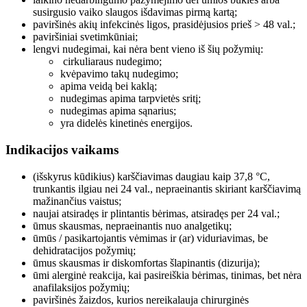
susirgusio vaiko slaugos išdavimas pirmą kartą;
paviršinės akių infekcinės ligos, prasidėjusios prieš > 48 val.;
paviršiniai svetimkūniai;
lengvi nudegimai, kai nėra bent vieno iš šių požymių:
cirkuliaraus nudegimo;
kvėpavimo takų nudegimo;
apima veidą bei kaklą;
nudegimas apima tarpvietės sritį;
nudegimas apima sąnarius;
yra didelės kinetinės energijos.
Indikacijos vaikams
(išskyrus kūdikius) karščiavimas daugiau kaip 37,8 °C,
trunkantis ilgiau nei 24 val., nepraeinantis skiriant karščiavimą
mažinančius vaistus;
naujai atsiradęs ir plintantis bėrimas, atsiradęs per 24 val.;
ūmus skausmas, nepraeinantis nuo analgetikų;
ūmūs / pasikartojantis vėmimas ir (ar) viduriavimas, be
dehidratacijos požymių;
ūmus skausmas ir diskomfortas šlapinantis (dizurija);
ūmi alerginė reakcija, kai pasireiškia bėrimas, tinimas, bet nėra
anafilaksijos požymių;
paviršinės žaizdos, kurios nereikalauja chirurginės