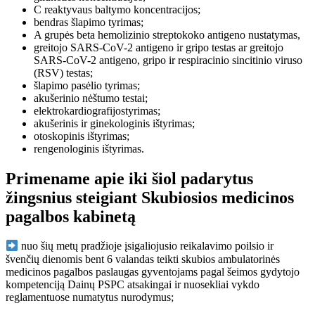
C reaktyvaus baltymo koncentracijos;
bendras šlapimo tyrimas;
A grupės beta hemolizinio streptokoko antigeno nustatymas,
greitojo SARS-CoV-2 antigeno ir gripo testas ar greitojo
SARS-CoV-2 antigeno, gripo ir respiracinio sincitinio viruso
(RSV) testas;
šlapimo pasėlio tyrimas;
akušerinio nėštumo testai;
elektrokardiografijostyrimas;
akušerinis ir ginekologinis ištyrimas;
otoskopinis ištyrimas;
rengenologinis ištyrimas.
Primename apie iki šiol padarytus
žingsnius steigiant Skubiosios medicinos
pagalbos kabinetą
nuo šių metų pradžioje įsigaliojusio reikalavimo poilsio ir
švenčių dienomis bent 6 valandas teikti skubios ambulatorinės
medicinos pagalbos paslaugas gyventojams pagal šeimos gydytojo
kompetenciją Dainų PSPC atsakingai ir nuosekliai vykdo
reglamentuose numatytus nurodymus;