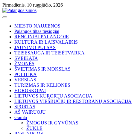
Skip
Pirmadienis, 10 rugpjūčio, 2026
to
content
MIESTO NAUJIENOS
Palangos tiltas tiesiogiai
RENGINIAI PALANGOJE
KULTŪRA IR LAISVALAIKIS
JAUNIMO PULSAS
TEISĖSAUGA IR TEISĖTVARKA
SVEIKATA
ŽMONĖS
ŠVIETIMAS IR MOKSLAS
POLITIKA
VERSLAS
TURIZMAS IR KELIONĖS
HOROSKOPAI
LIETUVOS KURORTU ASOCIACIJA
LIETUVOS VIEŠBUČIŲ IR RESTORANŲ ASOCIACIJA
SPORTAS
AŠ VAIRUOJU
Gamta
ŽMOGUS IR GYVŪNAS
ŽŪKLĖ
PASLAUGOS