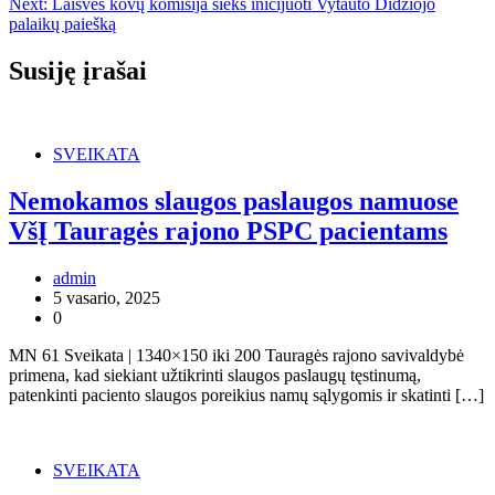
Next:
Laisvės kovų komisija sieks inicijuoti Vytauto Didžiojo
tarp
palaikų paiešką
įrašų
Susiję įrašai
SVEIKATA
Nemokamos slaugos paslaugos namuose
VšĮ Tauragės rajono PSPC pacientams
admin
5 vasario, 2025
0
MN 61 Sveikata | 1340×150 iki 200 Tauragės rajono savivaldybė
primena, kad siekiant užtikrinti slaugos paslaugų tęstinumą,
patenkinti paciento slaugos poreikius namų sąlygomis ir skatinti […]
SVEIKATA