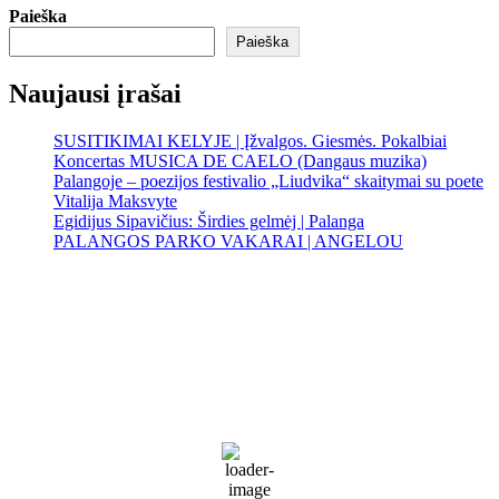
Paieška
Paieška
Naujausi įrašai
SUSITIKIMAI KELYJE | Įžvalgos. Giesmės. Pokalbiai
Koncertas MUSICA DE CAELO (Dangaus muzika)
Palangoje – poezijos festivalio „Liudvika“ skaitymai su poete
Vitalija Maksvyte
Egidijus Sipavičius: Širdies gelmėj | Palanga
PALANGOS PARKO VAKARAI | ANGELOU
Palanga
Palanga
2:35 pm,
Rgp 9, 2026
19
°C
Sunny
68 %