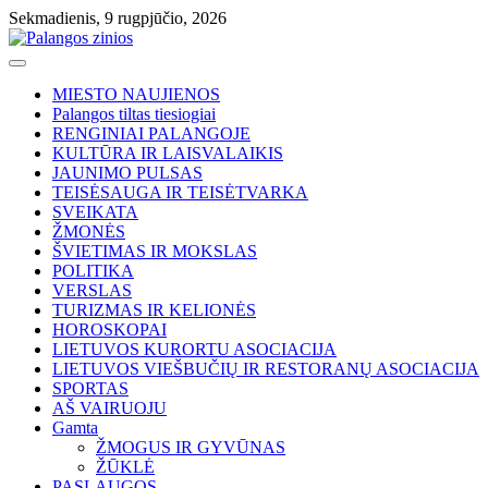
Skip
Sekmadienis, 9 rugpjūčio, 2026
to
content
MIESTO NAUJIENOS
Palangos tiltas tiesiogiai
RENGINIAI PALANGOJE
KULTŪRA IR LAISVALAIKIS
JAUNIMO PULSAS
TEISĖSAUGA IR TEISĖTVARKA
SVEIKATA
ŽMONĖS
ŠVIETIMAS IR MOKSLAS
POLITIKA
VERSLAS
TURIZMAS IR KELIONĖS
HOROSKOPAI
LIETUVOS KURORTU ASOCIACIJA
LIETUVOS VIEŠBUČIŲ IR RESTORANŲ ASOCIACIJA
SPORTAS
AŠ VAIRUOJU
Gamta
ŽMOGUS IR GYVŪNAS
ŽŪKLĖ
PASLAUGOS