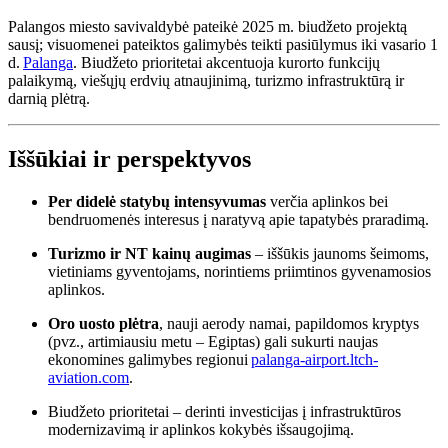
Palangos miesto savivaldybė pateikė 2025 m. biudžeto projektą
sausį; visuomenei pateiktos galimybės teikti pasiūlymus iki vasario 1
d.
Palanga
.
Biudžeto prioritetai akcentuoja kurorto funkcijų
palaikymą, viešųjų erdvių atnaujinimą, turizmo infrastruktūrą ir
darnią plėtrą.
Iššūkiai ir perspektyvos
Per didelė statybų intensyvumas
verčia aplinkos bei
bendruomenės interesus į naratyvą apie tapatybės praradimą.
Turizmo ir NT kainų augimas
– iššūkis jaunoms šeimoms,
vietiniams gyventojams, norintiems priimtinos gyvenamosios
aplinkos.
Oro uosto plėtra
, nauji aerody namai, papildomos kryptys
(pvz., artimiausiu metu – Egiptas) gali sukurti naujas
ekonomines galimybes regionui
palanga-airport.lt
ch-
aviation.com
.
Biudžeto prioritetai – derinti investicijas į infrastruktūros
modernizavimą ir aplinkos kokybės išsaugojimą.