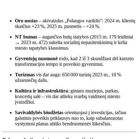
Oro uostas
– akivaizdus „Palangos variklis“: 2024 m. klientų
skaičius +23 %, 2025 m. pusmetis – +24 %.
NT bumas
– augančios butų statybos (2015 m. 179 leidimai
→ 2023 m. 472) sukelia socialinį nepasitenkinimą ir kelia
miesto tapatybės klausimus.
Gyventojų nuomonė
rodo, kad 2 iš 3 skundžiasi dėl kurorto
transformacijos tempo ir poveikio gyvenimui.
Turizmas
vis dar auga: 650 000 turistų 2023 m., 18 %
užsieniečių dalis.
Kultūra ir infrastruktūra
: gintaro muziejus, parkas,
koncertų salė – vis dar atlieka svarbų vaidmenį miesto
įvaizdžiui.
Savivaldybės biudžetas
orientuojasi į investicijas, tačiau
galutinis poveikis priklausys nuo to, kaip subalansuotas
vystymosi planas atitiks bendruomenės lūkesčius.