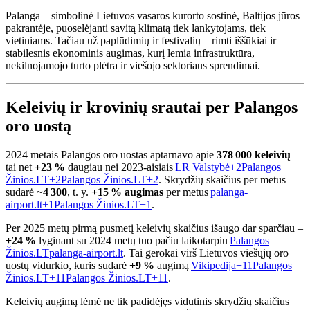
Palanga – simbolinė Lietuvos vasaros kurorto sostinė, Baltijos jūros
pakrantėje, puoselėjanti savitą klimatą tiek lankytojams, tiek
vietiniams. Tačiau už paplūdimių ir festivalių – rimti iššūkiai ir
stabilesnis ekonominis augimas, kurį lemia infrastruktūra,
nekilnojamojo turto plėtra ir viešojo sektoriaus sprendimai.
Keleivių ir krovinių srautai per Palangos
oro uostą
2024 metais Palangos oro uostas aptarnavo apie
378 000 keleivių
–
tai net
+23 %
daugiau nei 2023‑aisiais
LR Valstybė
+2
Palangos
Žinios.LT
+2
Palangos Žinios.LT
+2
.
Skrydžių skaičius per metus
sudarė ~
4 300
, t. y.
+15 % augimas
per metus
palanga-
airport.lt
+1
Palangos Žinios.LT
+1
.
Per 2025 metų pirmą pusmetį keleivių skaičius išaugo dar sparčiau –
+24 %
lyginant su 2024 metų tuo pačiu laikotarpiu
Palangos
Žinios.LT
palanga-airport.lt
.
Tai gerokai virš Lietuvos viešųjų oro
uostų vidurkio, kuris sudarė
+9 %
augimą
Vikipedija
+11
Palangos
Žinios.LT
+11
Palangos Žinios.LT
+11
.
Keleivių augimą lėmė ne tik padidėjęs vidutinis skrydžių skaičius