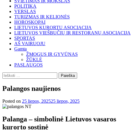
ŠVIETIMAS IR MOKSLAS
POLITIKA
VERSLAS
TURIZMAS IR KELIONĖS
HOROSKOPAI
LIETUVOS KURORTU ASOCIACIJA
LIETUVOS VIEŠBUČIŲ IR RESTORANŲ ASOCIACIJA
SPORTAS
AŠ VAIRUOJU
Gamta
ŽMOGUS IR GYVŪNAS
ŽŪKLĖ
PASLAUGOS
Ieškoti:
Palangos naujienos
Posted on
25 liepos, 2025
25 liepos, 2025
Palanga – simbolinė Lietuvos vasaros
kurorto sostinė