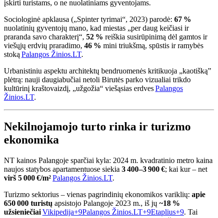
įskirti turistams, o ne nuolatiniams gyventojams.
Sociologinė apklausa („Spinter tyrimai“, 2023) parodė:
67 %
nuolatinių gyventojų mano, kad miestas „per daug keičiasi ir
praranda savo charakterį“,
52 %
reiškia susirūpinimą dėl gamtos ir
viešųjų erdvių praradimo,
46 %
mini triukšmą, spūstis ir ramybės
stoką
Palangos Žinios.LT
.
Urbanistiniu aspektu architektų bendruomenės kritikuoja „kaotišką”
plėtrą: nauji daugiabučiai netoli Birutės parko vizualiai trikdo
kultūrinį kraštovaizdį, „užgožia“ viešąsias erdves
Palangos
Žinios.LT
.
Nekilnojamojo turto rinka ir turizmo
ekonomika
NT kainos Palangoje sparčiai kyla: 2024 m. kvadratinio metro kaina
naujos statybos apartamentuose siekia
3 400–3 900 €
; kai kur – net
virš 5 000 €/m²
Palangos Žinios.LT
.
Turizmo sektorius – vienas pagrindinių ekonomikos variklių:
apie
650 000 turistų
apsistojo Palangoje 2023 m., iš jų
~18 %
užsieniečiai
Vikipedija
+9
Palangos Žinios.LT
+9
Etaplius
+9
.
Tai