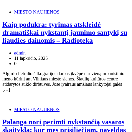
MIESTO NAUJIENOS
Kaip podukra: tyrimas atskleidė
dramatiškai nykstantį jaunimo santykį su
liaudies dainomis – Radioteka
admin
11 lapkričio, 2025
0
Algirdo Petrulio šilkografijos darbas įkvėpė dar vieną urbanistinio
meno kūrinį ant Vilniaus miesto sienos. Šiaulių kultūros centre
atidarytos stiklo dirbtuvės. Jose įvairaus amžiaus lankytojai galės
[…]
MIESTO NAUJIENOS
Palanga nori perimti nykstančią vasaros
skaityklą: kur mes prisiliečiam, paveldas