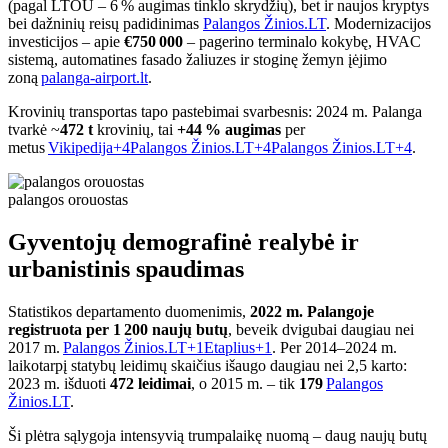
(pagal LTOU – 6 % augimas tinklo skrydžių), bet ir naujos kryptys
bei dažninių reisų padidinimas
Palangos Žinios.LT
.
Modernizacijos
investicijos – apie
€750 000
– pagerino terminalo kokybę, HVAC
sistemą, automatines fasado žaliuzes ir stoginę žemyn įėjimo
zoną
palanga-airport.lt
.
Krovinių transportas tapo pastebimai svarbesnis: 2024 m. Palanga
tvarkė ~
472 t
krovinių, tai
+44 % augimas
per
metus
Vikipedija
+4
Palangos Žinios.LT
+4
Palangos Žinios.LT
+4
.
palangos orouostas
Gyventojų demografinė realybė ir
urbanistinis spaudimas
Statistikos departamento duomenimis,
2022 m. Palangoje
registruota per 1 200 naujų butų
, beveik dvigubai daugiau nei
2017 m.
Palangos Žinios.LT
+1
Etaplius
+1
.
Per 2014–2024 m.
laikotarpį statybų leidimų skaičius išaugo daugiau nei 2,5 karto:
2023 m. išduoti
472 leidimai
, o 2015 m. – tik
179
Palangos
Žinios.LT
.
Ši plėtra sąlygoja intensyvią trumpalaikę nuomą – daug naujų butų