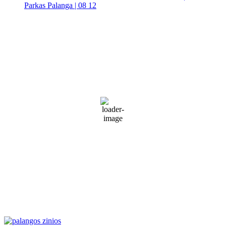
Parkas Palanga | 08 12
Palanga
Palanga
3:46 am,
Rgp 7, 2026
19
°C
Partly Cloudy
74 %
1014 mb
30 Km/h
Wind Gust:
45 Km/h
Clouds:
49%
Visibility:
10 km
Sunrise:
5:51 am
Sunset:
9:31 pm
Weather from WeatherAPI