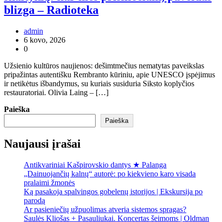
blizga – Radioteka
admin
6 kovo, 2026
0
Užsienio kultūros naujienos: dešimtmečius nematytas paveikslas
pripažintas autentišku Rembranto kūriniu, apie UNESCO įspėjimus
ir netikėtus išbandymus, su kuriais susiduria Siksto koplyčios
restauratoriai. Olivia Laing – […]
Paieška
Paieška
Naujausi įrašai
Antikvariniai Kašpirovskio dantys ★ Palanga
„Dainuojančių kalnų“ autorė: po kiekvieno karo visada
pralaimi žmonės
Ką pasakoja spalvingos gobelenų istorijos | Ekskursija po
parodą
Ar pasieniečių užpuolimas atveria sistemos spragas?
Saulės Kliošas + Pasauliukai. Koncertas šeimoms | Oldman