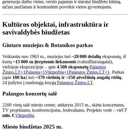
generuoja darbo vietas, verslo pajamas ir miestui biudžeto kitimą,
tačiau jaučiamas ir kontrastinis poveikis vietos gyventojams.
Kultūros objektai, infrastruktūra ir
savivaldybės biudžetas
Gintaro muziejus & Botanikos parkas
Veikiantis nuo 1963 m., muziejus turi
~28 000 detalių
eksponatų, iš
kurių
~15 000 su įterptomis liekanomis
(vabzdžiai/augalai),
viešojoje ekspozicijoje – apie
4 500 eksponatų
Palangos
Žinios.LT
+1
Palanga
+1
Vikipedija
+1
Palangos Žinios.LT
+1
.
Parkas
(apie
100 ha
) turi
~370 vietinių ir ~250 atvežtinių augalų rūšių
,
24 įrašytos į raudonąją knygą
Palangos Žinios.LT
.
Palangos koncertų salė
2200 vietų salė miesto centre, atidaryta 2015 m., skirta koncertams,
TV projektams, konferencijoms, festivaliams. Projekto vertė – virš
7
mln. €
Vikipedija
.
Miesto biudžetas 2025 m.