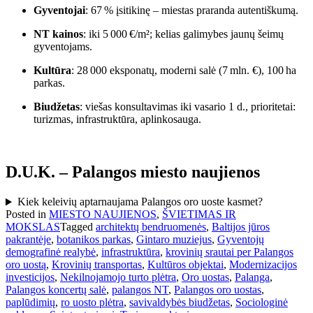
Gyventojai
: 67 % įsitikinę – miestas praranda autentiškumą.
NT kainos
: iki 5 000 €/m²; kelias galimybes jaunų šeimų
gyventojams.
Kultūra
: 28 000 eksponatų, moderni salė (7 mln. €), 100 ha
parkas.
Biudžetas
: viešas konsultavimas iki vasario 1 d., prioritetai:
turizmas, infrastruktūra, aplinkosauga.
D.U.K. – Palangos miesto naujienos
Kiek keleivių aptarnaujama Palangos oro uoste kasmet?
Posted in
MIESTO NAUJIENOS
,
ŠVIETIMAS IR
MOKSLAS
Tagged
architektų bendruomenės
,
Baltijos jūros
pakrantėje
,
botanikos parkas
,
Gintaro muziejus
,
Gyventojų
demografinė realybė
,
infrastruktūra
,
krovinių srautai per Palangos
oro uostą
,
Krovinių transportas
,
Kultūros objektai
,
Modernizacijos
investicijos
,
Nekilnojamojo turto plėtra
,
Oro uostas
,
Palanga
,
Palangos koncertų salė
,
palangos NT
,
Palangos oro uostas
,
paplūdimių
,
ro uosto plėtra
,
savivaldybės biudžetas
,
Sociologinė