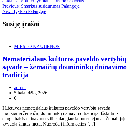
apklausa
,
Spinter tyrimai
,
Turizmo sektorius
Navigacija
Previous:
Smarkus susidūrimas Palangoje
Next:
Įvykiai Palangoje
tarp
įrašų
Susiję įrašai
MIESTO NAUJIENOS
Nematerialaus kultūros paveldo vertybių
sąvade – žemaičių dounininkų dainavimo
tradicija
admin
5 balandžio, 2026
0
Į Lietuvos nematerialaus kultūros paveldo vertybių sąvadą
įtraukiama žemaičių dounininkų dainavimo tradicija. Išskirtinis
daugiabalsis dainavimo stilius daugiausia puoselėjamas Žemaitijoje,
gyvuoja šimtus metų. Nuoroda į informacijos […]