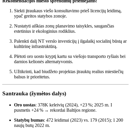
Rekomendacijos miesto sprendimų priėmėjams:
Siekti įtraukaus viešo konsultavimo prieš licencijų leidimą,
ypač greitos statybos zonoje.
Nustatyti aiškias zonų planavimo taisykles, saugančias
estetinius ir ekologinius rodiklius.
Palenkti dalį NT verslo investicijų į ilgalaikį socialinį būstą ar
kultūrinę infrastruktūrą.
Plėtoti oro uosto kryptį kartu su viešojo transporto ryšiais bei
darnios kelionės alternatyvomis.
Užtikrinti, kad biudžeto projektas įtrauktų realius miestiečių
balsus ir prioritetus.
Santrauka (žymėtos dalys)
Oro uostas
: 378K keleivių (2024), +23 %; 2025 m. I
pusmetis +24 % → rekordai Baltijos regione.
Statybų bumas
: 472 leidimai (2023) vs. 179 (2015); 1 200
naujų butų 2022 m.