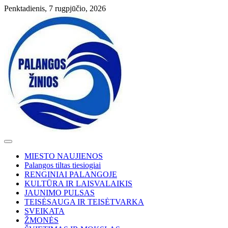
Skip
Penktadienis, 7 rugpjūčio, 2026
to
content
MIESTO NAUJIENOS
Palangos tiltas tiesiogiai
RENGINIAI PALANGOJE
KULTŪRA IR LAISVALAIKIS
JAUNIMO PULSAS
TEISĖSAUGA IR TEISĖTVARKA
SVEIKATA
ŽMONĖS